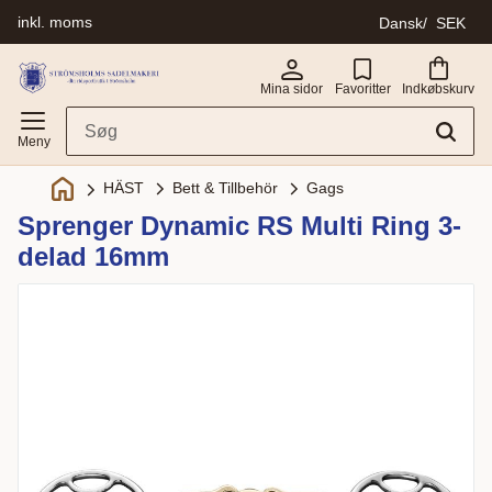
inkl. moms
Dansk
SEK
Menu
Mina sidor
Favoritter
Indkøbskurv
Bett & Tillbehör
Gags
HÄST
Sprenger Dynamic RS Multi Ring 3-
delad 16mm