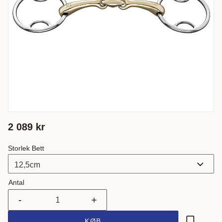
2 089
kr
Storlek Bett
Antal
-
+
KØB