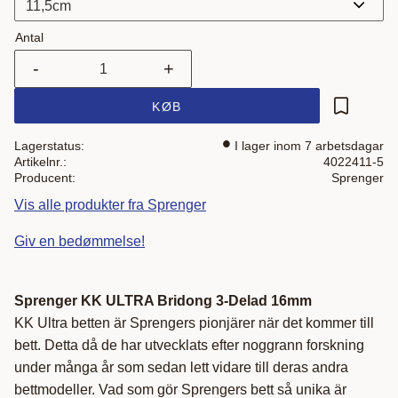
Antal
-
+
KØB
Gem som 
Lagerstatus
I lager inom 7 arbetsdagar
Artikelnr.
4022411-5
Producent
Sprenger
Vis alle produkter fra Sprenger
Giv en bedømmelse!
Sprenger KK ULTRA Bridong 3-Delad 16mm
KK Ultra betten är Sprengers pionjärer när det kommer till
bett. Detta då de har utvecklats efter noggrann forskning
under många år som sedan lett vidare till deras andra
bettmodeller. Vad som gör Sprengers bett så unika är