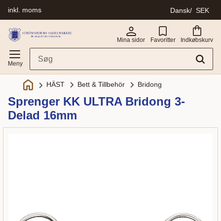
inkl. moms
Dansk
SEK
Menu
Mina sidor
Favoritter
Indkøbskurv
Bett & Tillbehör
Bridong
HÄST
Sprenger KK ULTRA Bridong 3-
Delad 16mm