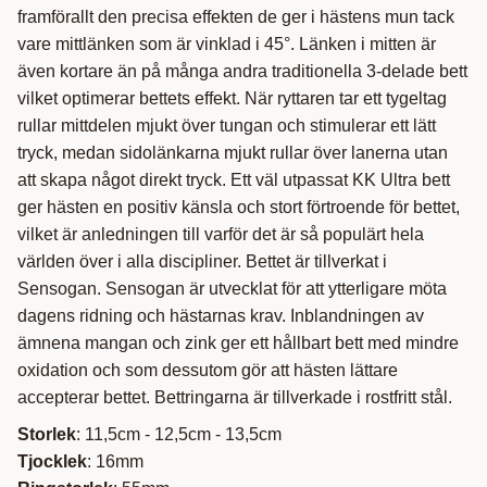
framförallt den precisa effekten de ger i hästens mun tack
vare mittlänken som är vinklad i 45°. Länken i mitten är
även kortare än på många andra traditionella 3-delade bett
vilket optimerar bettets effekt. När ryttaren tar ett tygeltag
rullar mittdelen mjukt över tungan och stimulerar ett lätt
tryck, medan sidolänkarna mjukt rullar över lanerna utan
att skapa något direkt tryck. Ett väl utpassat KK Ultra bett
ger hästen en positiv känsla och stort förtroende för bettet,
vilket är anledningen till varför det är så populärt hela
världen över i alla discipliner. Bettet är tillverkat i
Sensogan. Sensogan är utvecklat för att ytterligare möta
dagens ridning och hästarnas krav. Inblandningen av
ämnena mangan och zink ger ett hållbart bett med mindre
oxidation och som dessutom gör att hästen lättare
accepterar bettet. Bettringarna är tillverkade i rostfritt stål.
Storlek
: 11,5cm - 12,5cm - 13,5cm
Tjocklek
: 16mm