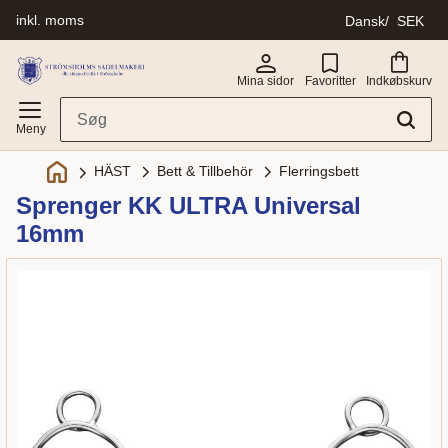
inkl. moms
Dansk
SEK
Menu
Mina sidor
Favoritter
Indkøbskurv
Bett & Tillbehör
Flerringsbett
HÄST
Sprenger KK ULTRA Universal
16mm