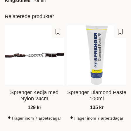
Ringstorlek
: 70mm
Relaterede produkter
Gem som favorit
Gem s
Sprenger Kedja med
Sprenger Diamond Paste
Nylon 24cm
100ml
129
kr
135
kr
I lager inom 7 arbetsdagar
I lager inom 7 arbetsdagar