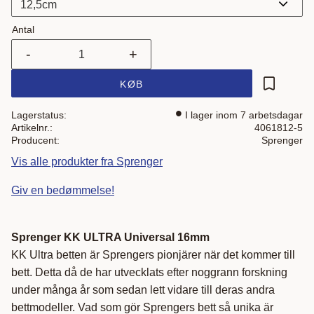
Antal
-
+
KØB
Gem som 
Lagerstatus
I lager inom 7 arbetsdagar
Artikelnr.
4061812-5
Producent
Sprenger
Vis alle produkter fra Sprenger
Giv en bedømmelse!
Sprenger KK ULTRA Universal 16mm
KK Ultra betten är Sprengers pionjärer när det kommer till
bett. Detta då de har utvecklats efter noggrann forskning
under många år som sedan lett vidare till deras andra
bettmodeller. Vad som gör Sprengers bett så unika är