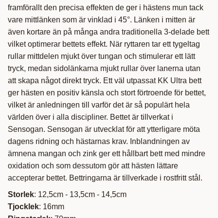
framförallt den precisa effekten de ger i hästens mun tack
vare mittlänken som är vinklad i 45°. Länken i mitten är
även kortare än på många andra traditionella 3-delade bett
vilket optimerar bettets effekt. När ryttaren tar ett tygeltag
rullar mittdelen mjukt över tungan och stimulerar ett lätt
tryck, medan sidolänkarna mjukt rullar över lanerna utan
att skapa något direkt tryck. Ett väl utpassat KK Ultra bett
ger hästen en positiv känsla och stort förtroende för bettet,
vilket är anledningen till varför det är så populärt hela
världen över i alla discipliner. Bettet är tillverkat i
Sensogan. Sensogan är utvecklat för att ytterligare möta
dagens ridning och hästarnas krav. Inblandningen av
ämnena mangan och zink ger ett hållbart bett med mindre
oxidation och som dessutom gör att hästen lättare
accepterar bettet. Bettringarna är tillverkade i rostfritt stål.
Storlek
: 12,5cm - 13,5cm - 14,5cm
Tjocklek
: 16mm