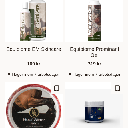
Equibiome EM Skincare
Equibiome Prominant
Gel
189
kr
319
kr
I lager inom 7 arbetsdagar
I lager inom 7 arbetsdagar
Zu Favoriten hinzufügen
Zu Fa