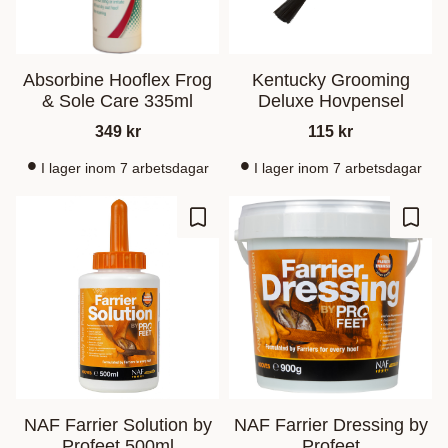
Absorbine Hooflex Frog
Kentucky Grooming
& Sole Care 335ml
Deluxe Hovpensel
349
kr
115
kr
I lager inom 7 arbetsdagar
I lager inom 7 arbetsdagar
Zu Favoriten hinzufügen
Zu Fa
NAF Farrier Solution by
NAF Farrier Dressing by
Profeet 500ml
Profeet