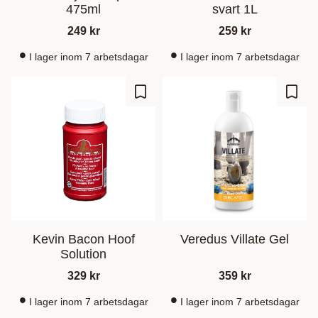
475ml
svart 1L
249
kr
259
kr
I lager inom 7 arbetsdagar
I lager inom 7 arbetsdagar
Zu Favoriten hinzufügen
Zu Fa
Kevin Bacon Hoof
Veredus Villate Gel
Solution
329
kr
359
kr
I lager inom 7 arbetsdagar
I lager inom 7 arbetsdagar