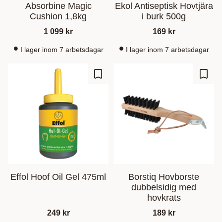
Absorbine Magic
Ekol Antiseptisk Hovtjära
Cushion 1,8kg
i burk 500g
1 099
kr
169
kr
I lager inom 7 arbetsdagar
I lager inom 7 arbetsdagar
Zu Favoriten hinzufügen
Zu Fa
Effol Hoof Oil Gel 475ml
Borstiq Hovborste
dubbelsidig med
hovkrats
249
kr
189
kr