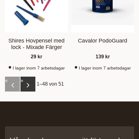
Shires Hovpensel med
Cavalor PodoGuard
lock - Mixade Färger
29
kr
139
kr
I lager inom 7 arbetsdagar
I lager inom 7 arbetsdagar
«
»
1–
48
von
51