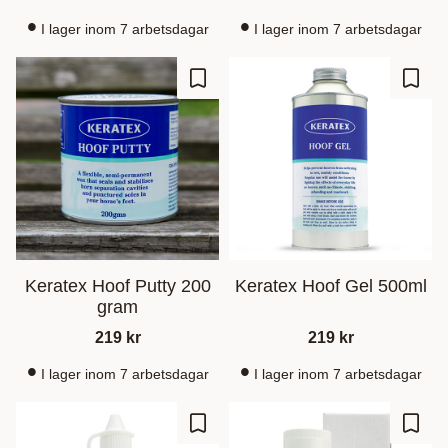
I lager inom 7 arbetsdagar
I lager inom 7 arbetsdagar
Zu Favoriten hinzufügen
Zu Fa
Keratex Hoof Putty 200
Keratex Hoof Gel 500ml
gram
219
kr
219
kr
I lager inom 7 arbetsdagar
I lager inom 7 arbetsdagar
Zu Favoriten hinzufügen
Zu Fa