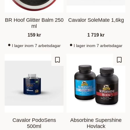
BR Hoof Glitter Balm 250
Cavalor SoleMate 1,6kg
ml
159
kr
1 719
kr
I lager inom 7 arbetsdagar
I lager inom 7 arbetsdagar
Zu Favoriten hinzufügen
Zu Fa
Cavalor PodoSens
Absorbine Supershine
500ml
Hovlack