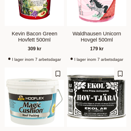
Kevin Bacon Green
Waldhausen Unicorn
Hovfett 500ml
Hovgel 500ml
309
kr
179
kr
I lager inom 7 arbetsdagar
I lager inom 7 arbetsdagar
Zu Favoriten hinzufügen
Zu Fa