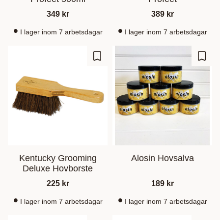
349
kr
389
kr
I lager inom 7 arbetsdagar
I lager inom 7 arbetsdagar
Zu Favoriten hinzufügen
Zu Fa
Kentucky Grooming
Alosin Hovsalva
Deluxe Hovborste
225
kr
189
kr
I lager inom 7 arbetsdagar
I lager inom 7 arbetsdagar