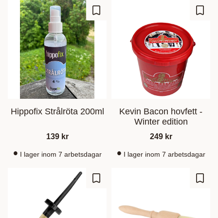
Zu Favoriten hinzufügen
Zu Fa
Hippofix Strålröta 200ml
Kevin Bacon hovfett -
Winter edition
139
kr
249
kr
I lager inom 7 arbetsdagar
I lager inom 7 arbetsdagar
Zu Favoriten hinzufügen
Zu Fa