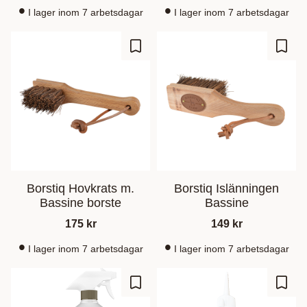
I lager inom 7 arbetsdagar
I lager inom 7 arbetsdagar
Zu Favoriten hinzufügen
Zu Fa
Borstiq Hovkrats m.
Borstiq Islänningen
Bassine borste
Bassine
175
kr
149
kr
I lager inom 7 arbetsdagar
I lager inom 7 arbetsdagar
Zu Favoriten hinzufügen
Zu Fa