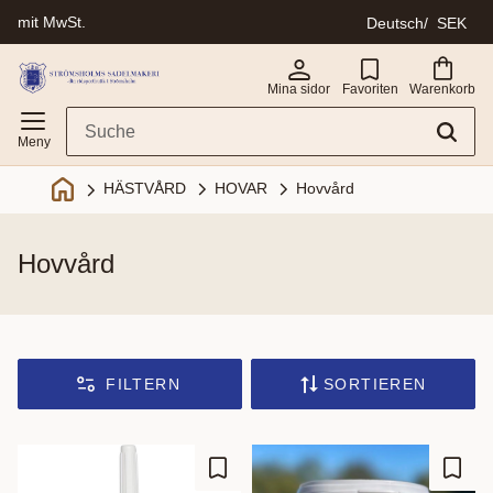
mit MwSt.
Deutsch
SEK
Menü
Mina sidor
Favoriten
Warenkorb
HOVAR
Hovvård
HÄSTVÅRD
hovvård
FILTERN
SORTIEREN
Zu Favoriten hinzufügen
Zu Fa