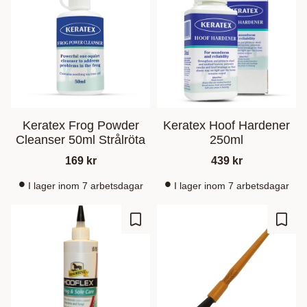
Keratex Frog Powder
Keratex Hoof Hardener
Cleanser 50ml Strålröta
250ml
169
kr
439
kr
I lager inom 7 arbetsdagar
I lager inom 7 arbetsdagar
Zu Favoriten hinzufügen
Zu Fa