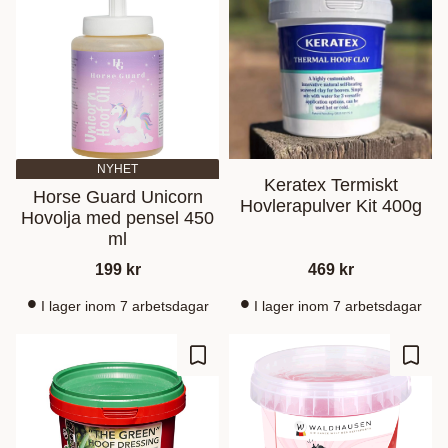
NYHET
Keratex Termiskt
Horse Guard Unicorn
Hovlerapulver Kit 400g
Hovolja med pensel 450
ml
199
kr
469
kr
I lager inom 7 arbetsdagar
I lager inom 7 arbetsdagar
Zu Favoriten hinzufügen
Zu Fa