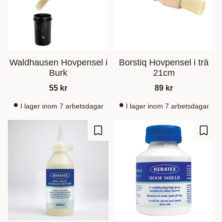
Waldhausen Hovpensel i
Borstiq Hovpensel i trä
Burk
21cm
55
kr
89
kr
I lager inom 7 arbetsdagar
I lager inom 7 arbetsdagar
Zu Favoriten hinzufügen
Zu Fa