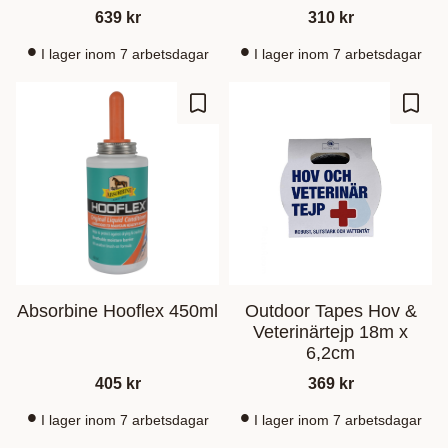
639
kr
310
kr
I lager inom 7 arbetsdagar
I lager inom 7 arbetsdagar
Zu Favoriten hinzufügen
Zu Fa
Absorbine Hooflex 450ml
Outdoor Tapes Hov &
Veterinärtejp 18m x
6,2cm
405
kr
369
kr
I lager inom 7 arbetsdagar
I lager inom 7 arbetsdagar