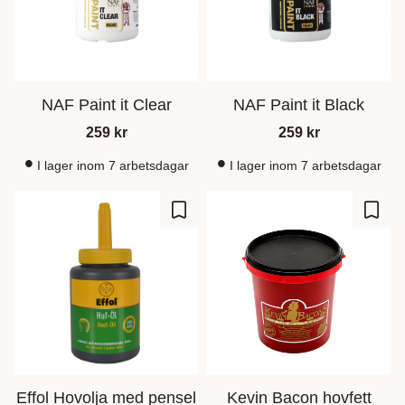
NAF Paint it Clear
NAF Paint it Black
259
kr
259
kr
I lager inom 7 arbetsdagar
I lager inom 7 arbetsdagar
Zu Favoriten hinzufügen
Zu Fa
Effol Hovolja med pensel
Kevin Bacon hovfett