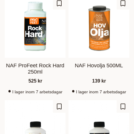
Zu Favoriten hinzufügen
Zu Fa
NAF ProFeet Rock Hard
NAF Hovolja 500ML
250ml
525
kr
139
kr
I lager inom 7 arbetsdagar
I lager inom 7 arbetsdagar
Zu Favoriten hinzufügen
Zu Fa