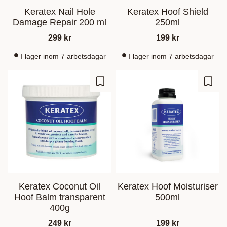
Keratex Nail Hole
Keratex Hoof Shield
Damage Repair 200 ml
250ml
299
kr
199
kr
I lager inom 7 arbetsdagar
I lager inom 7 arbetsdagar
Zu Favoriten hinzufügen
Zu Fa
Keratex Coconut Oil
Keratex Hoof Moisturiser
Hoof Balm transparent
500ml
400g
249
kr
199
kr