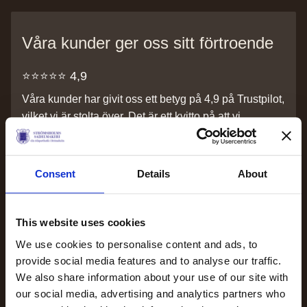
Våra kunder ger oss sitt förtroende
⭐️⭐️⭐️⭐️⭐️ 4,9
Våra kunder har givit oss ett betyg på 4,9 på Trustpilot,
vilket vi är stolta över. Det är ett kvitto på att vi
levererar produkter och service med hög kvalitet.
För oss handlar kundrelationer om mer än affärer – vi
Consent
Details
About
strävar efter personlig service, nära dialog och en
upplevelse där varje kund känner sig sedd och
värderad. Hos oss är varje kund viktig, och vi vill alltid
This website uses cookies
ge råd, vägledning och inspiration på ett personligt
sätt.
We use cookies to personalise content and ads, to
provide social media features and to analyse our traffic.
We also share information about your use of our site with
our social media, advertising and analytics partners who