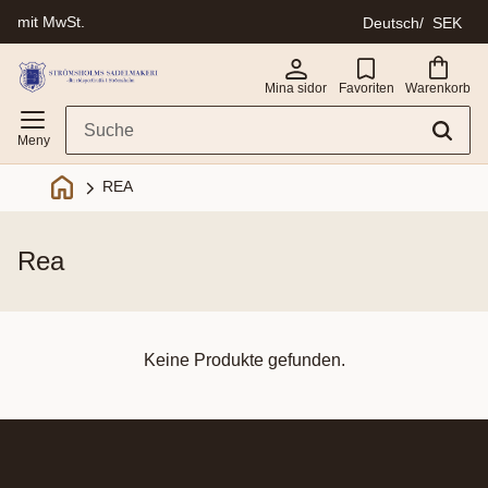
mit MwSt.
Deutsch
SEK
Menü
Mina sidor
Favoriten
Warenkorb
REA
rea
Keine Produkte gefunden.