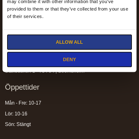
may combine it with other information that you’ve
provided to them or that they’ve collected from your use
of their services.
Kontakt
info@stromsholmssadelmakeri.se
ALLOW ALL
sadlar@stromsholmssadelmakeri.se
0220-43300
DENY
Strömsholms Ridsportbutik AB
Stallbacken 1 - 734 94 | Strömsholm
Öppettider
Mån - Fre: 10-17
Lör: 10-16
Sön: Stängt