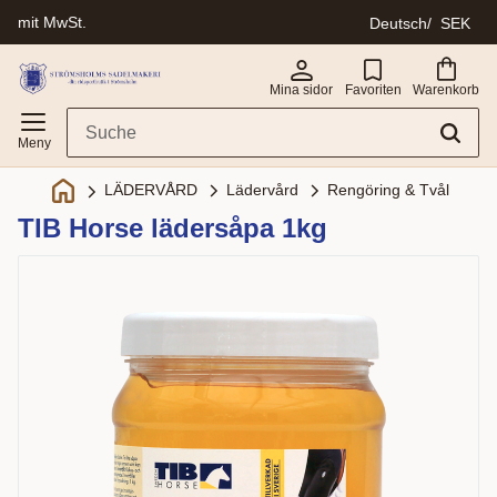
mit MwSt.
Deutsch
SEK
Menü
Mina sidor
Favoriten
Warenkorb
Lädervård
Rengöring & Tvål
LÄDERVÅRD
TIB Horse lädersåpa 1kg