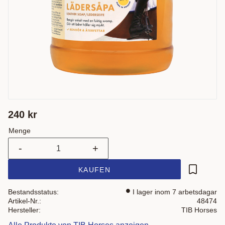
240
kr
Menge
-
+
KAUFEN
Zu Favor
Bestandsstatus
I lager inom 7 arbetsdagar
Artikel-Nr.
48474
Hersteller
TIB Horses