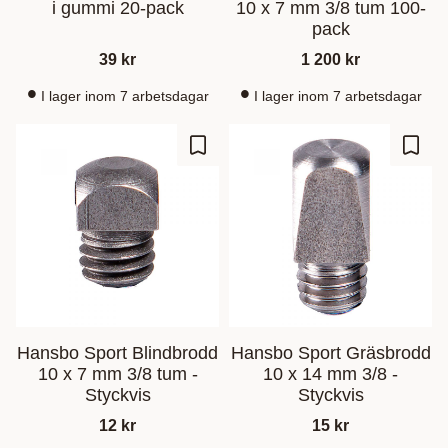
i gummi 20-pack
10 x 7 mm 3/8 tum 100-
pack
39
kr
1 200
kr
I lager inom 7 arbetsdagar
I lager inom 7 arbetsdagar
Add to favorites
Add t
Hansbo Sport Blindbrodd
Hansbo Sport Gräsbrodd
10 x 7 mm 3/8 tum -
10 x 14 mm 3/8 -
Styckvis
Styckvis
12
kr
15
kr