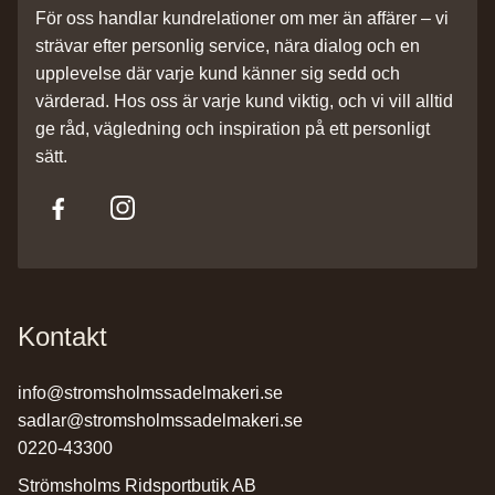
För oss handlar kundrelationer om mer än affärer – vi
strävar efter personlig service, nära dialog och en
upplevelse där varje kund känner sig sedd och
värderad. Hos oss är varje kund viktig, och vi vill alltid
ge råd, vägledning och inspiration på ett personligt
sätt.
Kontakt
info@stromsholmssadelmakeri.se
sadlar@stromsholmssadelmakeri.se
0220-43300
Strömsholms Ridsportbutik AB