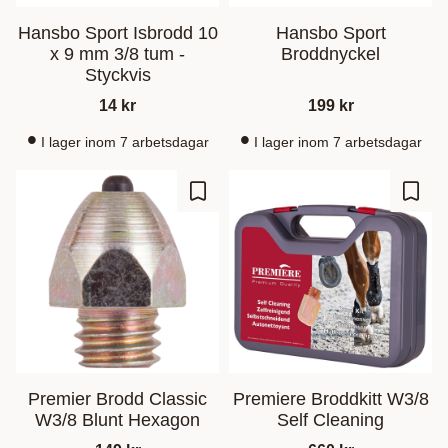
Hansbo Sport Isbrodd 10
Hansbo Sport
x 9 mm 3/8 tum -
Broddnyckel
Styckvis
14
kr
199
kr
I lager inom 7 arbetsdagar
I lager inom 7 arbetsdagar
Add to favorites
Add t
Premier Brodd Classic
Premiere Broddkitt W3/8
W3/8 Blunt Hexagon
Self Cleaning