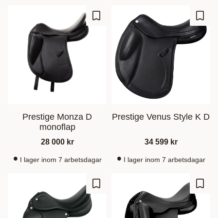
Add to favorites
Add t
Prestige Monza D
Prestige Venus Style K D
monoflap
28 000
kr
34 599
kr
I lager inom 7 arbetsdagar
I lager inom 7 arbetsdagar
Add to favorites
Add t