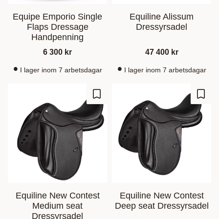
Equipe Emporio Single
Equiline Alissum
Flaps Dressage
Dressyrsadel
Handpenning
6 300
kr
47 400
kr
I lager inom 7 arbetsdagar
I lager inom 7 arbetsdagar
Add to favorites
Add t
Equiline New Contest
Equiline New Contest
Medium seat
Deep seat Dressyrsadel
Dressyrsadel