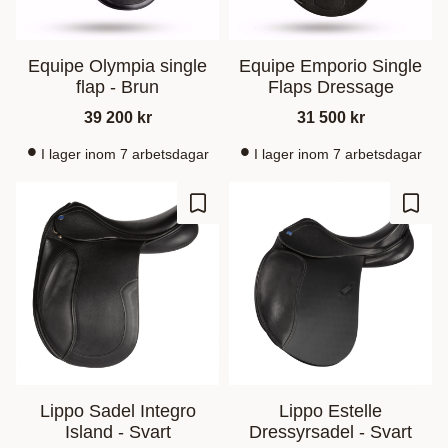
Equipe Olympia single
Equipe Emporio Single
flap - Brun
Flaps Dressage
39 200
kr
31 500
kr
I lager inom 7 arbetsdagar
I lager inom 7 arbetsdagar
Add to favorites
Add t
Lippo Sadel Integro
Lippo Estelle
Island - Svart
Dressyrsadel - Svart