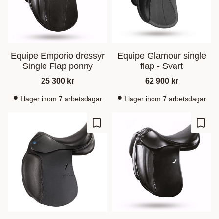
Equipe Emporio dressyr
Equipe Glamour single
Single Flap ponny
flap - Svart
25 300
kr
62 900
kr
I lager inom 7 arbetsdagar
I lager inom 7 arbetsdagar
Add to favorites
Add t