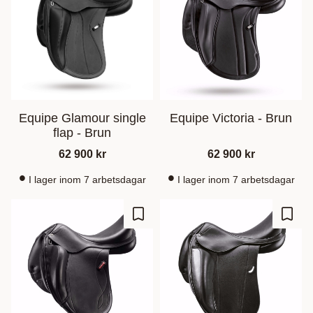
Equipe Glamour single
Equipe Victoria - Brun
flap - Brun
62 900
kr
62 900
kr
I lager inom 7 arbetsdagar
I lager inom 7 arbetsdagar
Add to favorites
Add t