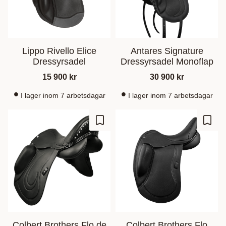
Lippo Rivello Elice
Antares Signature
Dressyrsadel
Dressyrsadel Monoflap
15 900
kr
30 900
kr
I lager inom 7 arbetsdagar
I lager inom 7 arbetsdagar
Add to favorites
Add t
Colbert Brothers Flo de
Colbert Brothers Flo