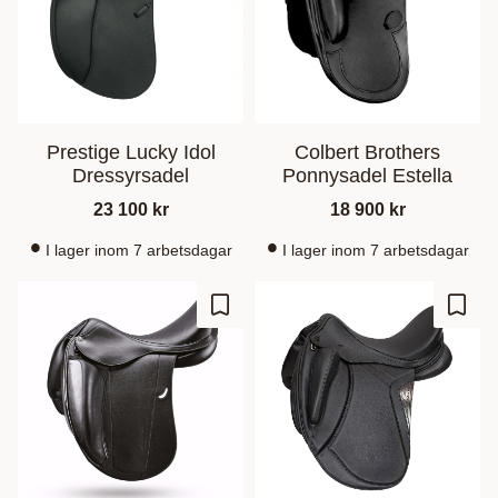
Prestige Lucky Idol
Colbert Brothers
Dressyrsadel
Ponnysadel Estella
23 100
kr
18 900
kr
I lager inom 7 arbetsdagar
I lager inom 7 arbetsdagar
Add to favorites
Add t