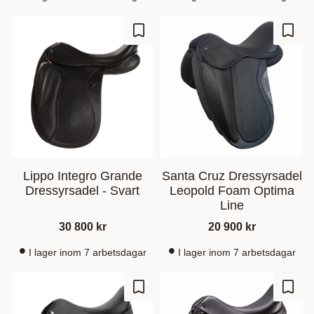
Add to favorites
Add t
Lippo Integro Grande
Santa Cruz Dressyrsadel
Dressyrsadel - Svart
Leopold Foam Optima
Line
30 800
kr
20 900
kr
I lager inom 7 arbetsdagar
I lager inom 7 arbetsdagar
Add to favorites
Add t