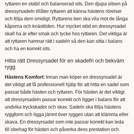
ryttaren en stabil och balanserad sits. Den djupa sitsen på
dressyrsadeln tillåter ryttaren att känna hästens rörelser
och följa dem smidigt. Ryttarens ben ska vila mot de långa
kåporna och knästöden. Hur mycket stöd en dressyrsadel
skall ha är efter smak och tycke hos ryttaren. Det viktiga är
att ryttaren hamnar rätt i sadeln så den kan sitta i balans
och ha en korrekt sits.
Hitta rätt Dressyrsadel för en skadefri och bekväm
rygg
Hästens Komfort:
Innan man köper en dressyrsadel är
det viktigt att få professionell hjälp för att hitta en sadel som
passar både hästen och ryttaren. För hästen är det viktigt
att dressyrsadeln passar korrekt och ligger i balans för att
undvika tryckskador och skav. Sadeln ska följa hästens
ryggform och ligga jämnt över ryggen utan att klämma eller
skava. En dressyrsadel som inte passar korrekt kan leda
till obehag för hästen och påverka dess prestation och