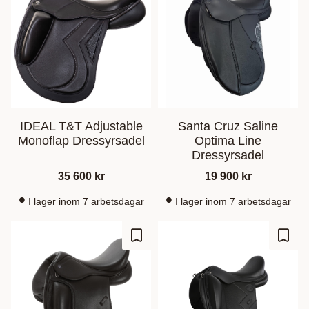
IDEAL T&T Adjustable
Santa Cruz Saline
Monoflap Dressyrsadel
Optima Line
Dressyrsadel
35 600
kr
19 900
kr
I lager inom 7 arbetsdagar
I lager inom 7 arbetsdagar
Add to favorites
Add t