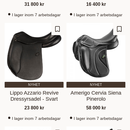
31 800
kr
16 400
kr
I lager inom 7 arbetsdagar
I lager inom 7 arbetsdagar
Add to favorites
Add t
NYHET
NYHET
Lippo Azzario Revive
Amerigo Cervia Siena
Dressyrsadel - Svart
Pinerolo
23 800
kr
58 000
kr
I lager inom 7 arbetsdagar
I lager inom 7 arbetsdagar