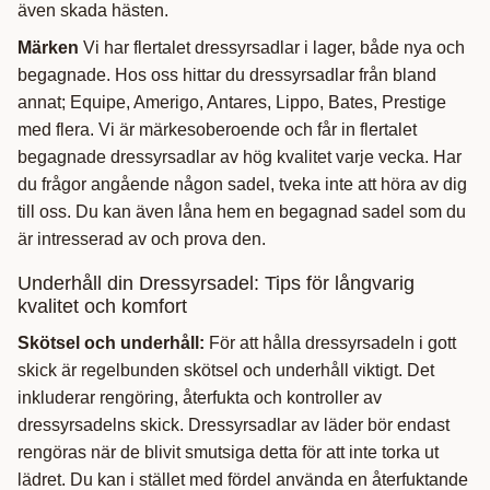
även skada hästen.
Märken
Vi har flertalet dressyrsadlar i lager, både nya och
begagnade. Hos oss hittar du dressyrsadlar från bland
annat; Equipe, Amerigo, Antares, Lippo, Bates, Prestige
med flera. Vi är märkesoberoende och får in flertalet
begagnade dressyrsadlar av hög kvalitet varje vecka. Har
du frågor angående någon sadel, tveka inte att höra av dig
till oss. Du kan även låna hem en begagnad sadel som du
är intresserad av och prova den.
Underhåll din Dressyrsadel: Tips för långvarig
kvalitet och komfort
Skötsel och underhåll:
För att hålla dressyrsadeln i gott
skick är regelbunden skötsel och underhåll viktigt. Det
inkluderar rengöring, återfukta och kontroller av
dressyrsadelns skick. Dressyrsadlar av läder bör endast
rengöras när de blivit smutsiga detta för att inte torka ut
lädret. Du kan i stället med fördel använda en återfuktande