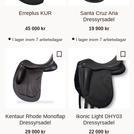
Erreplus KUR
Santa Cruz Aria
Dressyrsadel
45 000
kr
19 900
kr
I lager inom 7 arbetsdagar
I lager inom 7 arbetsdagar
Add to favorites
Add t
Kentaur Rhode Monoflap
Ikonic Light DHY03
Dressyrsadel
Dressyrsadel
29 000
kr
22 000
kr