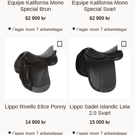
Equipe Kalifornia Mono
Equipe Kalifornia Mono
Special Brun
Special Svart
62 900
kr
62 900
kr
I lager inom 7 arbetsdagar
I lager inom 7 arbetsdagar
Add to favorites
Add t
Lippo Rivello Elice Ponny
Lippo Sadel Islandic Leia
2.0 Svart
14 900
kr
15 000
kr
I lager inom 7 arbetsdagar
I lager inom 7 arbetsdagar