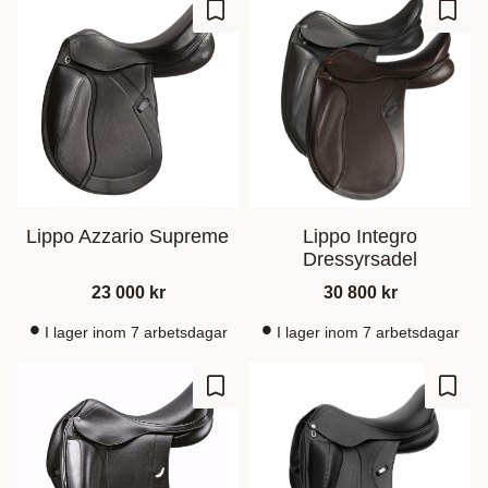
Add to favorites
Add t
Lippo Azzario Supreme
Lippo Integro
Dressyrsadel
23 000
kr
30 800
kr
I lager inom 7 arbetsdagar
I lager inom 7 arbetsdagar
Add to favorites
Add t