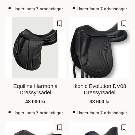
I lager inom 7 arbetsdagar
I lager inom 7 arbetsdagar
Add to favorites
Add t
Equiline Harmonia
Ikonic Evolution DV08
Dressyrsadel
Dressyrsadel
48 000
kr
38 600
kr
I lager inom 7 arbetsdagar
I lager inom 7 arbetsdagar
Add to favorites
Add t