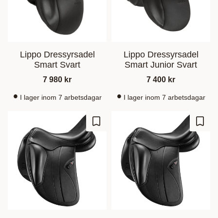
Lippo Dressyrsadel
Lippo Dressyrsadel
Smart Svart
Smart Junior Svart
7 980
kr
7 400
kr
I lager inom 7 arbetsdagar
I lager inom 7 arbetsdagar
Add to favorites
Add t