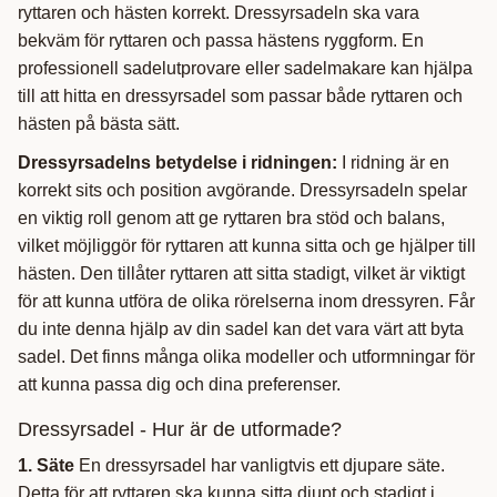
ryttaren och hästen korrekt. Dressyrsadeln ska vara
bekväm för ryttaren och passa hästens ryggform. En
professionell sadelutprovare eller sadelmakare kan hjälpa
till att hitta en dressyrsadel som passar både ryttaren och
hästen på bästa sätt.
Dressyrsadelns betydelse i ridningen:
I ridning är en
korrekt sits och position avgörande. Dressyrsadeln spelar
en viktig roll genom att ge ryttaren bra stöd och balans,
vilket möjliggör för ryttaren att kunna sitta och ge hjälper till
hästen. Den tillåter ryttaren att sitta stadigt, vilket är viktigt
för att kunna utföra de olika rörelserna inom dressyren. Får
du inte denna hjälp av din sadel kan det vara värt att byta
sadel. Det finns många olika modeller och utformningar för
att kunna passa dig och dina preferenser.
Dressyrsadel - Hur är de utformade?
1. Säte
En dressyrsadel har vanligtvis ett djupare säte.
Detta för att ryttaren ska kunna sitta djupt och stadigt i