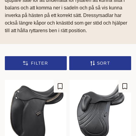
djupare säte för att underlätta för ryttaren att kunna sitta i
balans och att komma ner i sadeln och på så vis kunna
inverka på hästen på ett korrekt sätt. Dressyrsadlar har
också längre kåpor och knästöd som ger stöd och hjälper
till att hålla ryttarens ben i rätt position.
FILTER
SORT
Add to favorites
Add t