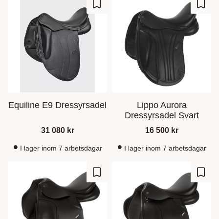
Add to favorites
Add t
Equiline E9 Dressyrsadel
Lippo Aurora
Dressyrsadel Svart
31 080
kr
16 500
kr
I lager inom 7 arbetsdagar
I lager inom 7 arbetsdagar
Add to favorites
Add t