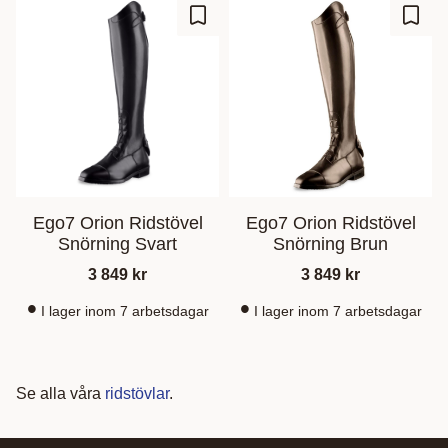
Add to favorites
Add t
Ego7 Orion Ridstövel
Ego7 Orion Ridstövel
Snörning Svart
Snörning Brun
3 849
kr
3 849
kr
I lager inom 7 arbetsdagar
I lager inom 7 arbetsdagar
Se alla våra
ridstövlar
.