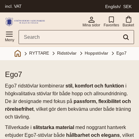
incl. VAT
English
SEK
Menu
Mina sidor
Favorites
Basket
Ridstövlar
Hoppstövlar
Ego7
RYTTARE
ego7
Ego7 ridstövlar kombinerar
stil, komfort och funktion
i
högkvalitativa stövlar för både hopp och allroundridning.
De är designade med fokus på
passform, flexibilitet och
rörelsefrihet
, vilket gör dem bekväma under både träning
och tävling.
Tillverkade i
slitstarka material
med noggrant hantverk
erbjuder Ego7-stövlar både
hållbarhet och elegans
, vilket