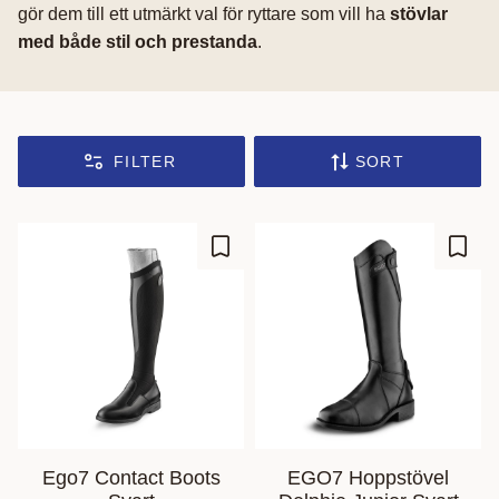
gör dem till ett utmärkt val för ryttare som vill ha
stövlar
med både stil och prestanda
.
FILTER
SORT
Add to favorites
Add t
Ego7 Contact Boots
EGO7 Hoppstövel