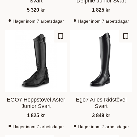
Svart
Delphie Junior Svart
5 320
kr
1 825
kr
I lager inom 7 arbetsdagar
I lager inom 7 arbetsdagar
Add to favorites
Add t
EGO7 Hoppstövel Aster
Ego7 Aries Ridstövel
Junior Svart
Svart
1 825
kr
3 849
kr
I lager inom 7 arbetsdagar
I lager inom 7 arbetsdagar