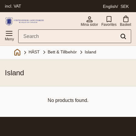
incl. VAT
English
SEK
Menu
Mina sidor
Favorites
Basket
Bett & Tillbehör
Island
HÄST
island
No products found.