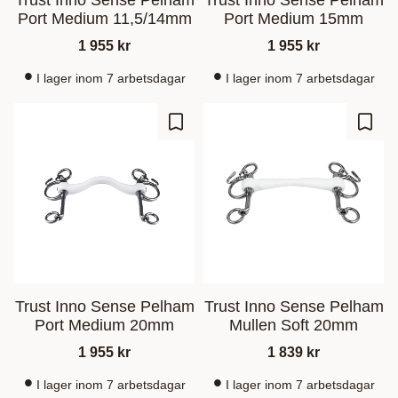
Trust Inno Sense Pelham
Trust Inno Sense Pelham
Port Medium 11,5/14mm
Port Medium 15mm
1 955
kr
1 955
kr
I lager inom 7 arbetsdagar
I lager inom 7 arbetsdagar
Add to favorites
Add t
Trust Inno Sense Pelham
Trust Inno Sense Pelham
Port Medium 20mm
Mullen Soft 20mm
1 955
kr
1 839
kr
I lager inom 7 arbetsdagar
I lager inom 7 arbetsdagar