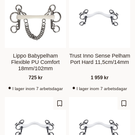
Lippo Babypelham
Trust Inno Sense Pelham
Flexible PU Comfort
Port Hard 11,5cm/14mm
18mm/102mm
725
kr
1 959
kr
I lager inom 7 arbetsdagar
I lager inom 7 arbetsdagar
Add to favorites
Add t