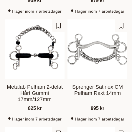
939
kr
879
kr
I lager inom 7 arbetsdagar
I lager inom 7 arbetsdagar
Add to favorites
Add t
Metalab Pelham 2-delat
Sprenger Satinox CM
Hårt Gummi
Pelham Rakt 14mm
17mm/127mm
825
kr
995
kr
I lager inom 7 arbetsdagar
I lager inom 7 arbetsdagar