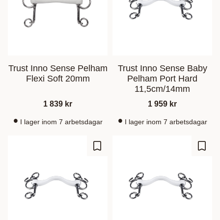
Trust Inno Sense Pelham
Trust Inno Sense Baby
Flexi Soft 20mm
Pelham Port Hard
11,5cm/14mm
1 839
kr
1 959
kr
I lager inom 7 arbetsdagar
I lager inom 7 arbetsdagar
Add to favorites
Add t