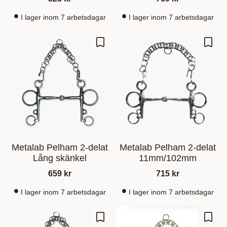
I lager inom 7 arbetsdagar
I lager inom 7 arbetsdagar
Add to favorites
Add t
Metalab Pelham 2-delat
Metalab Pelham 2-delat
Lång skänkel
11mm/102mm
659
kr
715
kr
I lager inom 7 arbetsdagar
I lager inom 7 arbetsdagar
Add to favorites
Add t