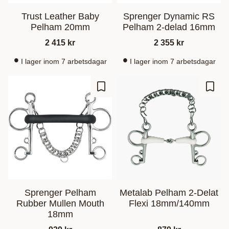
Trust Leather Baby
Sprenger Dynamic RS
Pelham 20mm
Pelham 2-delad 16mm
2 415
kr
2 355
kr
I lager inom 7 arbetsdagar
I lager inom 7 arbetsdagar
Add to favorites
Add t
Sprenger Pelham
Metalab Pelham 2-Delat
Rubber Mullen Mouth
Flexi 18mm/140mm
18mm