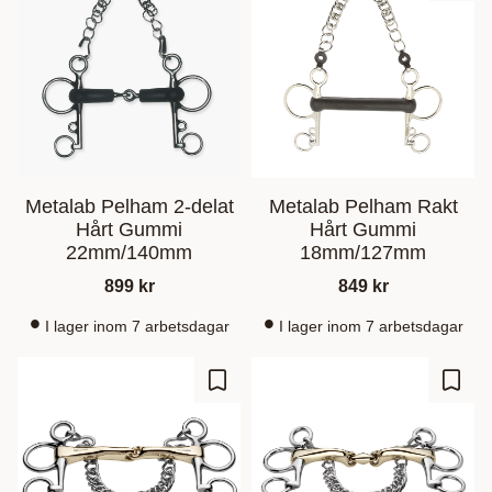
Metalab Pelham 2-delat
Metalab Pelham Rakt
Hårt Gummi
Hårt Gummi
22mm/140mm
18mm/127mm
899
kr
849
kr
I lager inom 7 arbetsdagar
I lager inom 7 arbetsdagar
Add to favorites
Add t