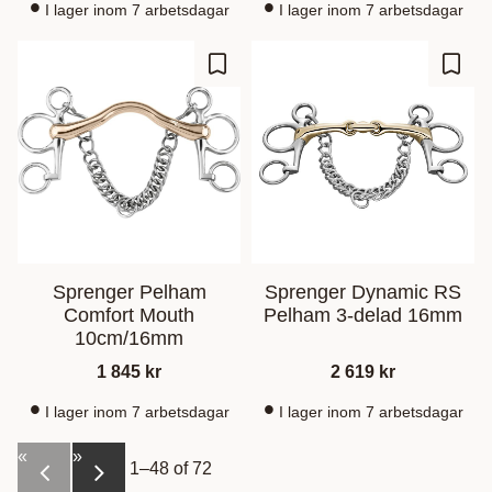
I lager inom 7 arbetsdagar
I lager inom 7 arbetsdagar
Add to favorites
Add t
Sprenger Pelham
Sprenger Dynamic RS
Comfort Mouth
Pelham 3-delad 16mm
10cm/16mm
1 845
kr
2 619
kr
I lager inom 7 arbetsdagar
I lager inom 7 arbetsdagar
«
»
1–
48
of
72