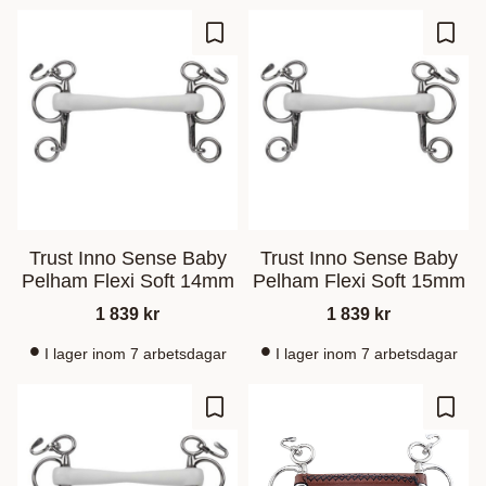
Add to favorites
Add t
Trust Inno Sense Baby
Trust Inno Sense Baby
Pelham Flexi Soft 14mm
Pelham Flexi Soft 15mm
1 839
kr
1 839
kr
I lager inom 7 arbetsdagar
I lager inom 7 arbetsdagar
Add to favorites
Add t