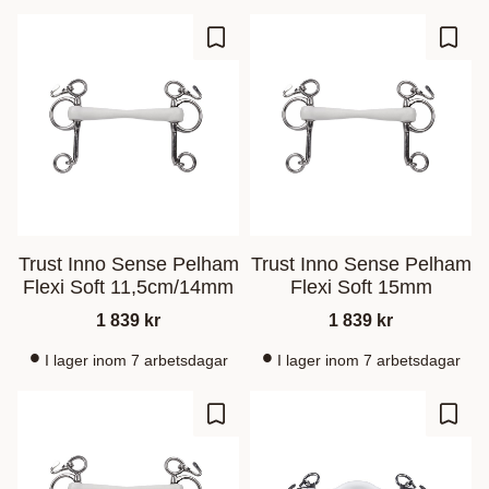
Add to favorites
Add t
Trust Inno Sense Pelham
Trust Inno Sense Pelham
Flexi Soft 11,5cm/14mm
Flexi Soft 15mm
1 839
kr
1 839
kr
I lager inom 7 arbetsdagar
I lager inom 7 arbetsdagar
Add to favorites
Add t