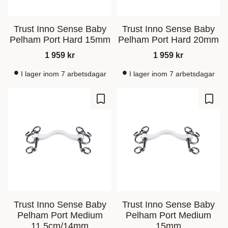
Trust Inno Sense Baby
Trust Inno Sense Baby
Pelham Port Hard 15mm
Pelham Port Hard 20mm
1 959
kr
1 959
kr
I lager inom 7 arbetsdagar
I lager inom 7 arbetsdagar
Add to favorites
Add t
Trust Inno Sense Baby
Trust Inno Sense Baby
Pelham Port Medium
Pelham Port Medium
11,5cm/14mm
15mm