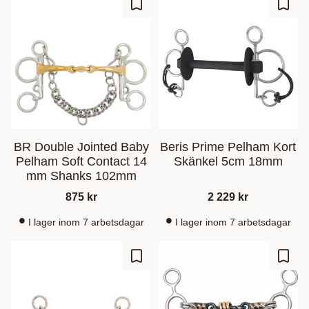
Add to favorites
Add t
BR Double Jointed Baby
Beris Prime Pelham Kort
Pelham Soft Contact 14
Skänkel 5cm 18mm
mm Shanks 102mm
875
kr
2 229
kr
I lager inom 7 arbetsdagar
I lager inom 7 arbetsdagar
Add to favorites
Add t