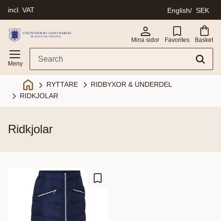
incl. VAT
English
SEK
Menu
Mina sidor
Favorites
Basket
RIDBYXOR & UNDERDEL
RYTTARE
RIDKJOLAR
ridkjolar
Add to favorites