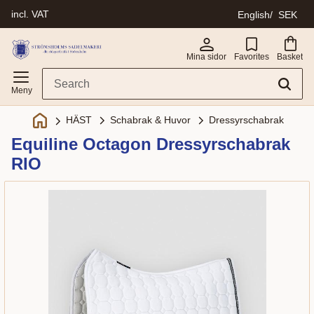
incl. VAT
English
SEK
Menu
Mina sidor
Favorites
Basket
Schabrak & Huvor
Dressyrschabrak
HÄST
Equiline Octagon Dressyrschabrak
RIO