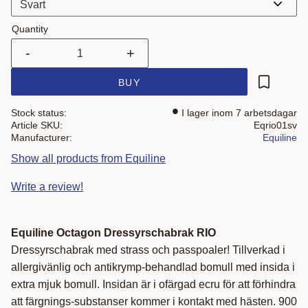
Quantity
-
+
BUY
Add to fa
Stock status
I lager inom 7 arbetsdagar
Article SKU
Eqrio01sv
Manufacturer
Equiline
Show all products from Equiline
Write a review!
Equiline Octagon Dressyrschabrak RIO
Dressyrschabrak med strass och passpoaler! Tillverkad i
allergivänlig och antikrymp-behandlad bomull med insida i
extra mjuk bomull. Insidan är i ofärgad ecru för att förhindra
att färgnings-substanser kommer i kontakt med hästen. 900