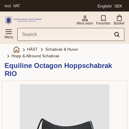
incl. VAT
English
SEK
Menu
Mina sidor
Favorites
Basket
Schabrak & Huvor
HÄST
Hopp & Allround Schabrak
Equiline Octagon Hoppschabrak
RIO