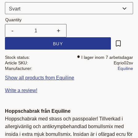
Quantity
-
+
BUY
Add to fa
Stock status
I lager inom 7 arbetsdagar
Article SKU
Eqrio02sv
Manufacturer
Equiline
Show all products from Equiline
Write a review!
Hoppschabrak från Equiline
Hoppschabrak med strass och passpoaler! Tillverkad i
allergivänlig och antikrympbehandlad bomullsmix med
insida i extra mjuk bomullsmix. Insidan är i ofärgad ecru för