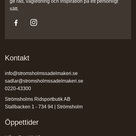
ge råd, vägledning och inspiration på ett personligt
sätt.
Kontakt
info@stromsholmssadelmakeri.se
sadlar@stromsholmssadelmakeri.se
0220-43300
Strömsholms Ridsportbutik AB
Stallbacken 1 - 734 94 | Strömsholm
Öppettider