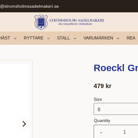
r@stromsholmssadelmakeri.se
HÄST
RYTTARE
STALL
VARUMÄRKEN
REA
Roeckl Gr
479
kr
Size
Quantity
-