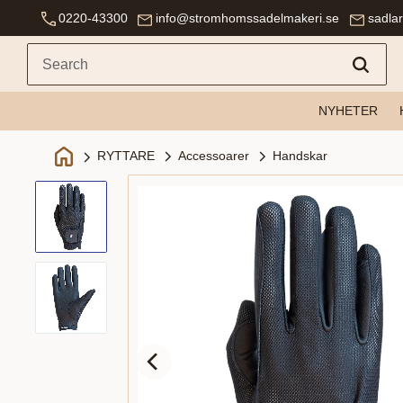
0220-43300
info@stromhomssadelmakeri.se
sadla
NYHETER
Accessoarer
Handskar
RYTTARE