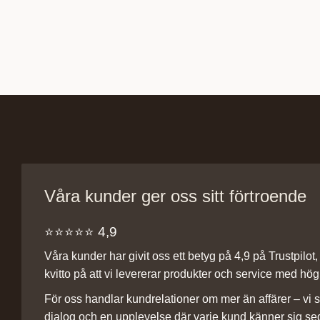
Våra kunder ger oss sitt förtroende
⭐️⭐️⭐️⭐️⭐️ 4,9
Våra kunder har givit oss ett betyg på 4,9 på Trustpilot, v
kvitto på att vi levererar produkter och service med hög 
För oss handlar kundrelationer om mer än affärer – vi st
dialog och en upplevelse där varje kund känner sig se