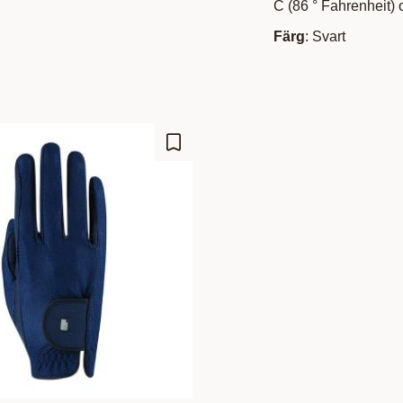
C (86 ° Fahrenheit)
Färg
: Svart
Add to favorites