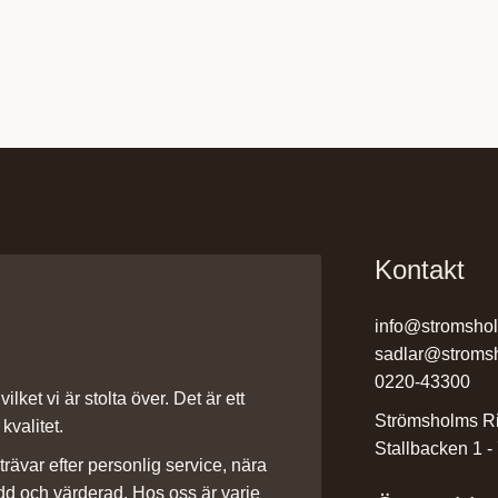
Kontakt
info@stromsho
sadlar@stroms
0220-43300
ilket vi är stolta över. Det är ett
Strömsholms Ri
kvalitet.
Stallbacken 1 -
rävar efter personlig service, nära
dd och värderad. Hos oss är varje