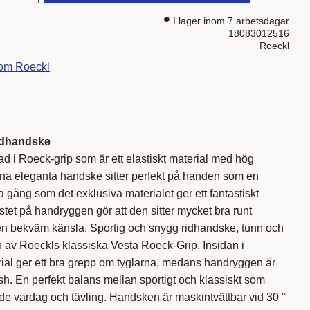
I lager inom 7 arbetsdagar
18083012516
Roeckl
rom Roeckl
Ridhandske
ad i Roeck-grip som är ett elastiskt material med hög
na eleganta handske sitter perfekt på handen som en
ång som det exklusiva materialet ger ett fantastiskt
stet på handryggen gör att den sitter mycket bra runt
n bekväm känsla. Sportig och snygg ridhandske, tunn och
n av Roeckls klassiska Vesta Roeck-Grip. Insidan i
l ger ett bra grepp om tyglarna, medans handryggen är
esh. En perfekt balans mellan sportigt och klassiskt som
både vardag och tävling. Handsken är maskintvättbar vid 30 °