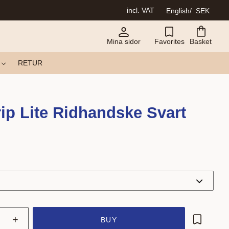
incl. VAT
English
SEK
Mina sidor
Favorites
Basket
RETUR
ip Lite Ridhandske Svart
+
BUY
Add to fa