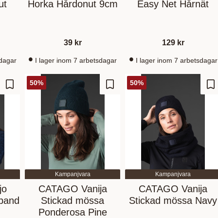
ut
Horka Hårdonut 9cm
Easy Net Hårnät
39
kr
129
kr
sdagar
I lager inom 7 arbetsdagar
I lager inom 7 arbetsdagar
50
%
50
%
Add to favorites
Add to favorites
Ad
Kampanjvara
Kampanjvara
jo
CATAGO Vanija
CATAGO Vanija
nband
Stickad mössa
Stickad mössa Navy
Ponderosa Pine