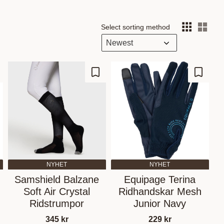
Select sorting method
Sele
d to favorites
Add to favorites
Add to 
NYHET
NYHET
Samshield Balzane
Equipage Terina
Soft Air Crystal
Ridhandskar Mesh
Ridstrumpor
Junior Navy
345
kr
229
kr