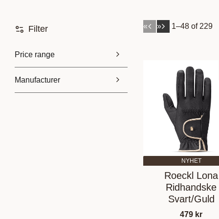
«
»
1–
48
of
229
Filter
Price range
Manufacturer
39
2 399
AUBRION
4
BR
1
By Coe
6
Catago
7
Show more
NYHET
Roeckl Lona
Ridhandske
Svart/Guld
479
kr