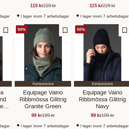
115
kr
229
kr
115
kr
229
kr
sdagar
I lager inom 7 arbetsdagar
I lager inom 7 arbetsdagar
50
%
50
%
Add to favorites
Add to favorites
Ad
Kampanjvara
Kampanjvara
na
Equipage Vaino
Equipage Vaino
and
Ribbmössa Glittrig
Ribbmössa Glittrig
te
Granite Green
Navy
99
kr
199
kr
99
kr
199
kr
sdagar
I lager inom 7 arbetsdagar
I lager inom 7 arbetsdagar