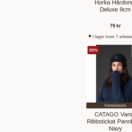
Horka Hårdon
Deluxe 9cm
79
kr
I lager inom 7 arbet
50
%
Kampanjvara
CATAGO Vani
Ribbstickat Pan
Navy