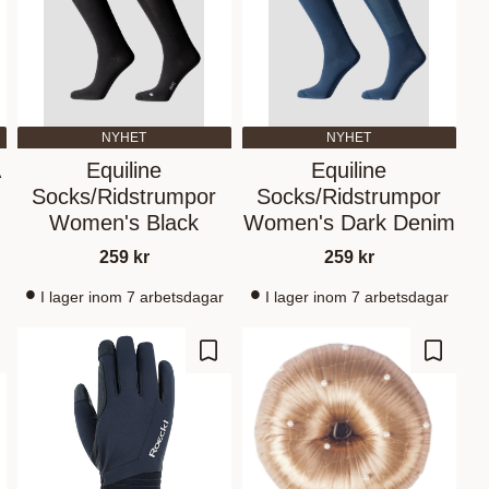
NYHET
NYHET
A
Equiline
Equiline
Socks/Ridstrumpor
Socks/Ridstrumpor
Women's Black
Women's Dark Denim
259
kr
259
kr
I lager inom 7 arbetsdagar
I lager inom 7 arbetsdagar
d to favorites
Add to favorites
Add to 