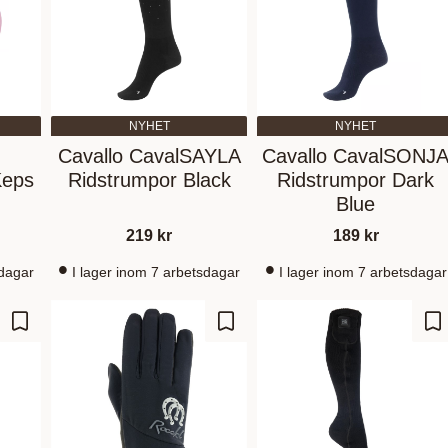
NYHET
NYHET
Cavallo CavalSAYLA
Cavallo CavalSONJ
eps
Ridstrumpor Black
Ridstrumpor Dark
Blue
219
kr
189
kr
sdagar
I lager inom 7 arbetsdagar
I lager inom 7 arbetsdagar
Add to favorites
Add to favorites
Ad