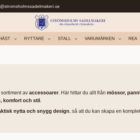
r@stromsholmssadelmakeri.se
HÄST
RYTTARE
STALL
VARUMÄRKEN
REA
t sortiment av
accessoarer
. Här hittar du allt från
mössor, pann
, komfort och stil
.
aktisk nytta och snygg design
, så att du kan skapa en kompl