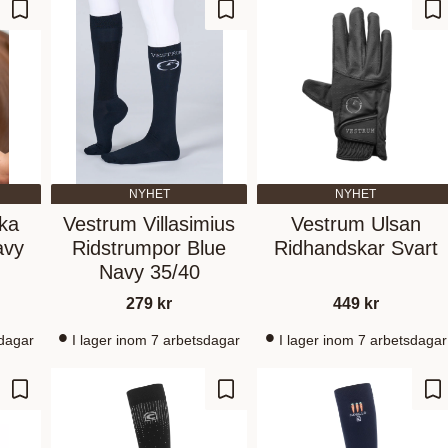
Add to favorites
Add to favorites
Ad
NYHET
NYHET
ka
Vestrum Villasimius
Vestrum Ulsan
avy
Ridstrumpor Blue
Ridhandskar Svart
Navy 35/40
279
kr
449
kr
sdagar
I lager inom 7 arbetsdagar
I lager inom 7 arbetsdagar
Add to favorites
Add to favorites
Ad