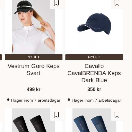
d to favorites
Add to favorites
Add to 
NYHET
NYHET
Vestrum Goro Keps
Cavallo
Svart
CavalBRENDA Keps
Dark Blue
499
kr
350
kr
I lager inom 7 arbetsdagar
I lager inom 7 arbetsdagar
d to favorites
Add to favorites
Add to 