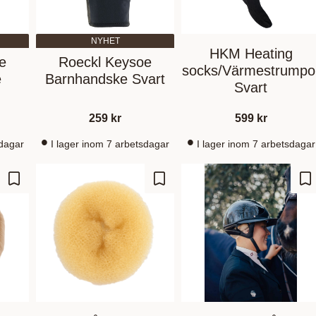
NYHET
HKM Heating
e
Roeckl Keysoe
socks/Värmestrumpo
e
Barnhandske Svart
Svart
259
kr
599
kr
sdagar
I lager inom 7 arbetsdagar
I lager inom 7 arbetsdagar
Add to favorites
Add to favorites
Ad