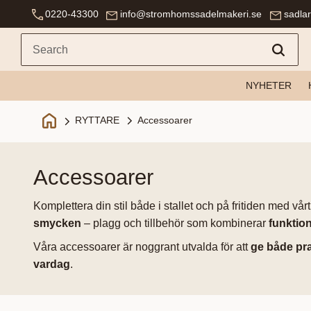
0220-43300
info@stromhomssadelmakeri.se
sadla
NYHETER
Accessoarer
RYTTARE
accessoarer
Komplettera din stil både i stallet och på fritiden med vår
smycken
– plagg och tillbehör som kombinerar
funktion
Våra accessoarer är noggrant utvalda för att
ge både pr
vardag
.