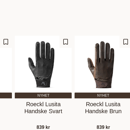
Add to favorites
Add to favorites
Ad
NYHET
NYHET
Roeckl Lusita
Roeckl Lusita
Handske Svart
Handske Brun
839
kr
839
kr