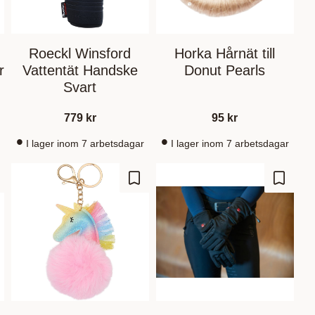
Roeckl Winsford
Horka Hårnät till
r
Vattentät Handske
Donut Pearls
Svart
779
kr
95
kr
I lager inom 7 arbetsdagar
I lager inom 7 arbetsdagar
d to favorites
Add to favorites
Add to 