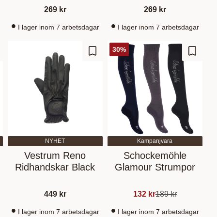
269
kr
269
kr
I lager inom 7 arbetsdagar
I lager inom 7 arbetsdagar
30
%
d to favorites
Add to favorites
Add to 
NYHET
Kampanjvara
Vestrum Reno
Schockemöhle
Ridhandskar Black
Glamour Strumpor
449
kr
132
kr
189
kr
I lager inom 7 arbetsdagar
I lager inom 7 arbetsdagar