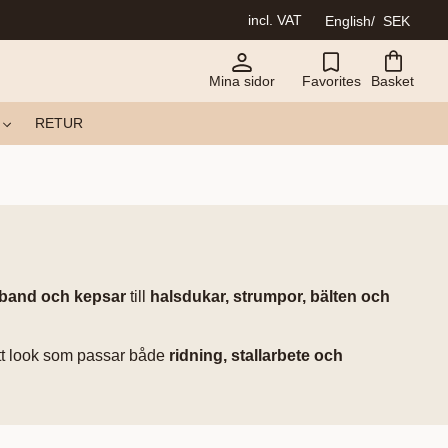
incl. VAT
English
SEK
Mina sidor
Favorites
Basket
RETUR
band och kepsar
till
halsdukar, strumpor, bälten och
ett look som passar både
ridning, stallarbete och