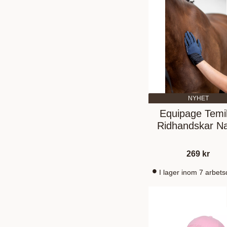
NYHET
Equipage Temi
Ridhandskar N
269
kr
I lager inom 7 arbet