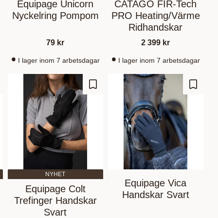
Equipage Unicorn
CATAGO FIR-Tech
Nyckelring Pompom
PRO Heating/Värme
Ridhandskar
79
kr
2 399
kr
I lager inom 7 arbetsdagar
I lager inom 7 arbetsdagar
d to favorites
Add to favorites
Add to 
NYHET
Equipage Vica
Equipage Colt
Handskar Svart
Trefinger Handskar
Svart