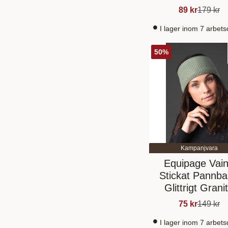
89
kr
179
kr
I lager inom 7 arbet
50
%
Kampanjvara
Equipage Vai
Stickat Pannb
Glittrigt Grani
Green
75
kr
149
kr
I lager inom 7 arbet