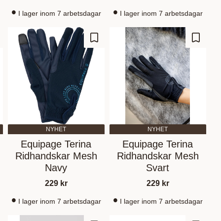
I lager inom 7 arbetsdagar
I lager inom 7 arbetsdagar
d to favorites
Add to favorites
Add to 
NYHET
NYHET
Equipage Terina
Equipage Terina
Ridhandskar Mesh
Ridhandskar Mesh
Navy
Svart
229
kr
229
kr
I lager inom 7 arbetsdagar
I lager inom 7 arbetsdagar