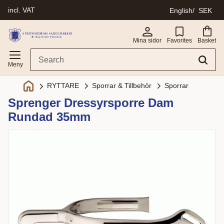
incl. VAT
English
SEK
Menu
Mina sidor
Favorites
Basket
Sporrar & Tillbehör
Sporrar
RYTTARE
Sprenger Dressyrsporre Dam
Rundad 35mm