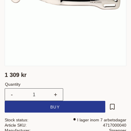
1 309
kr
Quantity
-
+
BUY
Add to fa
Stock status
I lager inom 7 arbetsdagar
Article SKU
4717000040
Manufacturer
Sprenger