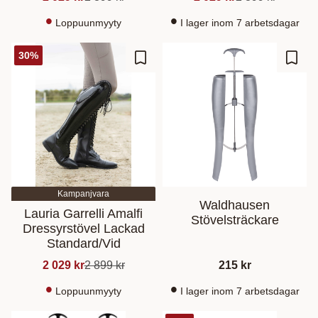
Loppuunmyyty
I lager inom 7 arbetsdagar
30
%
Lisää suosikiksi
Lisää
Kampanjvara
Waldhausen
Lauria Garrelli Amalfi
Stövelsträckare
Dressyrstövel Lackad
Standard/Vid
2 029
kr
2 899
kr
215
kr
Loppuunmyyty
I lager inom 7 arbetsdagar