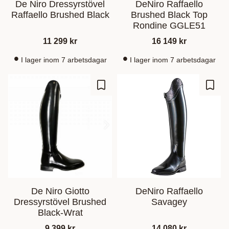
De Niro Dressyrstövel
DeNiro Raffaello
Raffaello Brushed Black
Brushed Black Top
Rondine GGLE51
11 299
kr
16 149
kr
I lager inom 7 arbetsdagar
I lager inom 7 arbetsdagar
Lisää suosikiksi
Lisää
De Niro Giotto
DeNiro Raffaello
Dressyrstövel Brushed
Savagey
Black-Wrat
9 399
kr
14 080
kr