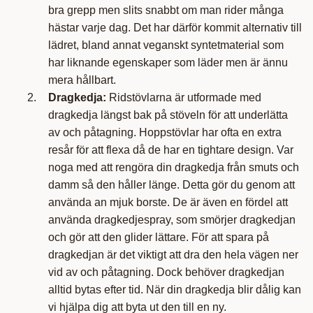
bra grepp men slits snabbt om man rider många
hästar varje dag. Det har därför kommit alternativ till
lädret, bland annat veganskt syntetmaterial som
har liknande egenskaper som läder men är ännu
mera hållbart.
Dragkedja:
Ridstövlarna är utformade med
dragkedja längst bak på stöveln för att underlätta
av och påtagning. Hoppstövlar har ofta en extra
resår för att flexa då de har en tightare design. Var
noga med att rengöra din dragkedja från smuts och
damm så den håller länge. Detta gör du genom att
använda an mjuk borste. De är även en fördel att
använda dragkedjespray, som smörjer dragkedjan
och gör att den glider lättare. För att spara på
dragkedjan är det viktigt att dra den hela vägen ner
vid av och påtagning. Dock behöver dragkedjan
alltid bytas efter tid. När din dragkedja blir dålig kan
vi hjälpa dig att byta ut den till en ny.