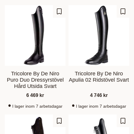
Lisää suosikiksi
Lisää
Tricolore By De Niro
Tricolore By De Niro
Puro Duo Dressyrstövel
Apulia 02 Ridstövel Svart
Hård Utsida Svart
6 469
kr
4 746
kr
I lager inom 7 arbetsdagar
I lager inom 7 arbetsdagar
Lisää suosikiksi
Lisää