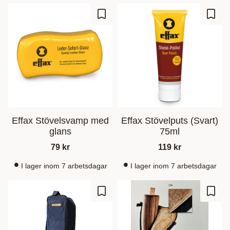
Lisää suosikiksi
Lisää
Effax Stövelsvamp med
Effax Stövelputs (Svart)
glans
75ml
79
kr
119
kr
I lager inom 7 arbetsdagar
I lager inom 7 arbetsdagar
Lisää suosikiksi
Lisää