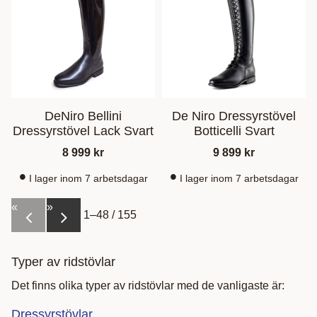
DeNiro Bellini
De Niro Dressyrstövel
Dressyrstövel Lack Svart
Botticelli Svart
8 999
kr
9 899
kr
I lager inom 7 arbetsdagar
I lager inom 7 arbetsdagar
«
»
1–
48
/
155
Typer av ridstövlar
Det finns olika typer av ridstövlar med de vanligaste är:
Dressyrstövlar