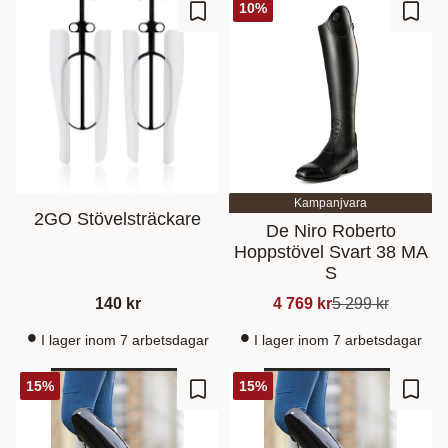
10
%
Lisää suosikiksi
Lisää
Kampanjvara
2GO Stövelsträckare
De Niro Roberto
Hoppstövel Svart 38 MA
S
140
kr
4 769
kr
5 299
kr
I lager inom 7 arbetsdagar
I lager inom 7 arbetsdagar
15
%
15
%
Lisää suosikiksi
Lisää