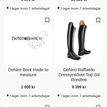
I lager inom 7 arbetsdagar
I lager inom 7 arbetsdagar
Lisää suosikiksi
Lisää
DeNiro Boot made to
DeNiro Raffaello
measure
Dressyrstövel Top G9
Rondine
2 000
kr
9 399
kr
I lager inom 7 arbetsdagar
I lager inom 7 arbetsdagar