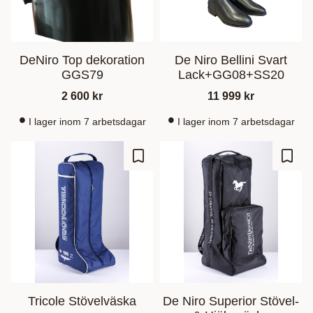
DeNiro Top dekoration
De Niro Bellini Svart
GGS79
Lack+GG08+SS20
2 600
kr
11 999
kr
I lager inom 7 arbetsdagar
I lager inom 7 arbetsdagar
Lisää suosikiksi
Lisää
Tricole Stövelväska
De Niro Superior Stövel-