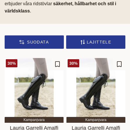
erbjuder våra ridstövlar
säkerhet, hållbarhet och stil i
världsklass
.
SUODATA
LAJITTELE
30
%
30
%
Lisää suosikiksi
Lisää
Kampanjvara
Kampanjvara
Lauria Garrelli Amalfi
Lauria Garrelli Amalfi