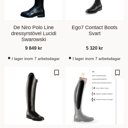
De Niro Polo Line
Ego7 Contact Boots
dressyrstövel Lucidi
Svart
Swarowski
9 849
kr
5 320
kr
I lager inom 7 arbetsdagar
I lager inom 7 arbetsdagar
Lisää suosikiksi
Lisää