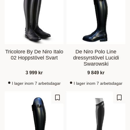
Tricolore By De Niro Italo
De Niro Polo Line
02 Hoppstövel Svart
dressyrstövel Lucidi
Swarowski
3 999
kr
9 849
kr
I lager inom 7 arbetsdagar
I lager inom 7 arbetsdagar
Lisää suosikiksi
Lisää