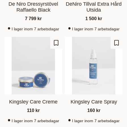
De Niro Dressyrstövel
DeNiro Tillval Extra Hård
Raffaello Black
Utsida
7 799
kr
1 500
kr
I lager inom 7 arbetsdagar
I lager inom 7 arbetsdagar
Lisää suosikiksi
Lisää
Kingsley Care Creme
Kingsley Care Spray
110
kr
160
kr
I lager inom 7 arbetsdagar
I lager inom 7 arbetsdagar