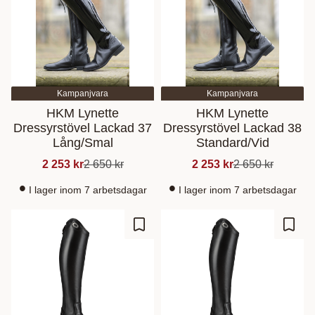
Kampanjvara
Kampanjvara
HKM Lynette
HKM Lynette
Dressyrstövel Lackad 37
Dressyrstövel Lackad 38
Lång/Smal
Standard/Vid
2 253
kr
2 650
kr
2 253
kr
2 650
kr
I lager inom 7 arbetsdagar
I lager inom 7 arbetsdagar
Lisää suosikiksi
Lisää