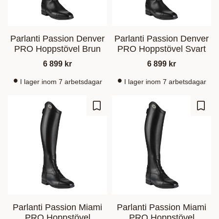
Parlanti Passion Denver
Parlanti Passion Denver
PRO Hoppstövel Brun
PRO Hoppstövel Svart
6 899
kr
6 899
kr
I lager inom 7 arbetsdagar
I lager inom 7 arbetsdagar
Lisää suosikiksi
Lisää
Parlanti Passion Miami
Parlanti Passion Miami
PRO Hoppstövel
PRO Hoppstövel