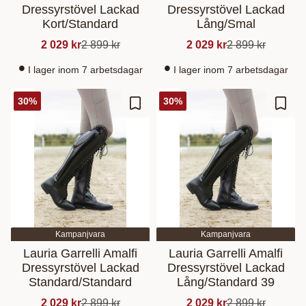
Dressyrstövel Lackad
Dressyrstövel Lackad
Kort/Standard
Lång/Smal
2 029
kr
2 899
kr
2 029
kr
2 899
kr
I lager inom 7 arbetsdagar
I lager inom 7 arbetsdagar
30
%
30
%
Lisää suosikiksi
Lisää
Kampanjvara
Kampanjvara
Lauria Garrelli Amalfi
Lauria Garrelli Amalfi
Dressyrstövel Lackad
Dressyrstövel Lackad
Standard/Standard
Lång/Standard 39
2 029
kr
2 899
kr
2 029
kr
2 899
kr