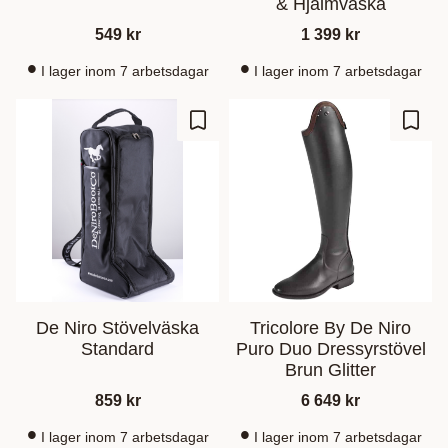
& Hjälmväska
549
kr
1 399
kr
I lager inom 7 arbetsdagar
I lager inom 7 arbetsdagar
Lisää suosikiksi
Lisää
De Niro Stövelväska
Tricolore By De Niro
Standard
Puro Duo Dressyrstövel
Brun Glitter
859
kr
6 649
kr
I lager inom 7 arbetsdagar
I lager inom 7 arbetsdagar