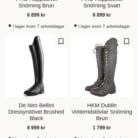
Snörning Brun
Snörning Svart
6 899
kr
6 899
kr
I lager inom 7 arbetsdagar
I lager inom 7 arbetsdagar
Lisää suosikiksi
Lisää
De Niro Bellini
HKM Dublin
Dressyrstövel Brushed
Vinterridstövlar Snörning
Black
Brun
8 999
kr
1 799
kr