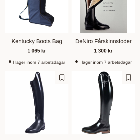
Kentucky Boots Bag
DeNiro Fårskinnsfoder
1 065
kr
1 300
kr
I lager inom 7 arbetsdagar
I lager inom 7 arbetsdagar
Lisää suosikiksi
Lisää