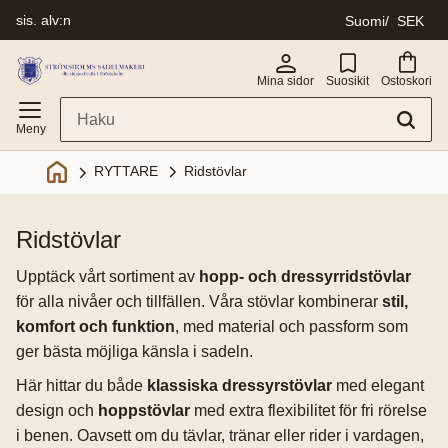
sis. alv:n
Suomi
SEK
Valikko
Mina sidor
Suosikit
Ostoskori
Ridstövlar
RYTTARE
ridstövlar
Upptäck vårt sortiment av
hopp- och dressyrridstövlar
för alla nivåer och tillfällen. Våra stövlar kombinerar
stil,
komfort och funktion
, med material och passform som
ger bästa möjliga känsla i sadeln.
Här hittar du både
klassiska dressyrstövlar
med elegant
design och
hoppstövlar
med extra flexibilitet för fri rörelse
i benen. Oavsett om du tävlar, tränar eller rider i vardagen,