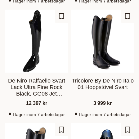
I lager inom 7 arbetsdagar
I lager inom 7 arbetsdagar
Lisää suosikiksi
Lisää
De Niro Raffaello Svart
Tricolore By De Niro Italo
Lack Ultra Fine Rock
01 Hoppstövel Svart
Black, GG08 Jet
Hematite
12 397
kr
3 999
kr
I lager inom 7 arbetsdagar
I lager inom 7 arbetsdagar
Lisää suosikiksi
Lisää