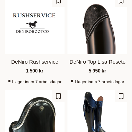
Lisää suosikiksi
Lisää
DeNiro Rushservice
DeNiro Top Lisa Roseto
1 500
kr
5 950
kr
I lager inom 7 arbetsdagar
I lager inom 7 arbetsdagar
Lisää suosikiksi
Lisää