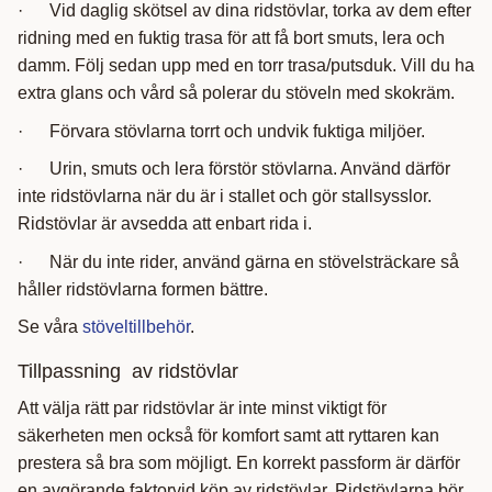
· Vid daglig skötsel av dina ridstövlar, torka av dem efter
ridning med en fuktig trasa för att få bort smuts, lera och
damm. Följ sedan upp med en torr trasa/putsduk. Vill du ha
extra glans och vård så polerar du stöveln med skokräm.
· Förvara stövlarna torrt och undvik fuktiga miljöer.
· Urin, smuts och lera förstör stövlarna. Använd därför
inte ridstövlarna när du är i stallet och gör stallsysslor.
Ridstövlar är avsedda att enbart rida i.
· När du inte rider, använd gärna en stövelsträckare så
håller ridstövlarna formen bättre.
Se våra
stöveltillbehör
.
Tillpassning av ridstövlar
Att välja rätt par ridstövlar är inte minst viktigt för
säkerheten men också för komfort samt att ryttaren kan
prestera så bra som möjligt. En korrekt passform är därför
en avgörande faktorvid köp av ridstövlar. Ridstövlarna bör