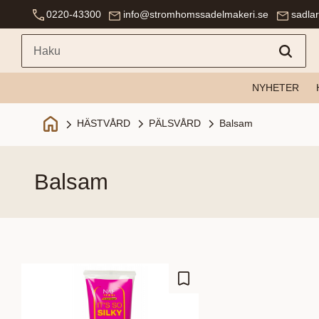
0220-43300
info@stromhomssadelmakeri.se
sadla
NYHETER
PÄLSVÅRD
Balsam
HÄSTVÅRD
balsam
Lisää suosikiksi