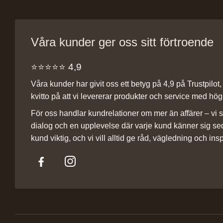
Våra kunder ger oss sitt förtroende
⭐️⭐️⭐️⭐️⭐️ 4,9
Våra kunder har givit oss ett betyg på 4,9 på Trustpilot, v
kvitto på att vi levererar produkter och service med hög 
För oss handlar kundrelationer om mer än affärer – vi st
dialog och en upplevelse där varje kund känner sig se
kund viktig, och vi vill alltid ge råd, vägledning och insp