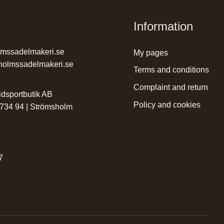
Information
lmssadelmakeri.se
my pages
holmssadelmakeri.se
terms and conditions
complaint and return
dsportbutik AB
policy and cookies
 734 94 | Strömsholm
r
7