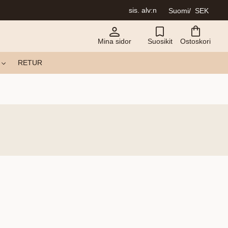
sis. alv:n
Suomi
SEK
Mina sidor
Suosikit
Ostoskori
RETUR