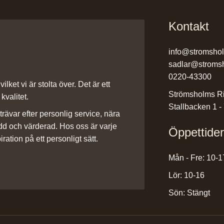
Kontakt
info@stromsho
sadlar@stroms
0220-43300
ilket vi är stolta över. Det är ett
Strömsholms Ri
kvalitet.
Stallbacken 1 -
rävar efter personlig service, nära
dd och värderad. Hos oss är varje
Öppettide
iration på ett personligt sätt.
Mån - Fre: 10-1
Lör: 10-16
Sön: Stängt