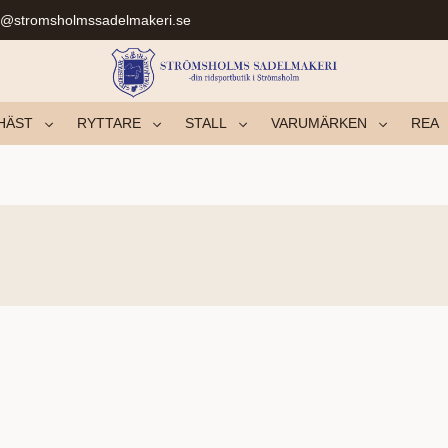
r@stromsholmssadelmakeri.se
HÄST
RYTTARE
STALL
VARUMÄRKEN
REA