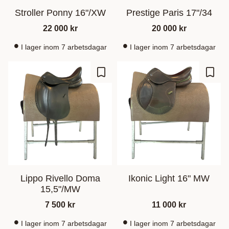
Stroller Ponny 16"/XW
Prestige Paris 17"/34
22 000
kr
20 000
kr
I lager inom 7 arbetsdagar
I lager inom 7 arbetsdagar
Lisää suosikiksi
Lisää
Lippo Rivello Doma
Ikonic Light 16" MW
15,5"/MW
7 500
kr
11 000
kr
I lager inom 7 arbetsdagar
I lager inom 7 arbetsdagar