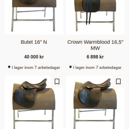
Butet 16" N
Crown Warmblood 16,5"
MW
40 000
kr
6 898
kr
I lager inom 7 arbetsdagar
I lager inom 7 arbetsdagar
Lisää suosikiksi
Lisää