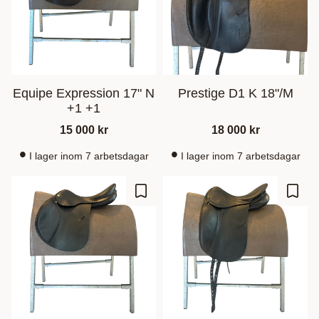
Equipe Expression 17" N
Prestige D1 K 18"/M
+1 +1
15 000
kr
18 000
kr
I lager inom 7 arbetsdagar
I lager inom 7 arbetsdagar
Lisää suosikiksi
Lisää