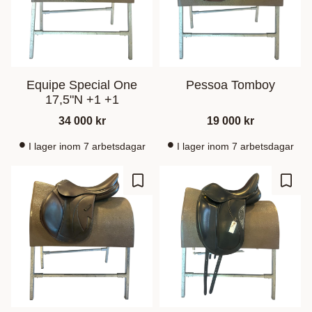
Equipe Special One
Pessoa Tomboy
17,5"N +1 +1
34 000
kr
19 000
kr
I lager inom 7 arbetsdagar
I lager inom 7 arbetsdagar
Lisää suosikiksi
Lisää