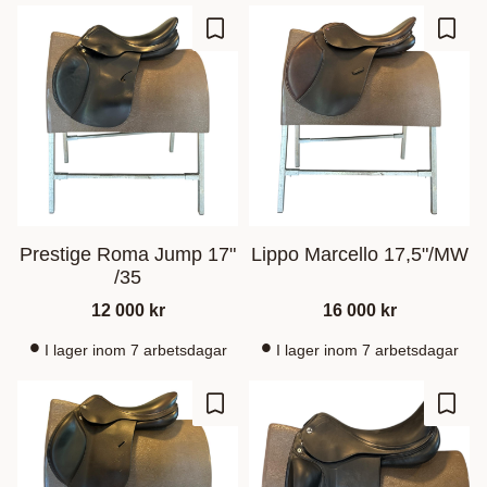
Lisää suosikiksi
Lisää
Prestige Roma Jump 17"
Lippo Marcello 17,5"/MW
/35
12 000
kr
16 000
kr
I lager inom 7 arbetsdagar
I lager inom 7 arbetsdagar
Lisää suosikiksi
Lisää