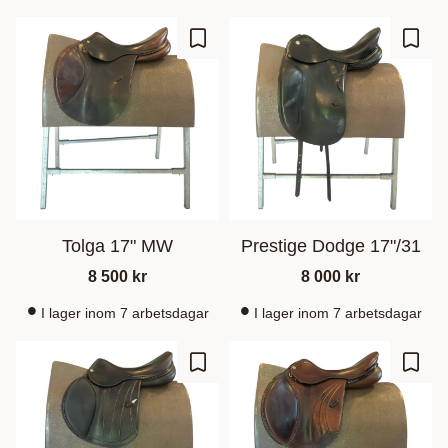
Lisää suosikiksi
Lisää
Tolga 17" MW
Prestige Dodge 17"/31
8 500
kr
8 000
kr
I lager inom 7 arbetsdagar
I lager inom 7 arbetsdagar
Lisää suosikiksi
Lisää