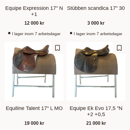
Equipe Expression 17" N
Stübben scandica 17" 30
+1
12 000
kr
3 000
kr
I lager inom 7 arbetsdagar
I lager inom 7 arbetsdagar
Lisää suosikiksi
Lisää
Equiline Talent 17" L MO
Equipe Ek Evo 17,5 "N
+2 +0,5
19 000
kr
21 000
kr