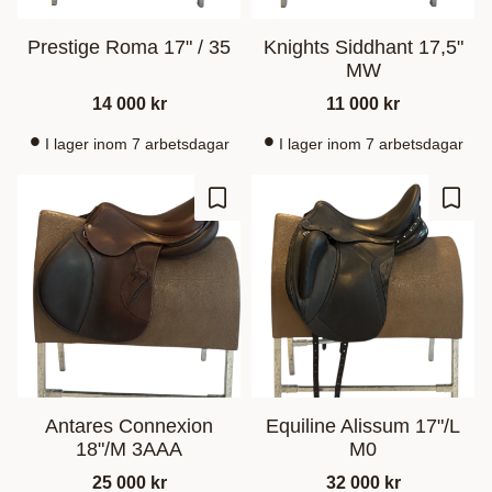
Prestige Roma 17" / 35
Knights Siddhant 17,5"
MW
14 000
kr
11 000
kr
I lager inom 7 arbetsdagar
I lager inom 7 arbetsdagar
Lisää suosikiksi
Lisää
Antares Connexion
Equiline Alissum 17"/L
18"/M 3AAA
M0
25 000
kr
32 000
kr