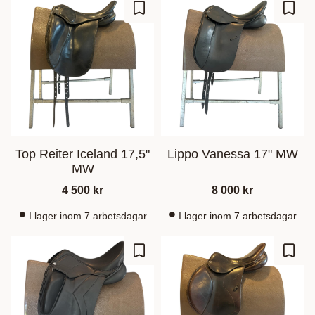
Lisää suosikiksi
Lisää
Top Reiter Iceland 17,5"
Lippo Vanessa 17" MW
MW
4 500
kr
8 000
kr
I lager inom 7 arbetsdagar
I lager inom 7 arbetsdagar
Lisää suosikiksi
Lisää