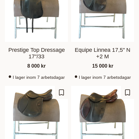
Prestige Top Dressage
Equipe Linnea 17,5" N
17"/33
+2 M
8 000
kr
15 000
kr
I lager inom 7 arbetsdagar
I lager inom 7 arbetsdagar
Lisää suosikiksi
Lisää