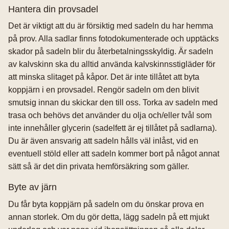
Hantera din provsadel
Det är viktigt att du är försiktig med sadeln du har hemma
på prov. Alla sadlar finns fotodokumenterade och upptäcks
skador på sadeln blir du återbetalningsskyldig. Är sadeln
av kalvskinn ska du alltid använda kalvskinnsstigläder för
att minska slitaget på kåpor. Det är inte tillåtet att byta
koppjärn i en provsadel. Rengör sadeln om den blivit
smutsig innan du skickar den till oss. Torka av sadeln med
trasa och behövs det använder du olja och/eller tvål som
inte innehåller glycerin (sadelfett är ej tillåtet på sadlarna).
Du är även ansvarig att sadeln hålls väl inlåst, vid en
eventuell stöld eller att sadeln kommer bort på något annat
sätt så är det din privata hemförsäkring som gäller.
Byte av järn
Du får byta koppjärn på sadeln om du önskar prova en
annan storlek. Om du gör detta, lägg sadeln på ett mjukt