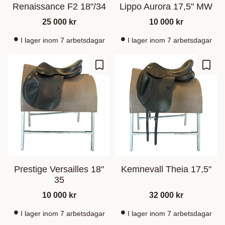
Renaissance F2 18"/34
Lippo Aurora 17,5" MW
25 000
kr
10 000
kr
I lager inom 7 arbetsdagar
I lager inom 7 arbetsdagar
Lisää suosikiksi
Lisää
Prestige Versailles 18"
Kemnevall Theia 17,5"
35
10 000
kr
32 000
kr
I lager inom 7 arbetsdagar
I lager inom 7 arbetsdagar