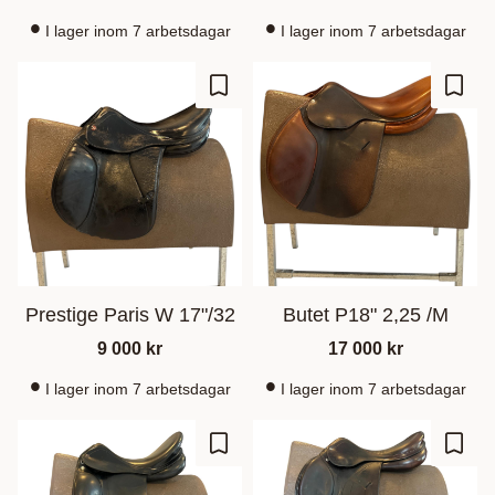
I lager inom 7 arbetsdagar
I lager inom 7 arbetsdagar
Lisää suosikiksi
Lisää
Prestige Paris W 17"/32
Butet P18" 2,25 /M
9 000
kr
17 000
kr
I lager inom 7 arbetsdagar
I lager inom 7 arbetsdagar
Lisää suosikiksi
Lisää