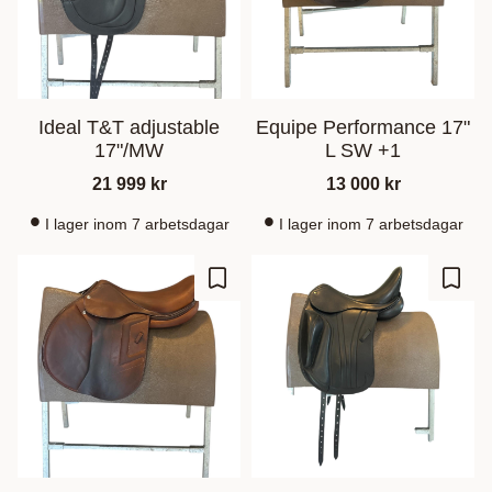
Ideal T&T adjustable
Equipe Performance 17"
17"/MW
L SW +1
21 999
kr
13 000
kr
I lager inom 7 arbetsdagar
I lager inom 7 arbetsdagar
Lisää suosikiksi
Lisää