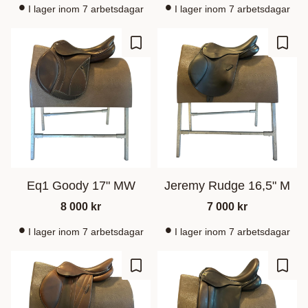
I lager inom 7 arbetsdagar
I lager inom 7 arbetsdagar
Lisää suosikiksi
Lisää
Eq1 Goody 17" MW
Jeremy Rudge 16,5" M
8 000
kr
7 000
kr
I lager inom 7 arbetsdagar
I lager inom 7 arbetsdagar
Lisää suosikiksi
Lisää