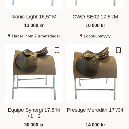
Ikonic Light 16,5" M
CWD SE02 17,5"/M
13 000
kr
10 000
kr
I lager inom 7 arbetsdagar
Loppuunmyyty
Lisää suosikiksi
Lisää
Equipe Synergi 17,5"N
Prestige Meredith 17”/34
+1 +2
30 000
kr
14 000
kr