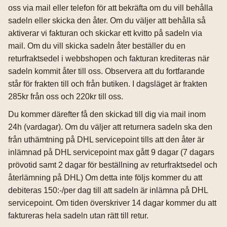
oss via mail eller telefon för att bekräfta om du vill behålla
sadeln eller skicka den åter. Om du väljer att behålla så
aktiverar vi fakturan och skickar ett kvitto på sadeln via
mail. Om du vill skicka sadeln åter beställer du en
returfraktsedel i webbshopen och fakturan krediteras när
sadeln kommit åter till oss. Observera att du fortfarande
står för frakten till och från butiken. I dagsläget är frakten
285kr från oss och 220kr till oss.
Du kommer därefter få den skickad till dig via mail inom
24h (vardagar). Om du väljer att returnera sadeln ska den
från uthämtning på DHL servicepoint tills att den åter är
inlämnad på DHL servicepoint max gått 9 dagar (7 dagars
prövotid samt 2 dagar för beställning av returfraktsedel och
återlämning på DHL) Om detta inte följs kommer du att
debiteras 150:-/per dag till att sadeln är inlämna på DHL
servicepoint. Om tiden överskriver 14 dagar kommer du att
faktureras hela sadeln utan rätt till retur.