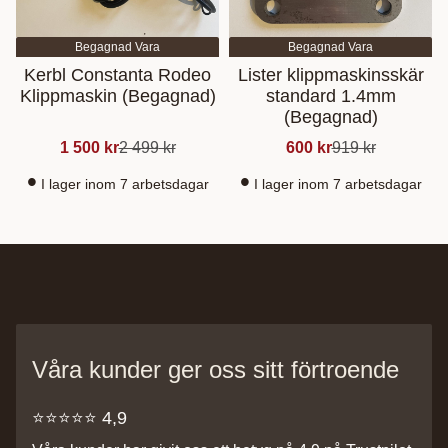
Begagnad Vara
Begagnad Vara
Kerbl Constanta Rodeo
Lister klippmaskinsskär
Klippmaskin (Begagnad)
standard 1.4mm
(Begagnad)
1 500
kr
2 499
kr
600
kr
919
kr
I lager inom 7 arbetsdagar
I lager inom 7 arbetsdagar
Våra kunder ger oss sitt förtroende
⭐️⭐️⭐️⭐️⭐️ 4,9