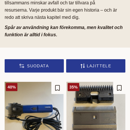
tillsammans minskar avfall och tar tillvara på
resurserna. Varje produkt bär sin egen historia – och är
redo att skriva nästa kapitel med dig.
Spår av användning kan förekomma, men kvalitet och
funktion är alltid i fokus.
SUODATA
LAJITTELE
40
%
35
%
Lisää suosikiksi
Lisää