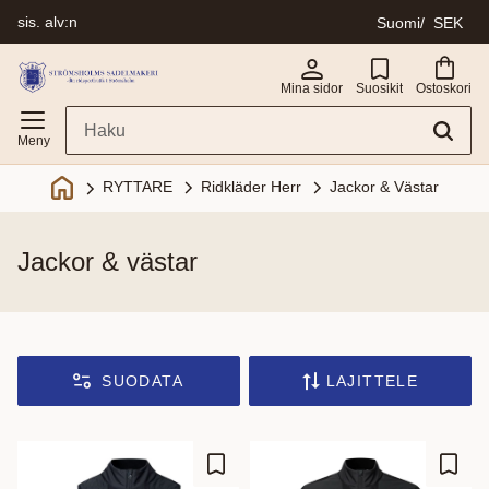
sis. alv:n
Suomi
SEK
Valikko
Mina sidor
Suosikit
Ostoskori
Ridkläder Herr
Jackor & Västar
RYTTARE
jackor & västar
SUODATA
LAJITTELE
Lisää suosikiksi
Lisää