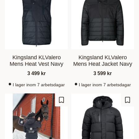
Kingsland KLValero
Kingsland KLValero
Mens Heat Vest Navy
Mens Heat Jacket Navy
3 499
kr
3 599
kr
I lager inom 7 arbetsdagar
I lager inom 7 arbetsdagar
Lisää suosikiksi
Lisää