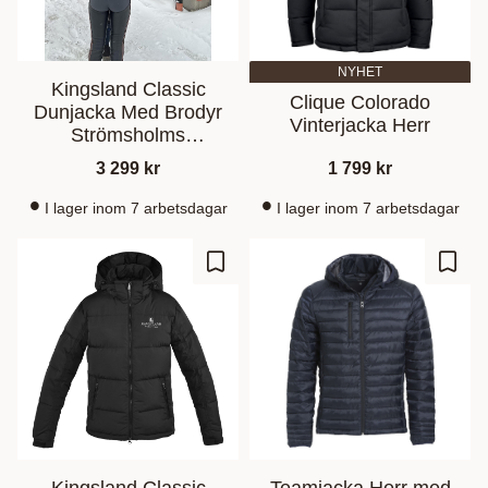
NYHET
Kingsland Classic
Clique Colorado
Dunjacka Med Brodyr
Vinterjacka Herr
Strömsholms
Sadelmakeri
3 299
kr
1 799
kr
I lager inom 7 arbetsdagar
I lager inom 7 arbetsdagar
Lisää suosikiksi
Lisää