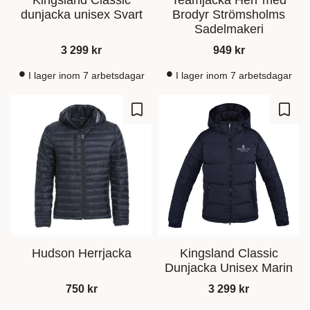
Kingsland Classic
Teamjacka Herr med
dunjacka unisex Svart
Brodyr Strömsholms
Sadelmakeri
3 299
kr
949
kr
I lager inom 7 arbetsdagar
I lager inom 7 arbetsdagar
Lisää suosikiksi
Lisää
Hudson Herrjacka
Kingsland Classic
Dunjacka Unisex Marin
750
kr
3 299
kr