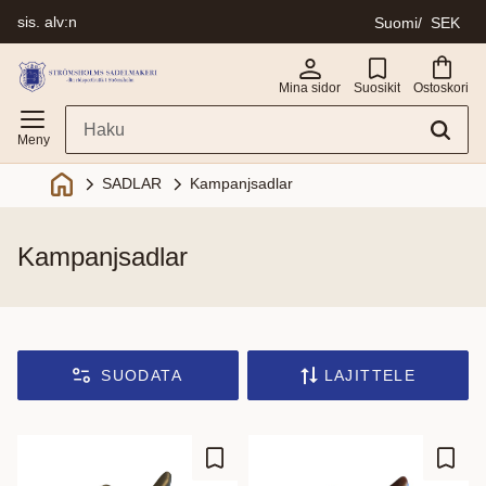
sis. alv:n
Suomi
SEK
Valikko
Mina sidor
Suosikit
Ostoskori
SADLAR
Kampanjsadlar
kampanjsadlar
SUODATA
LAJITTELE
Lisää suosikiksi
Lisää