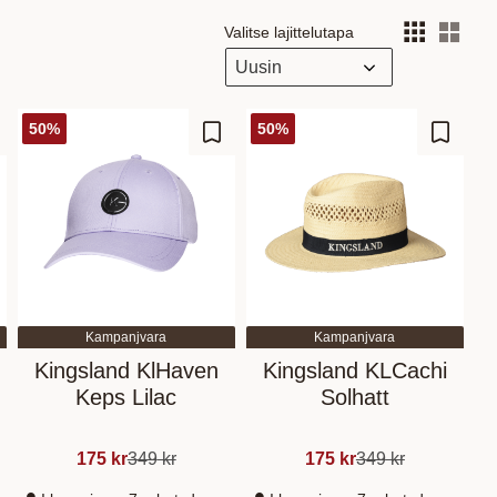
Valitse lajittelutapa
Vali
50
%
50
%
sää suosikiksi
Lisää suosikiksi
Lisää s
Kampanjvara
Kampanjvara
Kingsland KlHaven
Kingsland KLCachi
Keps Lilac
Solhatt
175
kr
349
kr
175
kr
349
kr