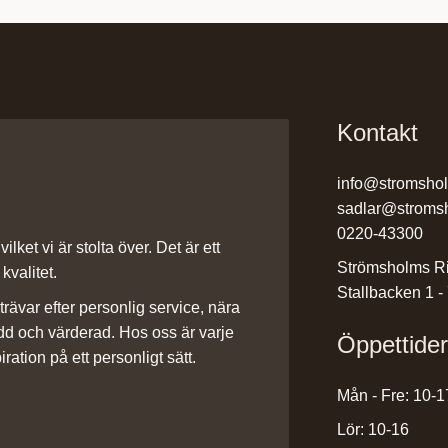
Kontakt
info@stromsho
sadlar@stroms
0220-43300
ilket vi är stolta över. Det är ett
Strömsholms Ri
kvalitet.
Stallbacken 1 -
rävar efter personlig service, nära
dd och värderad. Hos oss är varje
Öppettide
iration på ett personligt sätt.
Mån - Fre: 10-1
Lör: 10-16