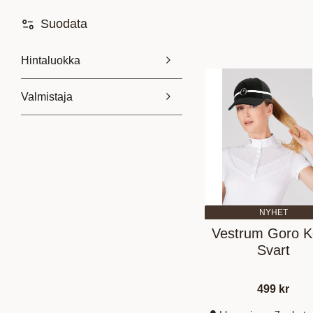
Suodata
Hintaluokka
Valmistaja
175
499
Cavallo
2
Dyon
1
Kentucky
1
Kingsland
4
Näytä enemmän
NYHET
Vestrum Goro 
Svart
499
kr