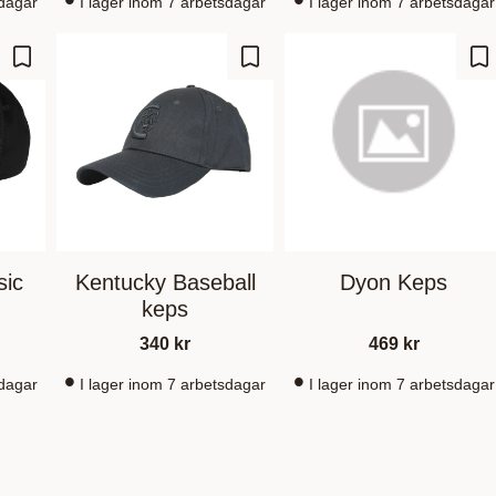
sdagar
I lager inom 7 arbetsdagar
I lager inom 7 arbetsdagar
Lisää suosikiksi
Lisää suosikiksi
Li
sic
Kentucky Baseball
Dyon Keps
keps
340
kr
469
kr
sdagar
I lager inom 7 arbetsdagar
I lager inom 7 arbetsdagar