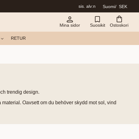
sis. alv:n
Suomi
SEK
Mina sidor
Suosikit
Ostoskori
RETUR
och trendig design.
rka material. Oavsett om du behöver skydd mot sol, vind