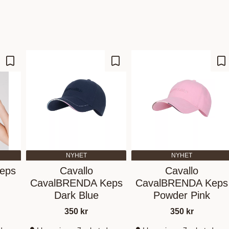
Lisää suosikiksi
Lisää suosikiksi
Li
NYHET
NYHET
Keps
Cavallo
Cavallo
CavalBRENDA Keps
CavalBRENDA Keps
Dark Blue
Powder Pink
350
kr
350
kr