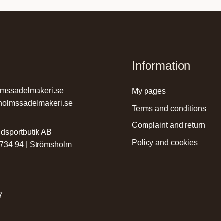
Information
lmssadelmakeri.se
my pages
holmssadelmakeri.se
terms and conditions
complaint and return
dsportbutik AB
policy and cookies
 734 94 | Strömsholm
r
7