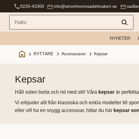
0220-43300
info@stromhomssadelmakeri.se
sadla
NYHETER
Accessoarer
Kepsar
RYTTARE
kepsar
Håll solen borta och rid med stil! Våra
kepsar
är perfekta
Vi erbjuder allt från klassiska och enkla modeller till s
eller vill ha en snygg accessoar, hittar du här
kepsar som 