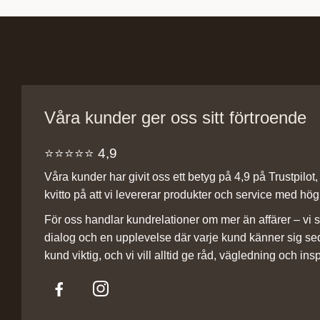
Våra kunder ger oss sitt förtroende
⭐️⭐️⭐️⭐️⭐️ 4,9
Våra kunder har givit oss ett betyg på 4,9 på Trustpilot, v
kvitto på att vi levererar produkter och service med hög 
För oss handlar kundrelationer om mer än affärer – vi st
dialog och en upplevelse där varje kund känner sig se
kund viktig, och vi vill alltid ge råd, vägledning och insp