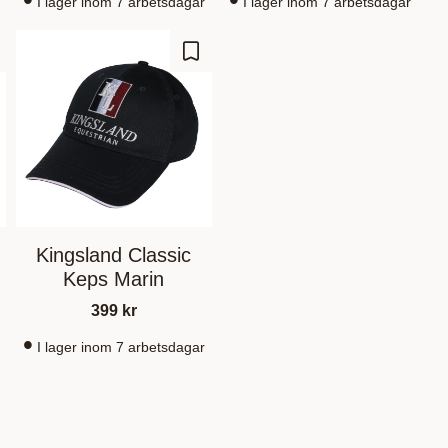
I lager inom 7 arbetsdagar
I lager inom 7 arbetsdagar
sää suosikiksi
Lisää suosikiksi
Kingsland Classic
Keps Marin
399
kr
I lager inom 7 arbetsdagar