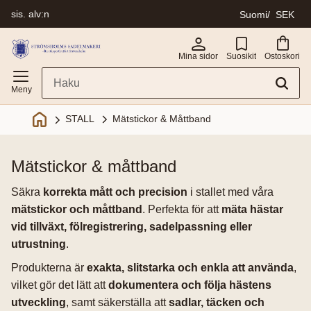
sis. alv:n
Suomi
SEK
Valikko
Mina sidor
Suosikit
Ostoskori
Mätstickor & Måttband
STALL
mätstickor & måttband
Säkra
korrekta mått och precision
i stallet med våra
mätstickor och måttband
. Perfekta för att
mäta hästar
vid tillväxt, fölregistrering, sadelpassning eller
utrustning
.
Produkterna är
exakta, slitstarka och enkla att använda
,
vilket gör det lätt att
dokumentera och följa hästens
utveckling
, samt säkerställa att
sadlar, täcken och