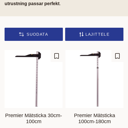
utrustning passar perfekt
.
SUODATA
LAJITTELE
Lisää suosikiksi
Lisää
Premier Mätsticka 30cm-
Premier Mätsticka
100cm
100cm-180cm