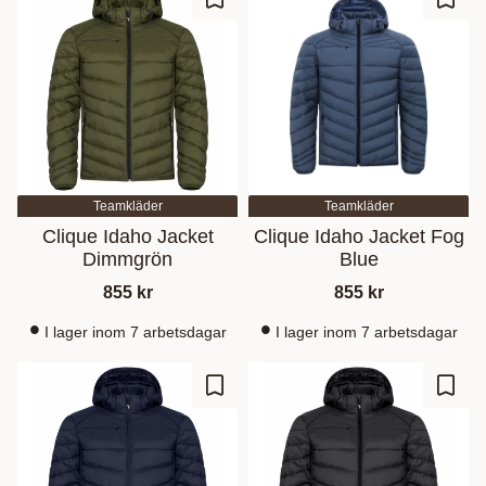
Lisää suosikiksi
Lisää
Teamkläder
Teamkläder
Clique Idaho Jacket
Clique Idaho Jacket Fog
Dimmgrön
Blue
855
kr
855
kr
I lager inom 7 arbetsdagar
I lager inom 7 arbetsdagar
Lisää suosikiksi
Lisää