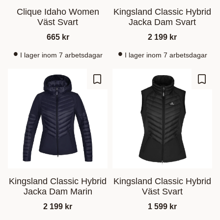
Clique Idaho Women
Kingsland Classic Hybrid
Väst Svart
Jacka Dam Svart
665
kr
2 199
kr
I lager inom 7 arbetsdagar
I lager inom 7 arbetsdagar
Lisää suosikiksi
Lisää
Kingsland Classic Hybrid
Kingsland Classic Hybrid
Jacka Dam Marin
Väst Svart
2 199
kr
1 599
kr