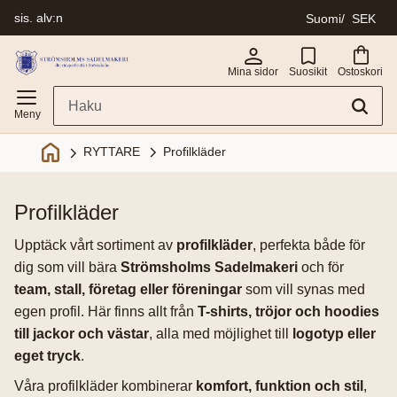
sis. alv:n
Suomi
SEK
Valikko
Mina sidor
Suosikit
Ostoskori
Profilkläder
RYTTARE
profilkläder
Upptäck vårt sortiment av
profilkläder
, perfekta både för
dig som vill bära
Strömsholms Sadelmakeri
och för
team, stall, företag eller föreningar
som vill synas med
egen profil. Här finns allt från
T-shirts, tröjor och hoodies
till jackor och västar
, alla med möjlighet till
logotyp eller
eget tryck
.
Våra profilkläder kombinerar
komfort, funktion och stil
,