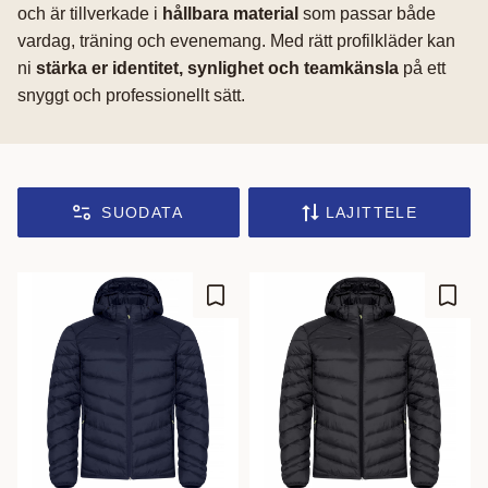
och är tillverkade i
hållbara material
som passar både
vardag, träning och evenemang. Med rätt profilkläder kan
ni
stärka er identitet, synlighet och teamkänsla
på ett
snyggt och professionellt sätt.
SUODATA
LAJITTELE
Lisää suosikiksi
Lisää