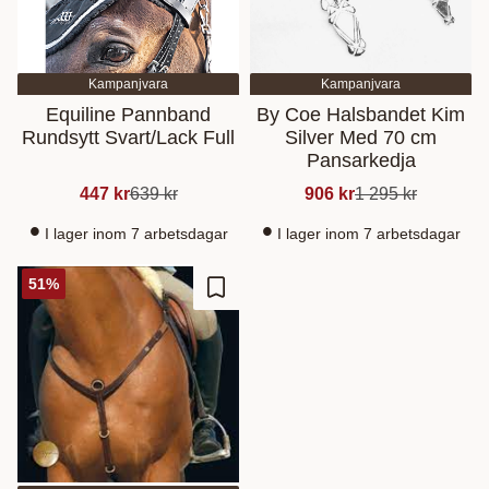
Kampanjvara
Kampanjvara
Equiline Pannband
By Coe Halsbandet Kim
Rundsytt Svart/Lack Full
Silver Med 70 cm
Pansarkedja
447
kr
639
kr
906
kr
1 295
kr
I lager inom 7 arbetsdagar
I lager inom 7 arbetsdagar
51
%
Lisää suosikiksi