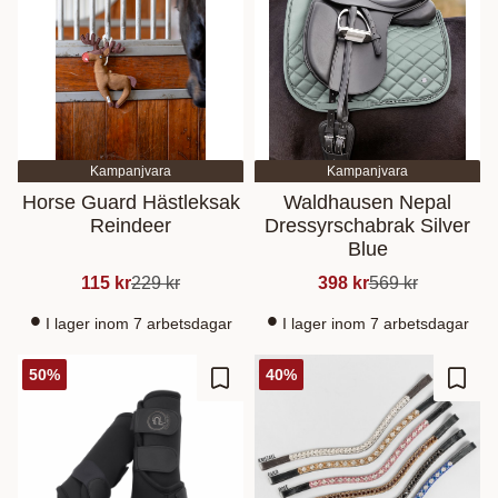
Kampanjvara
Kampanjvara
Horse Guard Hästleksak
Waldhausen Nepal
Reindeer
Dressyrschabrak Silver
Blue
115
kr
229
kr
398
kr
569
kr
I lager inom 7 arbetsdagar
I lager inom 7 arbetsdagar
50
%
40
%
Lisää suosikiksi
Lisää