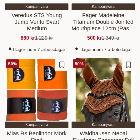
Kampanjvara
Kampanjvara
Veredus STS Young
Fager Madeleine
Jump Vento Svart
Titanium Double Jointed
Medium
Mouthpiece 12cm (Passa
till Fager Otto)
860
kr
1 229
kr
500
kr
1 349
kr
I lager inom 7 arbetsdagar
I lager inom 7 arbetsdagar
50
%
50
%
Lisää suosikiksi
Lisää
Kampanjvara
Kampanjvara
Mias Rs Benlindor Mörk
Waldhausen Nepal
Rost
Flughuva Cinnamon Full