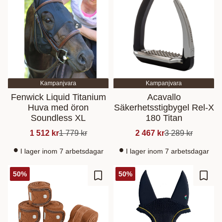
Kampanjvara
Kampanjvara
Fenwick Liquid Titanium
Acavallo
Huva med öron
Säkerhetsstigbygel Rel-X
Soundless XL
180 Titan
1 512
kr
1 779
kr
2 467
kr
3 289
kr
I lager inom 7 arbetsdagar
I lager inom 7 arbetsdagar
50
%
50
%
Lisää suosikiksi
Lisää