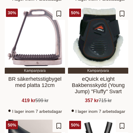
30
%
50
%
Lisää suosikiksi
Lisää
Kampanjvara
Kampanjvara
BR säkerhetsstigbygel
eQuick eLight
med platta 12cm
Bakbensskydd (Young
Jump) "Fluffy" Svart
419
kr
599
kr
357
kr
715
kr
I lager inom 7 arbetsdagar
I lager inom 7 arbetsdagar
50
%
50
%
Lisää suosikiksi
Lisää