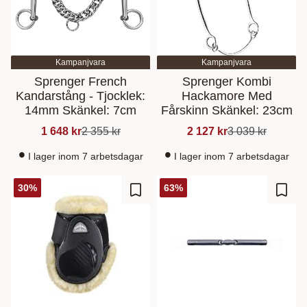
Kampanjvara
Kampanjvara
Sprenger French
Sprenger Kombi
Kandarstång - Tjocklek:
Hackamore Med
14mm Skänkel: 7cm
Fårskinn Skänkel: 23cm
1 648
kr
2 355
kr
2 127
kr
3 039
kr
I lager inom 7 arbetsdagar
I lager inom 7 arbetsdagar
30
%
63
%
Lisää suosikiksi
Lisää