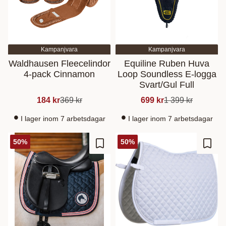
Kampanjvara
Kampanjvara
Waldhausen Fleecelindor
Equiline Ruben Huva
4-pack Cinnamon
Loop Soundless E-logga
Svart/Gul Full
184
kr
369
kr
699
kr
1 399
kr
I lager inom 7 arbetsdagar
I lager inom 7 arbetsdagar
50
%
50
%
Lisää suosikiksi
Lisää