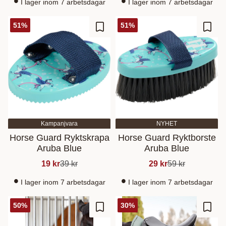
I lager inom 7 arbetsdagar
I lager inom 7 arbetsdagar
51
%
51
%
Lisää suosikiksi
Lisää
Kampanjvara
NYHET
Horse Guard Ryktskrapa
Horse Guard Ryktborste
Aruba Blue
Aruba Blue
19
kr
39
kr
29
kr
59
kr
I lager inom 7 arbetsdagar
I lager inom 7 arbetsdagar
50
%
30
%
Lisää suosikiksi
Lisää