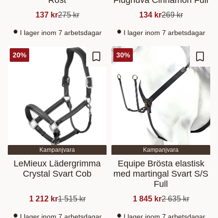
137
kr
275
kr
134
kr
269
kr
I lager inom 7 arbetsdagar
I lager inom 7 arbetsdagar
20
%
30
%
Lisää suosikiksi
Lisää
Kampanjvara
Kampanjvara
LeMieux Lädergrimma
Equipe Brösta elastisk
Crystal Svart Cob
med martingal Svart S/S
Full
1 212
kr
1 515
kr
1 845
kr
2 635
kr
I lager inom 7 arbetsdagar
I lager inom 7 arbetsdagar