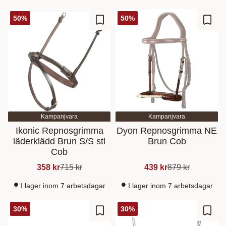
50
%
50
%
Lisää suosikiksi
Lisää
Kampanjvara
Kampanjvara
Ikonic Repnosgrimma
Dyon Repnosgrimma NE
läderklädd Brun S/S stl
Brun Cob
Cob
358
kr
715
kr
439
kr
879
kr
I lager inom 7 arbetsdagar
I lager inom 7 arbetsdagar
30
%
30
%
Lisää suosikiksi
Lisää