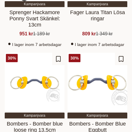
Kampanjvara
Kampanjvara
Sprenger Hackamore
Fager Laura Titan Lösa
Ponny Svart Skänkel:
ringar
13cm
951
kr
1 189
kr
809
kr
1 349
kr
I lager inom 7 arbetsdagar
I lager inom 7 arbetsdagar
30
%
30
%
Lisää suosikiksi
Lisää
Kampanjvara
Kampanjvara
Bombers - Bomber blue
Bombers - Bomber Blue
loose ring 13,5cm
Eggbutt