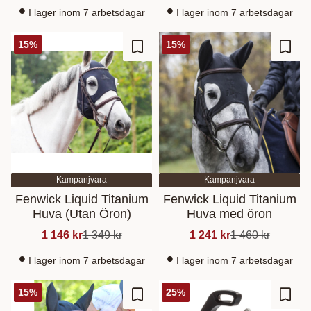
I lager inom 7 arbetsdagar
I lager inom 7 arbetsdagar
15
%
15
%
Lisää suosikiksi
Lisää
Kampanjvara
Kampanjvara
Fenwick Liquid Titanium
Fenwick Liquid Titanium
Huva (Utan Öron)
Huva med öron
1 146
kr
1 349
kr
1 241
kr
1 460
kr
I lager inom 7 arbetsdagar
I lager inom 7 arbetsdagar
15
%
25
%
Lisää suosikiksi
Lisää