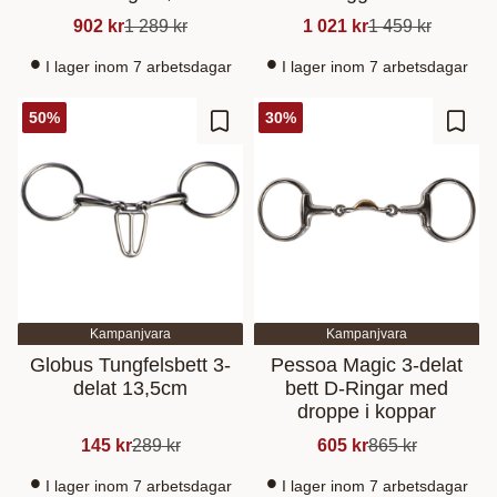
902
kr
1 289
kr
1 021
kr
1 459
kr
I lager inom 7 arbetsdagar
I lager inom 7 arbetsdagar
50
%
30
%
Lisää suosikiksi
Lisää
Kampanjvara
Kampanjvara
Globus Tungfelsbett 3-
Pessoa Magic 3-delat
delat 13,5cm
bett D-Ringar med
droppe i koppar
145
kr
289
kr
605
kr
865
kr
I lager inom 7 arbetsdagar
I lager inom 7 arbetsdagar