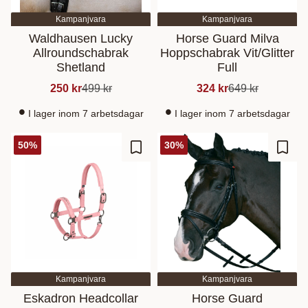
Kampanjvara
Kampanjvara
Waldhausen Lucky
Horse Guard Milva
Allroundschabrak
Hoppschabrak Vit/Glitter
Shetland
Full
250
kr
499
kr
324
kr
649
kr
I lager inom 7 arbetsdagar
I lager inom 7 arbetsdagar
50
%
30
%
Lisää suosikiksi
Lisää
Kampanjvara
Kampanjvara
Eskadron Headcollar
Horse Guard