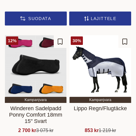
SUODATA
LAJITTELE
12
%
30
%
Lisää suosikiksi
Lisää
Kampanjvara
Kampanjvara
Winderen Sadelpadd
Lippo Regn/Flugtäcke
Ponny Comfort 18mm
15" Svart
2 700
kr
3 075
kr
853
kr
1 219
kr