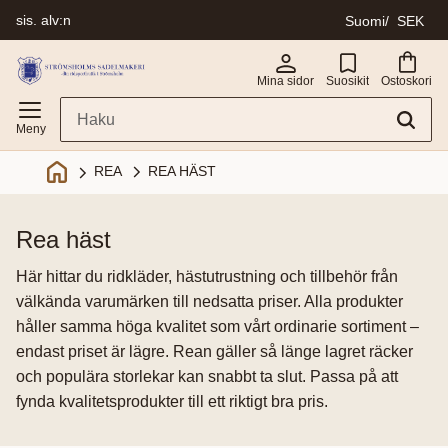
sis. alv:n
Suomi
SEK
Valikko
Mina sidor
Suosikit
Ostoskori
REA HÄST
REA
rea häst
Här hittar du ridkläder, hästutrustning och tillbehör från
välkända varumärken till nedsatta priser. Alla produkter
håller samma höga kvalitet som vårt ordinarie sortiment –
endast priset är lägre. Rean gäller så länge lagret räcker
och populära storlekar kan snabbt ta slut. Passa på att
fynda kvalitetsprodukter till ett riktigt bra pris.