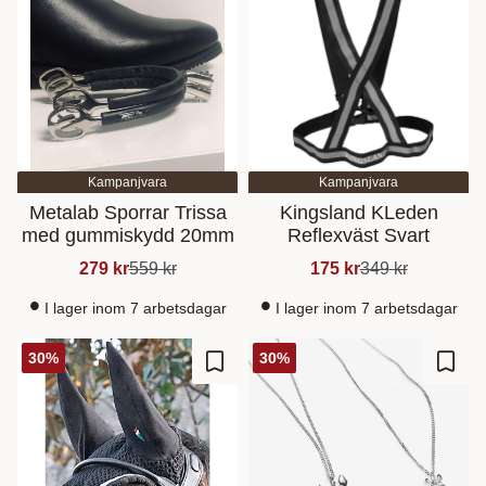
Kampanjvara
Kampanjvara
Metalab Sporrar Trissa
Kingsland KLeden
med gummiskydd 20mm
Reflexväst Svart
279
kr
559
kr
175
kr
349
kr
I lager inom 7 arbetsdagar
I lager inom 7 arbetsdagar
30
%
30
%
Lisää suosikiksi
Lisää