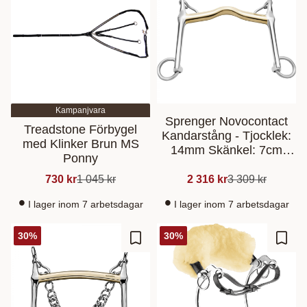
Kampanjvara
Sprenger Novocontact
Treadstone Förbygel
Kandarstång - Tjocklek:
med Klinker Brun MS
14mm Skänkel: 7cm
Ponny
12,5cm
730
kr
1 045
kr
2 316
kr
3 309
kr
I lager inom 7 arbetsdagar
I lager inom 7 arbetsdagar
30
%
30
%
Lisää suosikiksi
Lisää