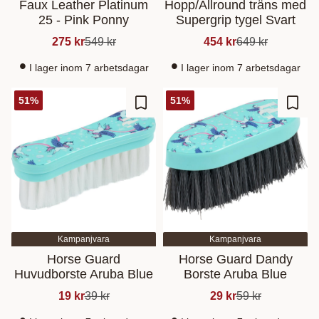
Faux Leather Platinum
Hopp/Allround träns med
25 - Pink Ponny
Supergrip tygel Svart
275
kr
549
kr
454
kr
649
kr
I lager inom 7 arbetsdagar
I lager inom 7 arbetsdagar
51
%
51
%
Lisää suosikiksi
Lisää
Kampanjvara
Kampanjvara
Horse Guard
Horse Guard Dandy
Huvudborste Aruba Blue
Borste Aruba Blue
19
kr
39
kr
29
kr
59
kr