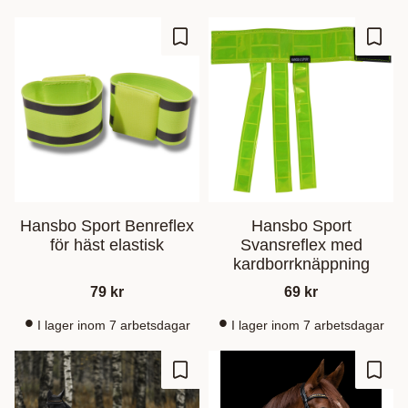
Lisää suosikiksi
Lisää
Hansbo Sport Benreflex
Hansbo Sport
för häst elastisk
Svansreflex med
kardborrknäppning
79
kr
69
kr
I lager inom 7 arbetsdagar
I lager inom 7 arbetsdagar
Lisää suosikiksi
Lisää