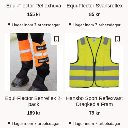
Equi-Flector Reflexhuva
Equi-Flector Svansreflex
155
kr
85
kr
I lager inom 7 arbetsdagar
I lager inom 7 arbetsdagar
Lisää suosikiksi
Lisää
Equi-Flector Benreflex 2-
Hansbo Sport Reflexväst
pack
Dragkedja Fram
189
kr
79
kr
I lager inom 7 arbetsdagar
I lager inom 7 arbetsdagar