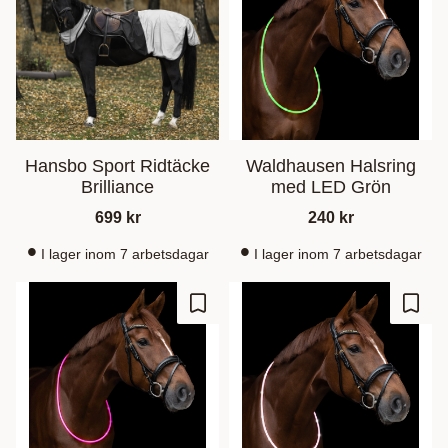
Hansbo Sport Ridtäcke
Waldhausen Halsring
Brilliance
med LED Grön
699
kr
240
kr
I lager inom 7 arbetsdagar
I lager inom 7 arbetsdagar
Lisää suosikiksi
Lisää