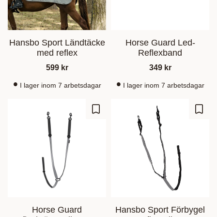
Hansbo Sport Ländtäcke
Horse Guard Led-
med reflex
Reflexband
599
kr
349
kr
I lager inom 7 arbetsdagar
I lager inom 7 arbetsdagar
Lisää suosikiksi
Lisää
Horse Guard
Hansbo Sport Förbygel