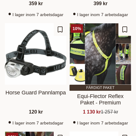
359
kr
399
kr
I lager inom 7 arbetsdagar
I lager inom 7 arbetsdagar
10
%
Lisää suosikiksi
Lisää
FÄRDIGT PAKET
Horse Guard Pannlampa
Equi-Flector Reflex
Paket - Premium
120
kr
1 130
kr
1 257
kr
I lager inom 7 arbetsdagar
I lager inom 7 arbetsdagar