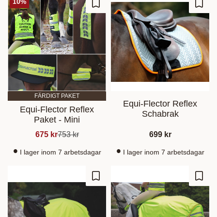
10
%
Lisää suosikiksi
Lisää
FÄRDIGT PAKET
Equi-Flector Reflex
Equi-Flector Reflex
Schabrak
Paket - Mini
675
kr
753
kr
699
kr
I lager inom 7 arbetsdagar
I lager inom 7 arbetsdagar
Lisää suosikiksi
Lisää