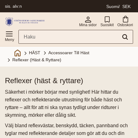
sis. alv:n
Suomi
SEK
Valikko
Mina sidor
Suosikit
Ostoskori
Accessoarer Till Häst
HÄST
Reflexer (Häst & Ryttare)
reflexer (häst & ryttare)
Säkerhet i mörker börjar med synlighet! Här hittar du
reflexer och reflekterande utrustning för både häst och
ryttare – allt för att ni ska synas tydligt under ridturer i
skymning, mörker eller dålig sikt.
Välj bland reflexvästar, benskydd, täcken, pannband och
tyglar med reflekterande detaljer som gör att du och din