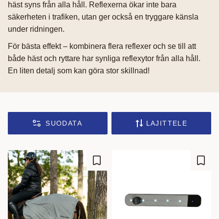
häst syns från alla håll. Reflexerna ökar inte bara
säkerheten i trafiken, utan ger också en tryggare känsla
under ridningen.
För bästa effekt – kombinera flera reflexer och se till att
både häst och ryttare har synliga reflexytor från alla håll.
En liten detalj som kan göra stor skillnad!
SUODATA
LAJITTELE
Lisää suosikiksi
Lisää