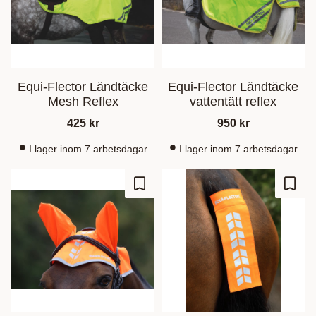
Equi-Flector Ländtäcke
Equi-Flector Ländtäcke
Mesh Reflex
vattentätt reflex
425
kr
950
kr
I lager inom 7 arbetsdagar
I lager inom 7 arbetsdagar
Lisää suosikiksi
Lisää