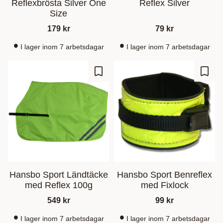
Reflexbrösta Silver One
Reflex Silver
Size
179
kr
79
kr
I lager inom 7 arbetsdagar
I lager inom 7 arbetsdagar
Lisää suosikiksi
Lisää
Hansbo Sport Ländtäcke
Hansbo Sport Benreflex
med Reflex 100g
med Fixlock
549
kr
99
kr
I lager inom 7 arbetsdagar
I lager inom 7 arbetsdagar