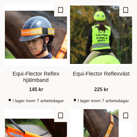
Lisää suosikiksi
Lisää
Equi-Flector Reflex
Equi-Flector Reflexväst
hjälmband
145
kr
225
kr
I lager inom 7 arbetsdagar
I lager inom 7 arbetsdagar
Lisää suosikiksi
Lisää