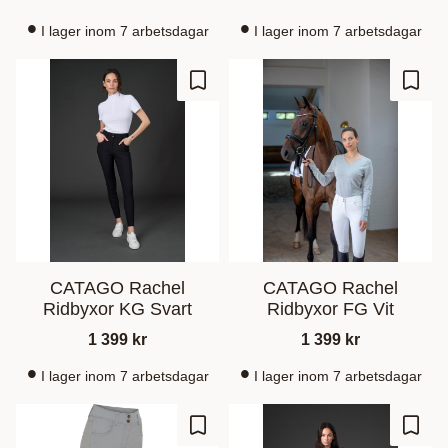
I lager inom 7 arbetsdagar
I lager inom 7 arbetsdagar
Lisää suosikiksi
Lisää
CATAGO Rachel
CATAGO Rachel
Ridbyxor KG Svart
Ridbyxor FG Vit
1 399
kr
1 399
kr
I lager inom 7 arbetsdagar
I lager inom 7 arbetsdagar
Lisää suosikiksi
Lisää