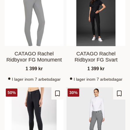
CATAGO Rachel
CATAGO Rachel
Ridbyxor FG Monument
Ridbyxor FG Svart
1 399
kr
1 399
kr
I lager inom 7 arbetsdagar
I lager inom 7 arbetsdagar
50
%
30
%
Lisää suosikiksi
Lisää