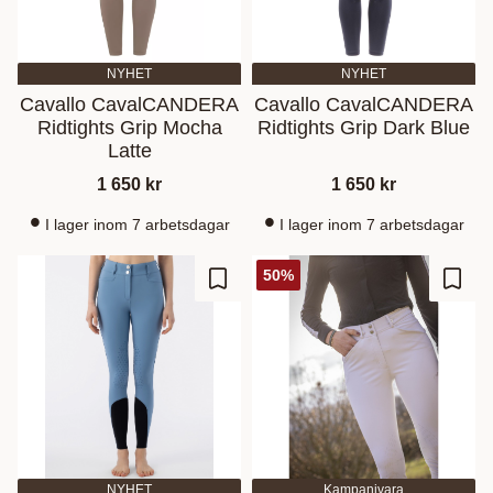
NYHET
NYHET
Cavallo CavalCANDERA
Cavallo CavalCANDERA
Ridtights Grip Mocha
Ridtights Grip Dark Blue
Latte
1 650
kr
1 650
kr
I lager inom 7 arbetsdagar
I lager inom 7 arbetsdagar
50
%
Lisää suosikiksi
Lisää
NYHET
Kampanjvara