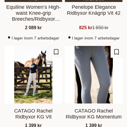
Equiline Women’s High-
Penelope Elegance
waist Knee-grip
Ridbyxor Knägrip Vit 42
Breeches/Ridbyxor
Provincial Blue
2 089
kr
825
kr
1 650
kr
I lager inom 7 arbetsdagar
I lager inom 7 arbetsdagar
Lisää suosikiksi
Lisää
CATAGO Rachel
CATAGO Rachel
Ridbyxor KG Vit
Ridbyxor KG Momentum
1 399
kr
1 399
kr