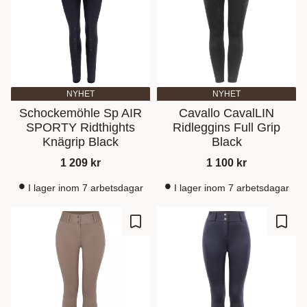
NYHET
NYHET
Schockemöhle Sp AIR
Cavallo CavalLIN
SPORTY Ridthights
Ridleggins Full Grip
Knägrip Black
Black
1 209
kr
1 100
kr
I lager inom 7 arbetsdagar
I lager inom 7 arbetsdagar
Lisää suosikiksi
Lisää