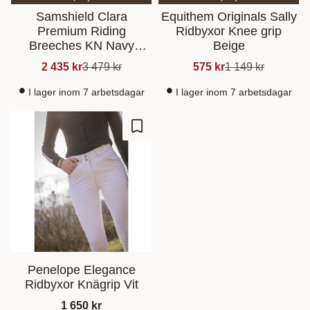
Samshield Clara
Equithem Originals Sally
Premium Riding
Ridbyxor Knee grip
Breeches KN Navy
Beige
FR42/EU44
2 435
kr
3 479
kr
575
kr
1 149
kr
I lager inom 7 arbetsdagar
I lager inom 7 arbetsdagar
Lisää suosikiksi
Penelope Elegance
Ridbyxor Knägrip Vit
1 650
kr