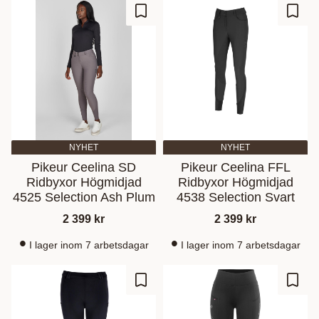
Lisää suosikiksi
Lisää
NYHET
NYHET
Pikeur Ceelina SD
Pikeur Ceelina FFL
Ridbyxor Högmidjad
Ridbyxor Högmidjad
4525 Selection Ash Plum
4538 Selection Svart
2 399
kr
2 399
kr
I lager inom 7 arbetsdagar
I lager inom 7 arbetsdagar
Lisää suosikiksi
Lisää