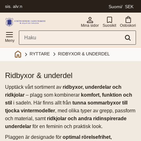
sis. alv:n
Suomi
SEK
Valikko
Mina sidor
Suosikit
Ostoskori
RIDBYXOR & UNDERDEL
RYTTARE
ridbyxor & underdel
Upptäck vårt sortiment av
ridbyxor, underdelar och
ridkjolar
– plagg som kombinerar
komfort, funktion och
stil
i sadeln. Här finns allt från
tunna sommarbyxor till
tjocka vintermodeller
, med olika typer av grepp, passform
och material, samt
ridkjolar och andra ridinspirerade
underdelar
för en feminin och praktisk look.
Plaggen är designade för
optimal rörelsefrihet,