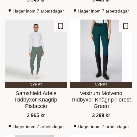
I lager inom 7 arbetsdagar
I lager inom 7 arbetsdagar
Lisää suosikiksi
Lisää
NYHET
NYHET
Samshield Adele
Vestrum Molveno
Ridbyxor Knägrip
Ridbyxor Knägrip Forest
Pistaccio
Green
2 965
kr
3 299
kr
I lager inom 7 arbetsdagar
I lager inom 7 arbetsdagar