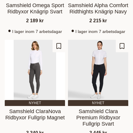
Samshield Omega Sport
Samshield Alpha Comfort
Ridbyxor Knägrip Svart
Ridthights Knägrip Navy
2 189
kr
2 215
kr
I lager inom 7 arbetsdagar
I lager inom 7 arbetsdagar
Lisää suosikiksi
Lisää
NYHET
NYHET
Samshield ClaraNova
Samshield Clara
Ridbyxor Fullgrip Magnet
Premium Ridbyxor
Fullgrip Svart
3 340
kr
3 445
kr