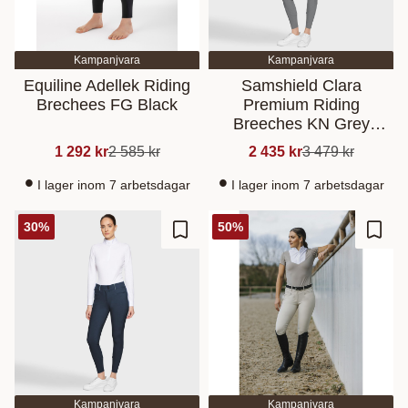
Kampanjvara
Kampanjvara
Equiline Adellek Riding
Samshield Clara
Brechees FG Black
Premium Riding
Breeches KN Grey
FR42/EU44
1 292
kr
2 585
kr
2 435
kr
3 479
kr
I lager inom 7 arbetsdagar
I lager inom 7 arbetsdagar
30
%
50
%
Lisää suosikiksi
Lisää
Kampanjvara
Kampanjvara