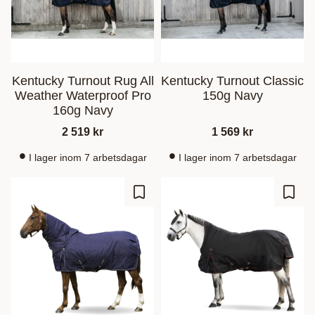
Kentucky Turnout Rug All
Kentucky Turnout Classic
Weather Waterproof Pro
150g Navy
160g Navy
2 519
kr
1 569
kr
I lager inom 7 arbetsdagar
I lager inom 7 arbetsdagar
Lisää suosikiksi
Lisää