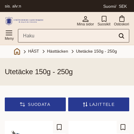
sis. alv:n
Suomi
SEK
Valikko
Mina sidor
Suosikit
Ostoskori
Hästtäcken
Utetäcke 150g - 250g
HÄST
utetäcke 150g - 250g
SUODATA
LAJITTELE
Lisää suosikiksi
Lisää