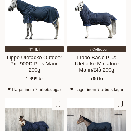
NYHET
Tiny Collection
Lippo Utetäcke Outdoor
Lippo Basic Plus
Pro 900D Plus Marin
Utetäcke Miniature
200g
Marin/Blå 200g
1 399
kr
780
kr
I lager inom 7 arbetsdagar
I lager inom 7 arbetsdagar
Lisää suosikiksi
Lisää