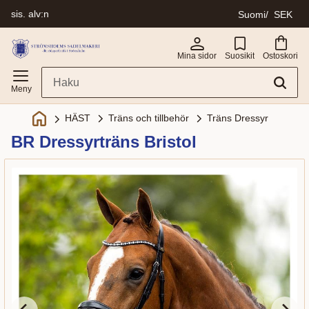
sis. alv:n
Suomi
SEK
Valikko
Mina sidor
Suosikit
Ostoskori
Träns och tillbehör
Träns Dressyr
HÄST
BR Dressyrträns Bristol