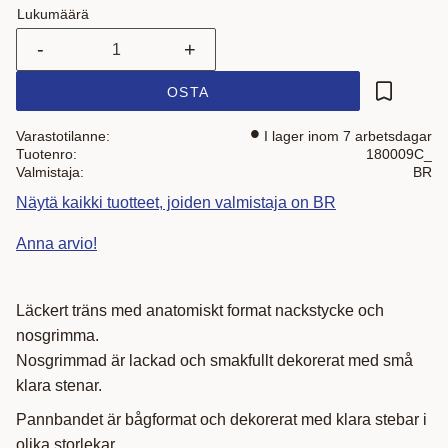
Lukumäärä
-
+
OSTA
Lisää suo
Varastotilanne
I lager inom 7 arbetsdagar
Tuotenro
180009C_
Valmistaja
BR
Näytä kaikki tuotteet, joiden valmistaja on BR
Anna arvio!
Läckert träns med anatomiskt format nackstycke och
nosgrimma.
Nosgrimmad är lackad och smakfullt dekorerat med små
klara stenar.
Pannbandet är bågformat och dekorerat med klara stebar i
olika storlekar.