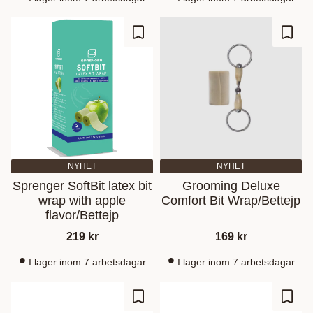
Lisää suosikiksi
Lisää
NYHET
NYHET
Sprenger SoftBit latex bit
Grooming Deluxe
wrap with apple
Comfort Bit Wrap/Bettejp
flavor/Bettejp
219
kr
169
kr
I lager inom 7 arbetsdagar
I lager inom 7 arbetsdagar
Lisää suosikiksi
Lisää