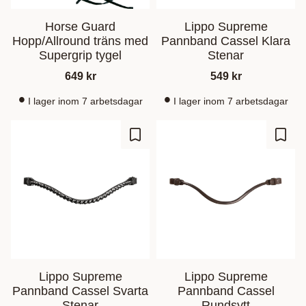
Horse Guard
Lippo Supreme
Hopp/Allround träns med
Pannband Cassel Klara
Supergrip tygel
Stenar
649
kr
549
kr
I lager inom 7 arbetsdagar
I lager inom 7 arbetsdagar
Lisää suosikiksi
Lisää
Lippo Supreme
Lippo Supreme
Pannband Cassel Svarta
Pannband Cassel
Stenar
Rundsytt