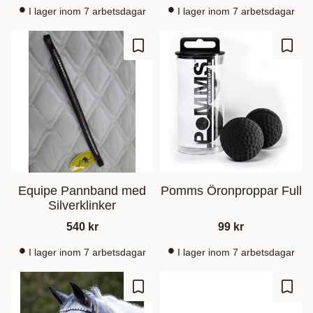
I lager inom 7 arbetsdagar
I lager inom 7 arbetsdagar
Lisää suosikiksi
Lisää
Equipe Pannband med
Pomms Öronproppar Full
Silverklinker
540
kr
99
kr
I lager inom 7 arbetsdagar
I lager inom 7 arbetsdagar
Lisää suosikiksi
Lisää