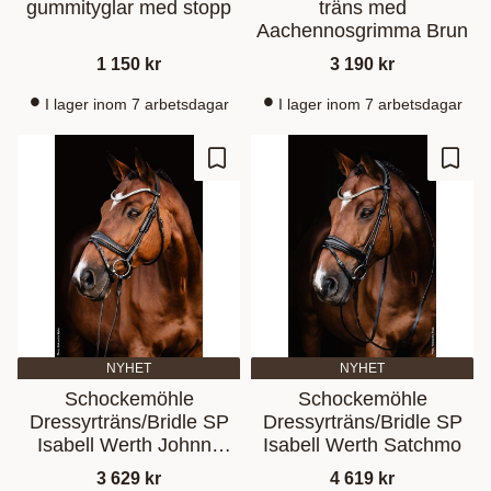
gummityglar med stopp
träns med
Aachennosgrimma Brun
1 150
kr
3 190
kr
I lager inom 7 arbetsdagar
I lager inom 7 arbetsdagar
Lisää suosikiksi
Lisää
NYHET
NYHET
Schockemöhle
Schockemöhle
Dressyrträns/Bridle SP
Dressyrträns/Bridle SP
Isabell Werth Johnny
Isabell Werth Satchmo
Svart
3 629
kr
4 619
kr