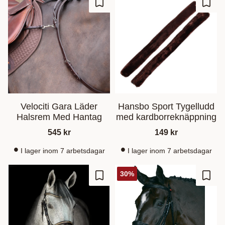
Lisää suosikiksi
Lisää
Velociti Gara Läder
Hansbo Sport Tygelludd
Halsrem Med Hantag
med kardborreknäppning
545
kr
149
kr
I lager inom 7 arbetsdagar
I lager inom 7 arbetsdagar
30
%
Lisää suosikiksi
Lisää