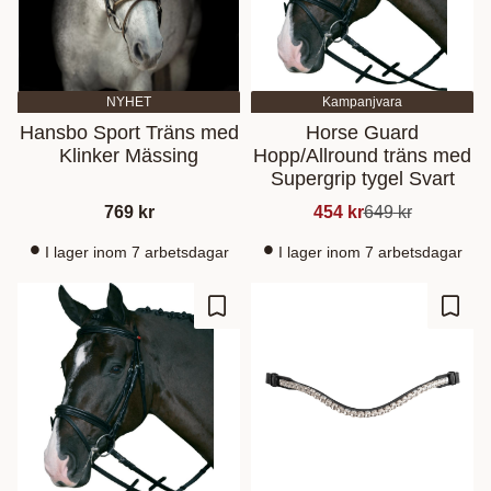
NYHET
Kampanjvara
Hansbo Sport Träns med
Horse Guard
Klinker Mässing
Hopp/Allround träns med
Supergrip tygel Svart
769
kr
454
kr
649
kr
I lager inom 7 arbetsdagar
I lager inom 7 arbetsdagar
Lisää suosikiksi
Lisää