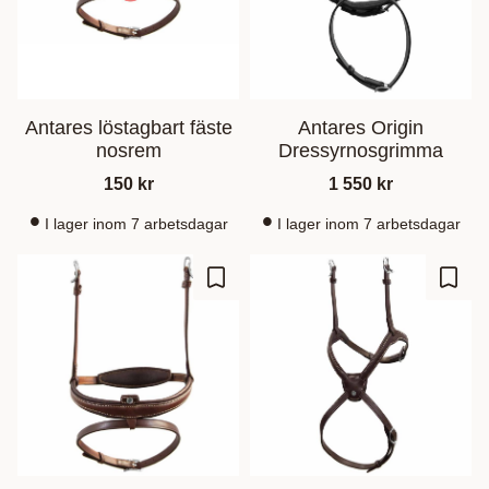
Antares löstagbart fäste
Antares Origin
nosrem
Dressyrnosgrimma
150
kr
1 550
kr
I lager inom 7 arbetsdagar
I lager inom 7 arbetsdagar
Lisää suosikiksi
Lisää