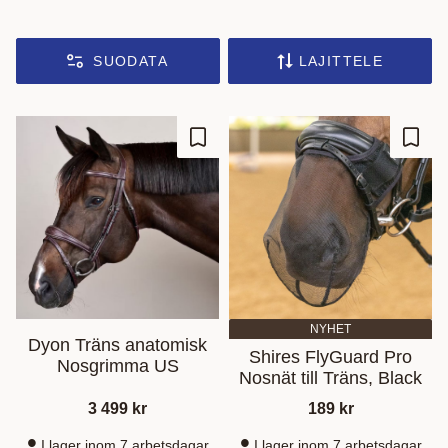
SUODATA
LAJITTELE
Lisää suosikiksi
Lisää
NYHET
Dyon Träns anatomisk
Shires FlyGuard Pro
Nosgrimma US
Nosnät till Träns, Black
3 499
kr
189
kr
I lager inom 7 arbetsdagar
I lager inom 7 arbetsdagar