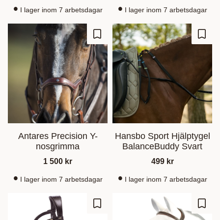
I lager inom 7 arbetsdagar
I lager inom 7 arbetsdagar
Lisää suosikiksi
Lisää
Antares Precision Y-
Hansbo Sport Hjälptygel
nosgrimma
BalanceBuddy Svart
1 500
kr
499
kr
I lager inom 7 arbetsdagar
I lager inom 7 arbetsdagar
Lisää suosikiksi
Lisää