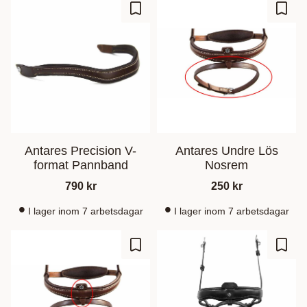
Lisää suosikiksi
Lisää
Antares Precision V-
Antares Undre Lös
format Pannband
Nosrem
790
kr
250
kr
I lager inom 7 arbetsdagar
I lager inom 7 arbetsdagar
Lisää suosikiksi
Lisää