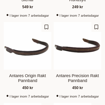
549
kr
249
kr
I lager inom 7 arbetsdagar
I lager inom 7 arbetsdagar
Lisää suosikiksi
Lisää
Antares Origin Rakt
Antares Precision Rakt
Pannband
Pannband
450
kr
450
kr
I lager inom 7 arbetsdagar
I lager inom 7 arbetsdagar