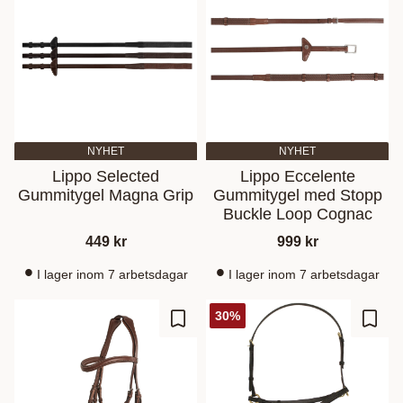
NYHET
NYHET
Lippo Selected
Lippo Eccelente
Gummitygel Magna Grip
Gummitygel med Stopp
Buckle Loop Cognac
449
kr
999
kr
I lager inom 7 arbetsdagar
I lager inom 7 arbetsdagar
30
%
Lisää suosikiksi
Lisää