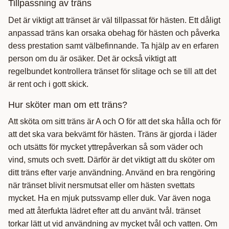
Tillpassning av träns
Det är viktigt att tränset är väl tillpassat för hästen. Ett dåligt
anpassad träns kan orsaka obehag för hästen och påverka
dess prestation samt välbefinnande. Ta hjälp av en erfaren
person om du är osäker. Det är också viktigt att
regelbundet kontrollera tränset för slitage och se till att det
är rent och i gott skick.
Hur sköter man om ett träns?
Att sköta om sitt träns är A och O för att det ska hålla och för
att det ska vara bekvämt för hästen. Träns är gjorda i läder
och utsätts för mycket yttrepåverkan så som väder och
vind, smuts och svett. Därför är det viktigt att du sköter om
ditt träns efter varje användning. Använd en bra rengöring
när tränset blivit nersmutsat eller om hästen svettats
mycket. Ha en mjuk putssvamp eller duk. Var även noga
med att återfukta lädret efter att du använt tvål. tränset
torkar lätt ut vid användning av mycket tvål och vatten. Om