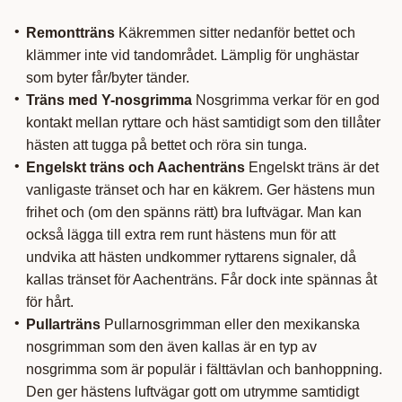
Remontträns
Käkremmen sitter nedanför bettet och
klämmer inte vid tandområdet. Lämplig för unghästar
som byter får/byter tänder.
Träns med Y-nosgrimma
Nosgrimma verkar för en god
kontakt mellan ryttare och häst samtidigt som den tillåter
hästen att tugga på bettet och röra sin tunga.
Engelskt träns och Aachenträns
Engelskt träns är det
vanligaste tränset och har en käkrem. Ger hästens mun
frihet och (om den spänns rätt) bra luftvägar. Man kan
också lägga till extra rem runt hästens mun för att
undvika att hästen undkommer ryttarens signaler, då
kallas tränset för Aachenträns. Får dock inte spännas åt
för hårt.
Pullarträns
Pullarnosgrimman eller den mexikanska
nosgrimman som den även kallas är en typ av
nosgrimma som är populär i fälttävlan och banhoppning.
Den ger hästens luftvägar gott om utrymme samtidigt