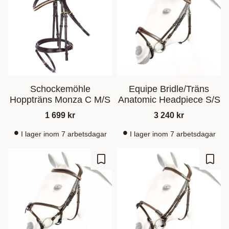
Schockemöhle
Equipe Bridle/Träns
Hoppträns Monza C M/S
Anatomic Headpiece S/S
1 699
kr
3 240
kr
I lager inom 7 arbetsdagar
I lager inom 7 arbetsdagar
Lisää suosikiksi
Lisää