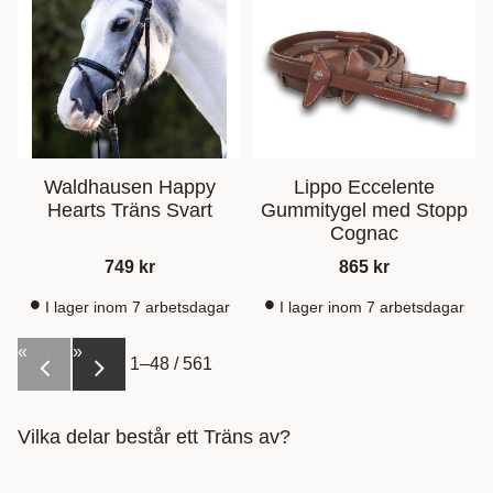
Waldhausen Happy
Lippo Eccelente
Hearts Träns Svart
Gummitygel med Stopp
Cognac
749
kr
865
kr
I lager inom 7 arbetsdagar
I lager inom 7 arbetsdagar
«
»
1–
48
/
561
Vilka delar består ett Träns av?