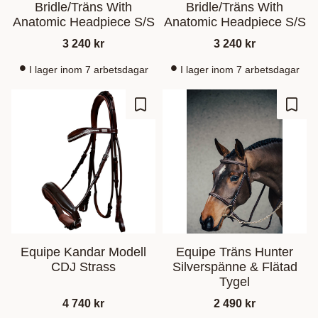
Bridle/Träns With
Bridle/Träns With
Anatomic Headpiece S/S
Anatomic Headpiece S/S
3 240
kr
3 240
kr
I lager inom 7 arbetsdagar
I lager inom 7 arbetsdagar
Lisää suosikiksi
Lisää
Equipe Kandar Modell
Equipe Träns Hunter
CDJ Strass
Silverspänne & Flätad
Tygel
4 740
kr
2 490
kr