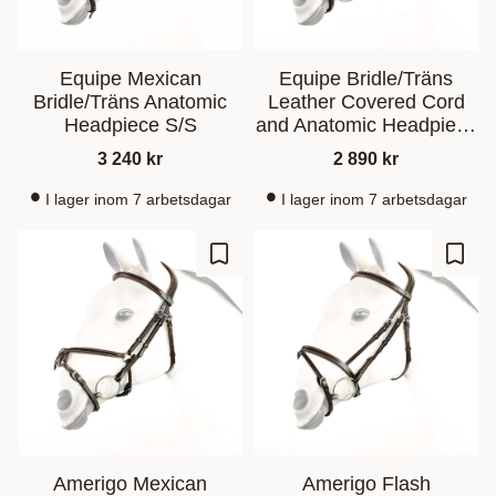
Equipe Mexican
Equipe Bridle/Träns
Bridle/Träns Anatomic
Leather Covered Cord
Headpiece S/S
and Anatomic Headpiece
S/S
3 240
kr
2 890
kr
I lager inom 7 arbetsdagar
I lager inom 7 arbetsdagar
Lisää suosikiksi
Lisää
Amerigo Mexican
Amerigo Flash