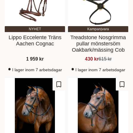
NYHET
Kampanjvara
Lippo Eccelente Träns
Treadstone Nosgrimma
Aachen Cognac
pullar mönstersöm
Oakbark/mässing Cob
1 959
kr
430
kr
615
kr
I lager inom 7 arbetsdagar
I lager inom 7 arbetsdagar
Lisää suosikiksi
Lisää