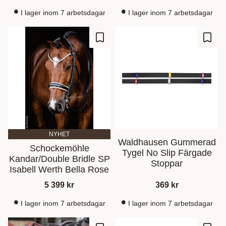
I lager inom 7 arbetsdagar
I lager inom 7 arbetsdagar
Lisää suosikiksi
Lisää
NYHET
Waldhausen Gummerad
Schockemöhle
Tygel No Slip Färgade
Kandar/Double Bridle SP
Stoppar
Isabell Werth Bella Rose
5 399
kr
369
kr
I lager inom 7 arbetsdagar
I lager inom 7 arbetsdagar