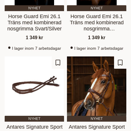
NYHET
NYHET
Horse Guard Emi 26.1
Horse Guard Emi 26.1
Träns med kombinerad
Träns med kombinerad
nosgrimma Svart/Silver
nosgrimma
Brun/Mässing
1 349
kr
1 349
kr
I lager inom 7 arbetsdagar
I lager inom 7 arbetsdagar
Lisää suosikiksi
Lisää
NYHET
NYHET
Antares Signature Sport
Antares Signature Sport