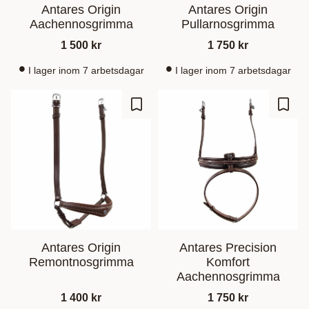
Antares Origin
Antares Origin
Aachennosgrimma
Pullarnosgrimma
1 500
kr
1 750
kr
I lager inom 7 arbetsdagar
I lager inom 7 arbetsdagar
Lisää suosikiksi
Lisää
Antares Origin
Antares Precision
Remontnosgrimma
Komfort
Aachennosgrimma
1 400
kr
1 750
kr