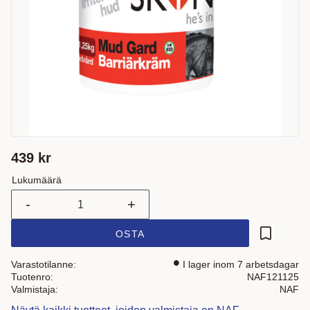
439
kr
Lukumäärä
-
+
OSTA
Lisää suo
Varastotilanne
I lager inom 7 arbetsdagar
Tuotenro
NAF121125
Valmistaja
NAF