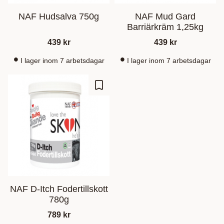
NAF Hudsalva 750g
NAF Mud Gard
Barriärkräm 1,25kg
439
kr
439
kr
I lager inom 7 arbetsdagar
I lager inom 7 arbetsdagar
Lisää suosikiksi
NAF D-Itch Fodertillskott
780g
789
kr