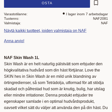
OSTA
Lisää suo
Varastotilanne
I lager inom 7 arbetsdagar
Tuotenro
NAF2081
Valmistaja
NAF
Näytä kaikki tuotteet, joiden valmistaja on NAF
Anna arvio!
NAF Skin Wash 1L
Skin Wash är en helt naturlig pälstvätt som erbjuder den
högkvalitativa hudvård som din häst förtjänar. Love the
SKIN hes in Skin Wash är en mild unik blandning av
örtingredienser, så som Teträdolja, utformad för att stödja
skadad och påfrestad hud som är knutig, bulig, har utslag
eller mindre irritationer. Denna produkt erbjuder tre
egenskaper samlade i en optimal hudvårdsprodukt,
oavsett vilket sätt du väljer att använda den på din häst. Du