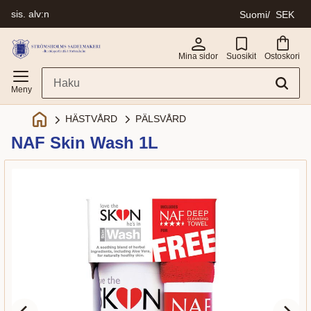
sis. alv:n
Suomi
SEK
Valikko
Mina sidor
Suosikit
Ostoskori
PÄLSVÅRD
HÄSTVÅRD
NAF Skin Wash 1L