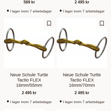
569
kr
2 495
kr
I lager inom 7 arbetsdagar
I lager inom 7 arbetsdagar
Ajouter aux favoris
Ajout
Neue Schule Turtle
Neue Schule Turtle
Tactio FLEX
Tactio FLEX
16mm/55mm
16mm/70mm
2 495
kr
2 495
kr
I lager inom 7 arbetsdagar
I lager inom 7 arbetsdagar