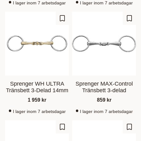
I lager inom 7 arbetsdagar
I lager inom 7 arbetsdagar
Ajouter aux favoris
Ajout
Sprenger WH ULTRA
Sprenger MAX-Control
Tränsbett 3-Delad 14mm
Tränsbett 3-delad
1 959
kr
859
kr
I lager inom 7 arbetsdagar
I lager inom 7 arbetsdagar
Ajouter aux favoris
Ajout