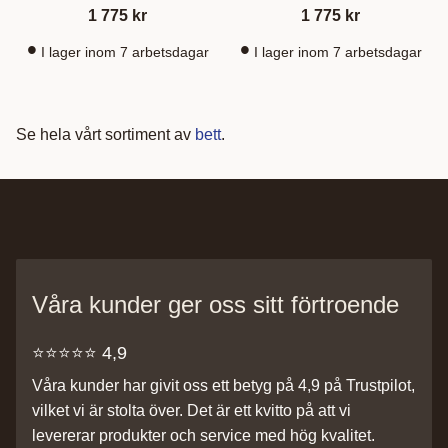
1 775
kr
1 775
kr
I lager inom 7 arbetsdagar
I lager inom 7 arbetsdagar
Se hela vårt sortiment av
bett
.
Våra kunder ger oss sitt förtroende
⭐️⭐️⭐️⭐️⭐️ 4,9
Våra kunder har givit oss ett betyg på 4,9 på Trustpilot,
vilket vi är stolta över. Det är ett kvitto på att vi
levererar produkter och service med hög kvalitet.