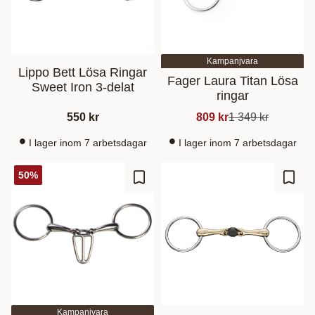
Kampanjvara
Lippo Bett Lösa Ringar
Fager Laura Titan Lösa
Sweet Iron 3-delat
ringar
550
kr
809
kr
1 349
kr
I lager inom 7 arbetsdagar
I lager inom 7 arbetsdagar
50
%
Ajouter aux favoris
Ajout
Kampanjvara