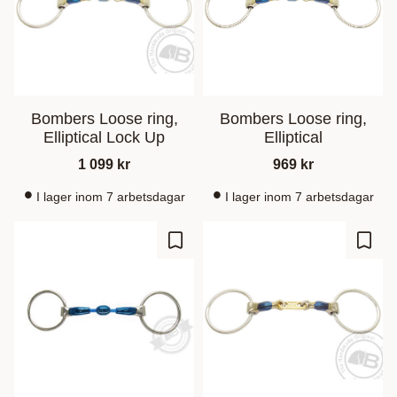
Bombers Loose ring,
Bombers Loose ring,
Elliptical Lock Up
Elliptical
1 099
kr
969
kr
I lager inom 7 arbetsdagar
I lager inom 7 arbetsdagar
Ajouter aux favoris
Ajout