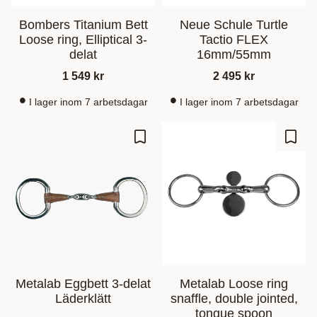
Bombers Titanium Bett
Neue Schule Turtle
Loose ring, Elliptical 3-
Tactio FLEX
delat
16mm/55mm
1 549
kr
2 495
kr
I lager inom 7 arbetsdagar
I lager inom 7 arbetsdagar
Ajouter aux favoris
Ajout
Metalab Eggbett 3-delat
Metalab Loose ring
Läderklätt
snaffle, double jointed,
tongue spoon