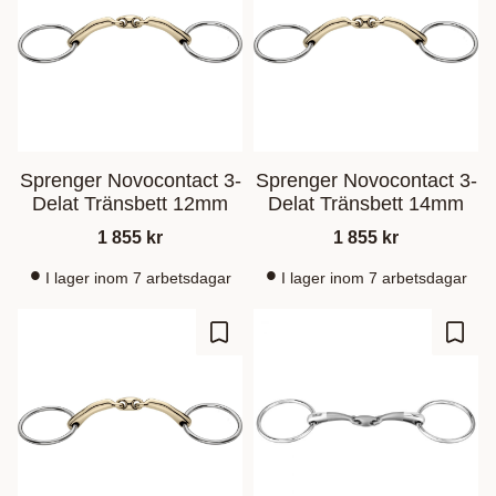
Sprenger Novocontact 3-
Sprenger Novocontact 3-
Delat Tränsbett 12mm
Delat Tränsbett 14mm
1 855
kr
1 855
kr
I lager inom 7 arbetsdagar
I lager inom 7 arbetsdagar
Ajouter aux favoris
Ajout