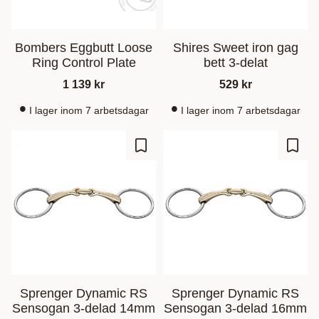
Bombers Eggbutt Loose
Shires Sweet iron gag
Ring Control Plate
bett 3-delat
1 139
kr
529
kr
I lager inom 7 arbetsdagar
I lager inom 7 arbetsdagar
Ajouter aux favoris
Ajout
Sprenger Dynamic RS
Sprenger Dynamic RS
Sensogan 3-delad 14mm
Sensogan 3-delad 16mm