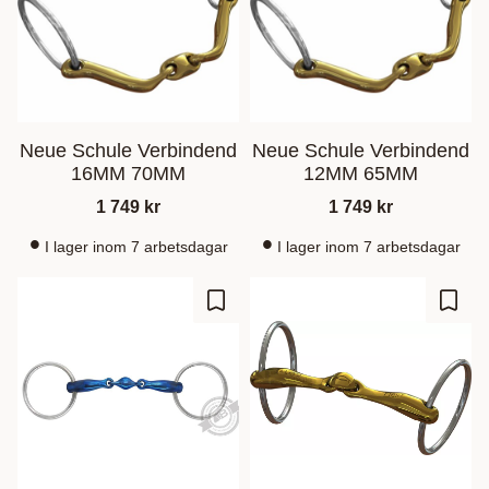
Neue Schule Verbindend
Neue Schule Verbindend
16MM 70MM
12MM 65MM
1 749
kr
1 749
kr
I lager inom 7 arbetsdagar
I lager inom 7 arbetsdagar
Ajouter aux favoris
Ajout