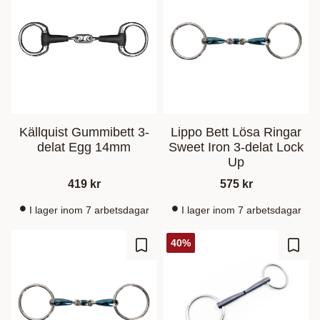
Källquist Gummibett 3-
Lippo Bett Lösa Ringar
delat Egg 14mm
Sweet Iron 3-delat Lock
Up
419
kr
575
kr
I lager inom 7 arbetsdagar
I lager inom 7 arbetsdagar
40
%
Ajouter aux favoris
Ajout