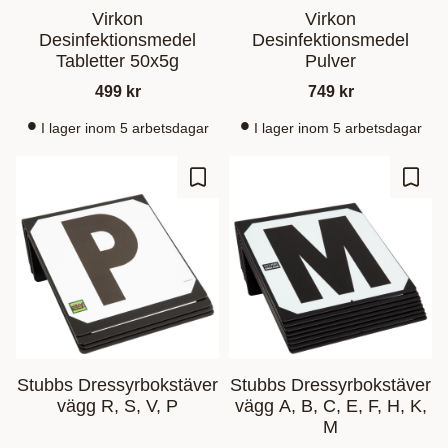
Virkon
Virkon
Desinfektionsmedel
Desinfektionsmedel
Tabletter 50x5g
Pulver
499
kr
749
kr
I lager inom 5 arbetsdagar
I lager inom 5 arbetsdagar
Ajouter aux favoris
Ajout
Stubbs Dressyrbokstäver
Stubbs Dressyrbokstäver
vägg R, S, V, P
vägg A, B, C, E, F, H, K,
M