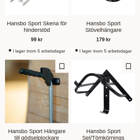
Hansbo Sport Skena för
Hansbo Sport
hinderstöd
Stövelhängare
99
kr
179
kr
I lager inom 5 arbetsdagar
I lager inom 5 arbetsdagar
Ajouter aux favoris
Ajout
Hansbo Sport Hängare
Hansbo Sport
till gödselplockare
Sel/Tömkörnings