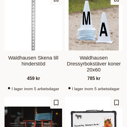
Ajouter aux favoris
Ajout
Waldhausen Skena till
Waldhausen
hinderstöd
Dressyrbokstäver koner
20x60
459
kr
785
kr
I lager inom 5 arbetsdagar
I lager inom 5 arbetsdagar
Ajouter aux favoris
Ajout