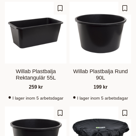
Ajouter aux favoris
Ajout
Willab Plastbalja
Willab Plastbalja Rund
Rektangulär 55L
90L
259
kr
199
kr
I lager inom 5 arbetsdagar
I lager inom 5 arbetsdagar
Ajouter aux favoris
Ajout