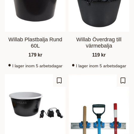
Willab Plastbalja Rund
Willab Överdrag till
60L
värmebalja
179
kr
119
kr
I lager inom 5 arbetsdagar
I lager inom 5 arbetsdagar
Ajouter aux favoris
Ajout