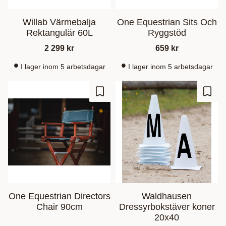
Willab Värmebalja
One Equestrian Sits Och
Rektangulär 60L
Ryggstöd
2 299
kr
659
kr
I lager inom 5 arbetsdagar
I lager inom 5 arbetsdagar
Ajouter aux favoris
Ajout
One Equestrian Directors
Waldhausen
Chair 90cm
Dressyrbokstäver koner
20x40