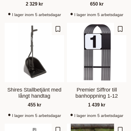
2 329
kr
650
kr
I lager inom 5 arbetsdagar
I lager inom 5 arbetsdagar
Ajouter aux favoris
Ajout
Shires Stallbetjänt med
Premier Siffror till
långt handtag
banhoppning 1-12
455
kr
1 439
kr
I lager inom 5 arbetsdagar
I lager inom 5 arbetsdagar