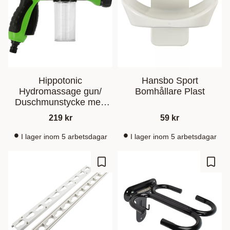
Hippotonic
Hansbo Sport
Hydromassage gun/
Bomhållare Plast
Duschmunstycke med
schampodosering
219
kr
59
kr
I lager inom 5 arbetsdagar
I lager inom 5 arbetsdagar
Ajouter aux favoris
Ajout