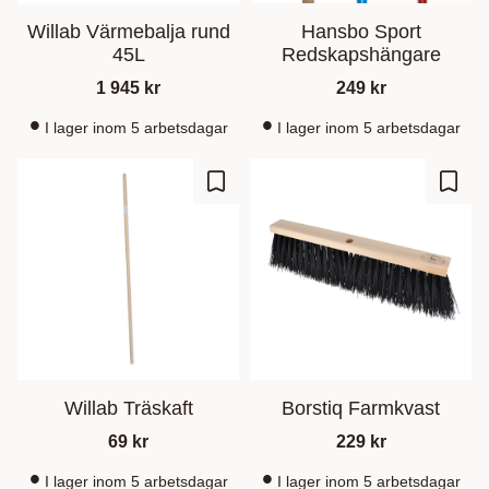
Willab Värmebalja rund
Hansbo Sport
45L
Redskapshängare
1 945
kr
249
kr
I lager inom 5 arbetsdagar
I lager inom 5 arbetsdagar
Ajouter aux favoris
Ajout
Willab Träskaft
Borstiq Farmkvast
69
kr
229
kr
I lager inom 5 arbetsdagar
I lager inom 5 arbetsdagar