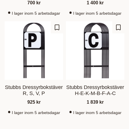
700
kr
1 400
kr
I lager inom 5 arbetsdagar
I lager inom 5 arbetsdagar
Ajouter aux favoris
Ajout
Stubbs Dressyrbokstäver
Stubbs Dressyrbokstäver
R, S, V, P
H-E-K-M-B-F-A-C
925
kr
1 839
kr
I lager inom 5 arbetsdagar
I lager inom 5 arbetsdagar