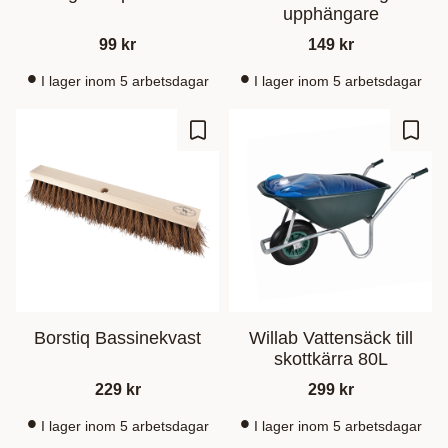
upphängare
99
kr
149
kr
I lager inom 5 arbetsdagar
I lager inom 5 arbetsdagar
Ajouter aux favoris
Ajout
Borstiq Bassinekvast
Willab Vattensäck till
skottkärra 80L
229
kr
299
kr
I lager inom 5 arbetsdagar
I lager inom 5 arbetsdagar