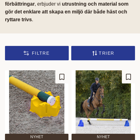
förbättringar
, erbjuder vi
utrustning och material som
gör det enklare att skapa en miljö där både häst och
ryttare trivs
.
FILTRE
TRIER
Ajouter aux favoris
Ajout
NYHET
NYHET