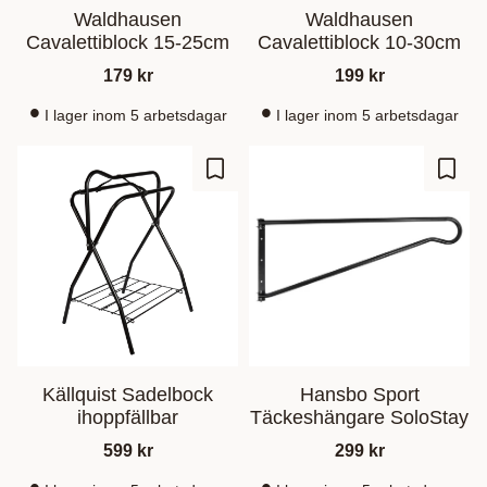
Waldhausen
Waldhausen
Cavalettiblock 15-25cm
Cavalettiblock 10-30cm
179
kr
199
kr
I lager inom 5 arbetsdagar
I lager inom 5 arbetsdagar
Ajouter aux favoris
Ajout
Källquist Sadelbock
Hansbo Sport
ihoppfällbar
Täckeshängare SoloStay
599
kr
299
kr