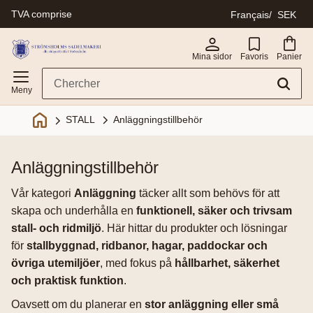
TVA comprise
Français
SEK
Menu
Mina sidor
Favoris
Panier
Anläggningstillbehör
STALL
anläggningstillbehör
Vår kategori
Anläggning
täcker allt som behövs för att
skapa och underhålla en
funktionell, säker och trivsam
stall- och ridmiljö
. Här hittar du produkter och lösningar
för
stallbyggnad, ridbanor, hagar, paddockar och
övriga utemiljöer
, med fokus på
hållbarhet, säkerhet
och praktisk funktion
.
Oavsett om du planerar en
stor anläggning eller små