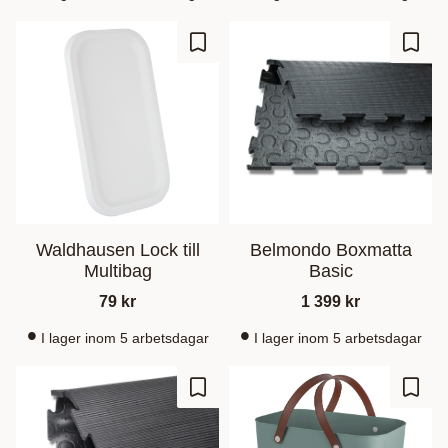
Ajouter aux favoris
Ajout
Waldhausen Lock till
Belmondo Boxmatta
Multibag
Basic
79
kr
1 399
kr
I lager inom 5 arbetsdagar
I lager inom 5 arbetsdagar
Ajouter aux favoris
Ajout