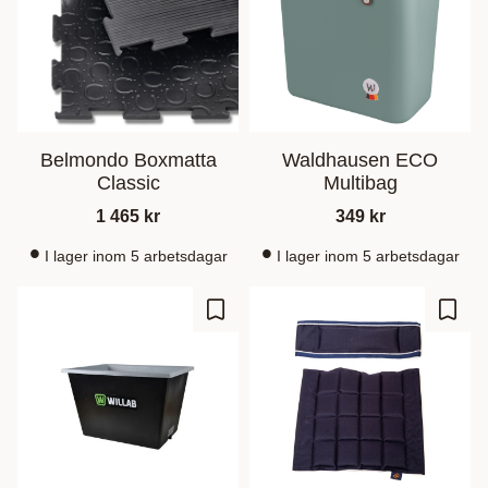
Belmondo Boxmatta
Waldhausen ECO
Classic
Multibag
1 465
kr
349
kr
I lager inom 5 arbetsdagar
I lager inom 5 arbetsdagar
Ajouter aux favoris
Ajout