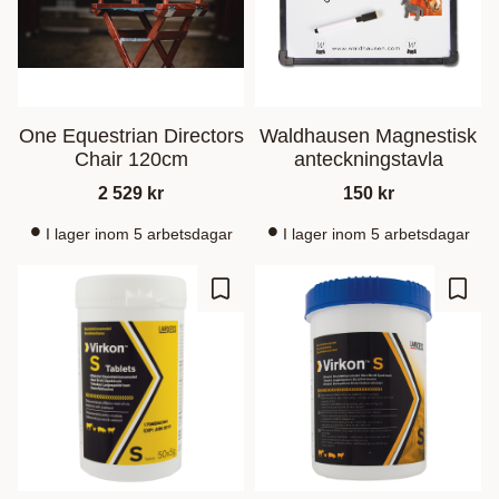
One Equestrian Directors
Waldhausen Magnestisk
Chair 120cm
anteckningstavla
2 529
kr
150
kr
I lager inom 5 arbetsdagar
I lager inom 5 arbetsdagar
Ajouter aux favoris
Ajout