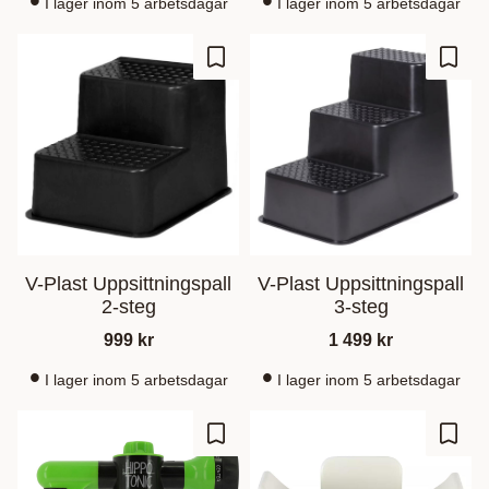
I lager inom 5 arbetsdagar
I lager inom 5 arbetsdagar
Ajouter aux favoris
Ajout
V-Plast Uppsittningspall
V-Plast Uppsittningspall
2-steg
3-steg
999
kr
1 499
kr
I lager inom 5 arbetsdagar
I lager inom 5 arbetsdagar
Ajouter aux favoris
Ajout