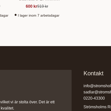
(Begagnad)
r
600
kr
919
kr
sdagar
I lager inom 7 arbetsdagar
Kontakt
info@stromsho
sadlar@stroms
0220-43300
ilket vi är stolta över. Det är ett
Strömsholms Ri
kvalitet.