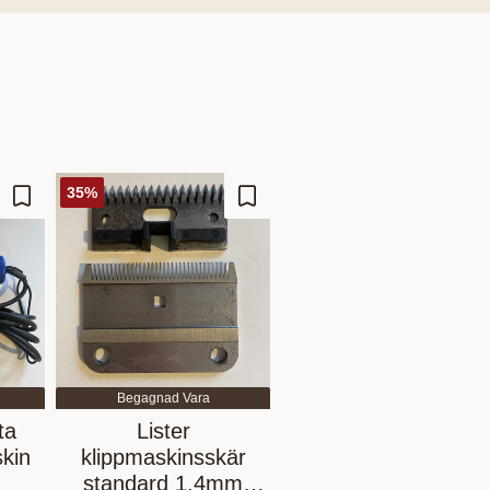
35
%
Ajouter aux favoris
Ajouter aux favoris
Begagnad Vara
ta
Lister
kin
klippmaskinsskär
standard 1.4mm