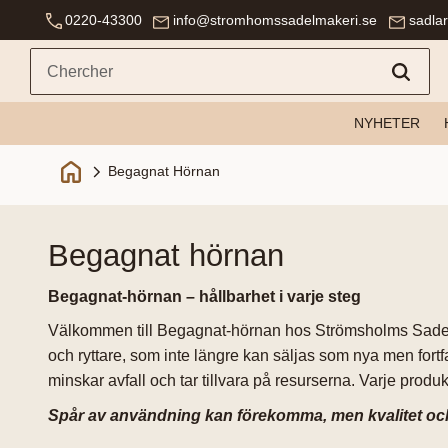
0220-43300
info@stromhomssadelmakeri.se
sadla
NYHETER
Begagnat Hörnan
begagnat hörnan
Begagnat-hörnan – hållbarhet i varje steg
Välkommen till Begagnat-hörnan hos Strömsholms Sadelmake
och ryttare, som inte längre kan säljas som nya men fortf
minskar avfall och tar tillvara på resurserna. Varje produk
Spår av användning kan förekomma, men kvalitet och f