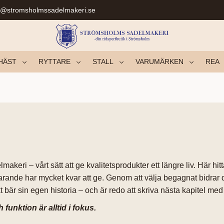
r@stromsholmssadelmakeri.se
HÄST
RYTTARE
STALL
VARUMÄRKEN
REA
ri – vårt sätt att ge kvalitetsprodukter ett längre liv. Här hit
arande har mycket kvar att ge. Genom att välja begagnat bidrar du
t bär sin egen historia – och är redo att skriva nästa kapitel med
unktion är alltid i fokus.