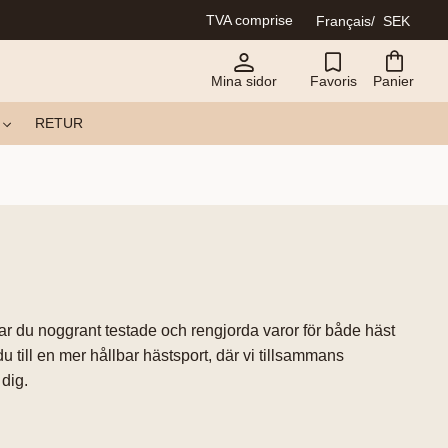
TVA comprise
Français
SEK
Mina sidor
Favoris
Panier
RETUR
tar du noggrant testade och rengjorda varor för både häst
 till en mer hållbar hästsport, där vi tillsammans
 dig.