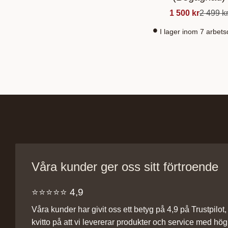
1 500
kr
2 499
k
I lager inom 7 arbet
Våra kunder ger oss sitt förtroende
⭐️⭐️⭐️⭐️⭐️ 4,9
Våra kunder har givit oss ett betyg på 4,9 på Trustpilot, v
kvitto på att vi levererar produkter och service med hög 