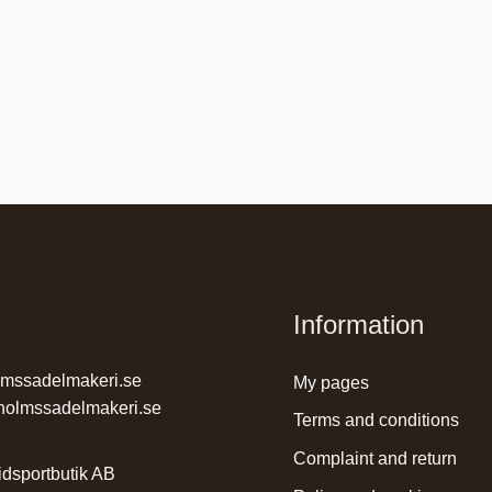
Information
lmssadelmakeri.se
my pages
holmssadelmakeri.se
terms and conditions
complaint and return
dsportbutik AB