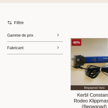
Filtre
Gamme de prix
40
%
Fabricant
600
1 500
Lister
1
Begagnad Vara
Kerbl Constan
Rodeo Klippmas
(Begagnad)