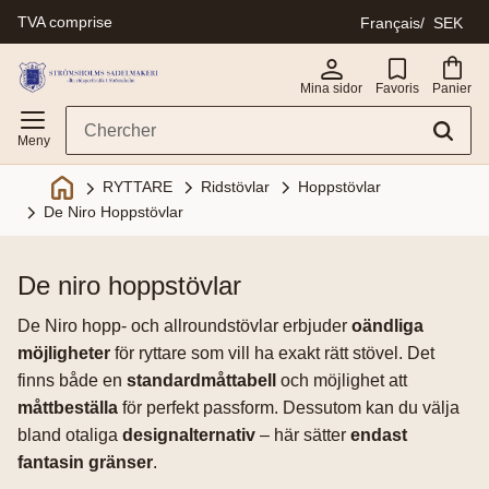
TVA comprise
Français
SEK
Menu
Mina sidor
Favoris
Panier
Ridstövlar
Hoppstövlar
RYTTARE
De Niro Hoppstövlar
de niro hoppstövlar
De Niro hopp- och allroundstövlar erbjuder
oändliga
möjligheter
för ryttare som vill ha exakt rätt stövel. Det
finns både en
standardmåttabell
och möjlighet att
måttbeställa
för perfekt passform. Dessutom kan du välja
bland otaliga
designalternativ
– här sätter
endast
fantasin gränser
.