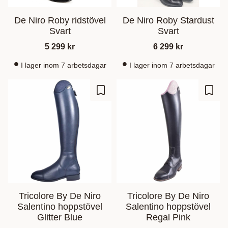
De Niro Roby ridstövel
De Niro Roby Stardust
Svart
Svart
5 299
kr
6 299
kr
I lager inom 7 arbetsdagar
I lager inom 7 arbetsdagar
Ajouter aux favoris
Ajout
Tricolore By De Niro
Tricolore By De Niro
Salentino hoppstövel
Salentino hoppstövel
Glitter Blue
Regal Pink