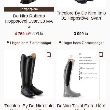
Kampanjvara
Tricolore By De Niro Italo
De Niro Roberto
01 Hoppstövel Svart
Hoppstövel Svart 38 MA
S
4 769
kr
5 299
kr
3 999
kr
I lager inom 7 arbetsdagar
I lager inom 7 arbetsdagar
Ajouter aux favoris
Ajout
Tricolore By De Niro Italo
DeNiro Tillval Extra Hård