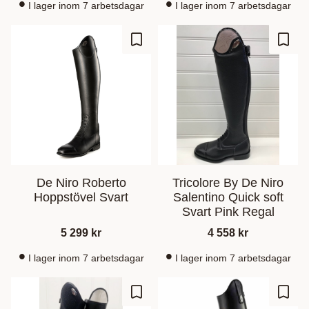
I lager inom 7 arbetsdagar
I lager inom 7 arbetsdagar
Ajouter aux favoris
Ajout
De Niro Roberto
Tricolore By De Niro
Hoppstövel Svart
Salentino Quick soft
Svart Pink Regal
5 299
kr
4 558
kr
I lager inom 7 arbetsdagar
I lager inom 7 arbetsdagar
Ajouter aux favoris
Ajout