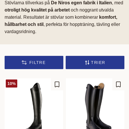
Stövlarna tillverkas på
De Niros egen fabrik i Italien
, med
otroligt hög kvalitet på arbetet
och noggrant utvalda
material. Resultatet är stövlar som kombinerar
komfort,
hållbarhet och stil
, perfekta för hoppträning, tävling eller
vardagsridning.
FILTRE
TRIER
10
%
Ajouter aux favoris
Ajout