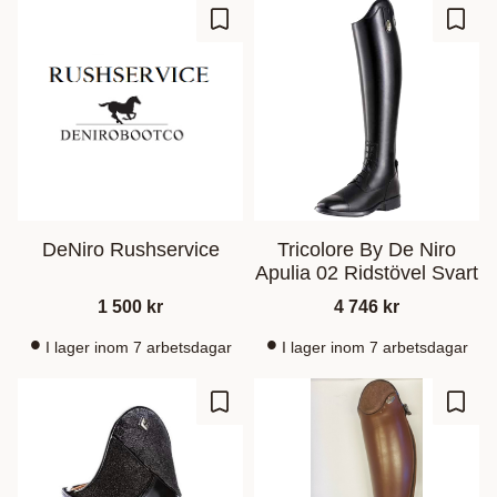
Ajouter aux favoris
Ajout
DeNiro Rushservice
Tricolore By De Niro
Apulia 02 Ridstövel Svart
1 500
kr
4 746
kr
I lager inom 7 arbetsdagar
I lager inom 7 arbetsdagar
Ajouter aux favoris
Ajout