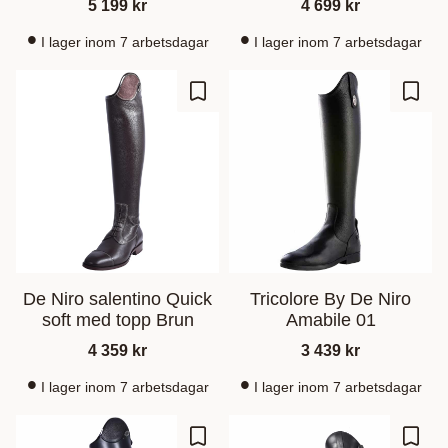
5 199
kr
4 699
kr
I lager inom 7 arbetsdagar
I lager inom 7 arbetsdagar
Ajouter aux favoris
Ajout
De Niro salentino Quick
Tricolore By De Niro
soft med topp Brun
Amabile 01
4 359
kr
3 439
kr
I lager inom 7 arbetsdagar
I lager inom 7 arbetsdagar
Ajouter aux favoris
Ajout