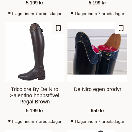
5 199
kr
5 199
kr
I lager inom 7 arbetsdagar
I lager inom 7 arbetsdagar
Ajouter aux favoris
Ajout
Tricolore By De Niro
De Niro egen brodyr
Salentino hoppstövel
Regal Brown
5 199
kr
650
kr
I lager inom 7 arbetsdagar
I lager inom 7 arbetsdagar