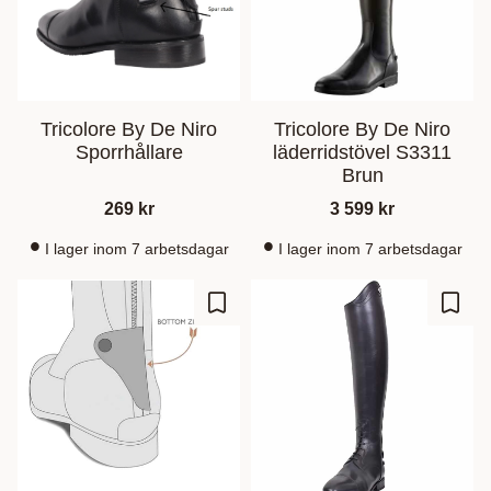
Tricolore By De Niro
Tricolore By De Niro
Sporrhållare
läderridstövel S3311
Brun
269
kr
3 599
kr
I lager inom 7 arbetsdagar
I lager inom 7 arbetsdagar
Ajouter aux favoris
Ajout