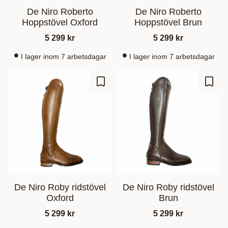
De Niro Roberto
De Niro Roberto
Hoppstövel Oxford
Hoppstövel Brun
5 299
kr
5 299
kr
I lager inom 7 arbetsdagar
I lager inom 7 arbetsdagar
Ajouter aux favoris
Ajout
De Niro Roby ridstövel
De Niro Roby ridstövel
Oxford
Brun
5 299
kr
5 299
kr