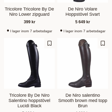
Tricolore Tricolore By De
De Niro Volare
Niro Lower zipguard
Hoppstövel Svart
399
kr
5 649
kr
I lager inom 7 arbetsdagar
I lager inom 7 arbetsdagar
Ajouter aux favoris
Ajout
Tricolore By De Niro
De Niro salentino
Salentino hoppstövel
Smooth brown med topp
Lucidi Black
Brun