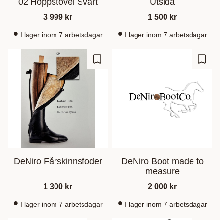
02 Hoppstövel Svart
Utsida
3 999
kr
1 500
kr
I lager inom 7 arbetsdagar
I lager inom 7 arbetsdagar
Ajouter aux favoris
Ajout
DeNiro Fårskinnsfoder
DeNiro Boot made to
measure
1 300
kr
2 000
kr
I lager inom 7 arbetsdagar
I lager inom 7 arbetsdagar