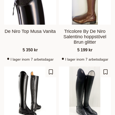
De Niro Top Musa Vanita
Tricolore By De Niro
Salentino hoppstövel
Brun glitter
5 350
kr
5 199
kr
I lager inom 7 arbetsdagar
I lager inom 7 arbetsdagar
Ajouter aux favoris
Ajout