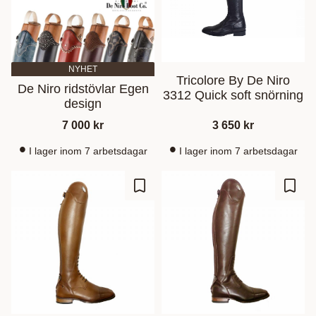
NYHET
Tricolore By De Niro
De Niro ridstövlar Egen
3312 Quick soft snörning
design
7 000
kr
3 650
kr
I lager inom 7 arbetsdagar
I lager inom 7 arbetsdagar
Ajouter aux favoris
Ajout