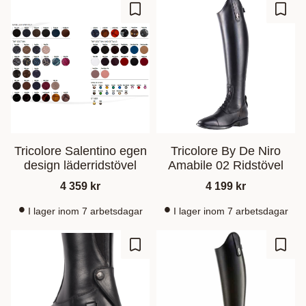
Ajouter aux favoris
Ajout
Tricolore Salentino egen
Tricolore By De Niro
design läderridstövel
Amabile 02 Ridstövel
4 359
kr
4 199
kr
I lager inom 7 arbetsdagar
I lager inom 7 arbetsdagar
Ajouter aux favoris
Ajout