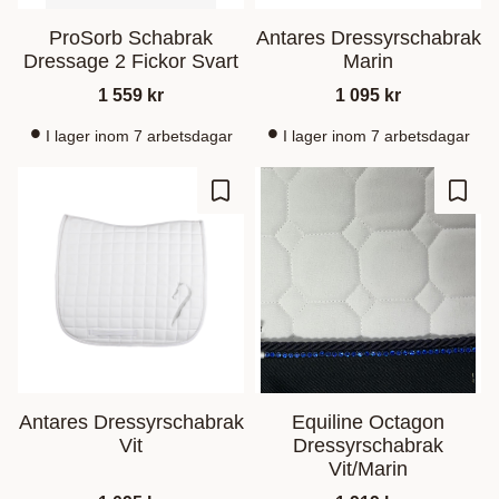
ProSorb Schabrak
Antares Dressyrschabrak
Dressage 2 Fickor Svart
Marin
1 559
kr
1 095
kr
I lager inom 7 arbetsdagar
I lager inom 7 arbetsdagar
Ajouter aux favoris
Ajout
Antares Dressyrschabrak
Equiline Octagon
Vit
Dressyrschabrak
Vit/Marin