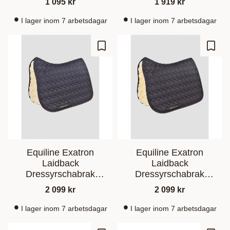
1 095
kr
1 919
kr
I lager inom 7 arbetsdagar
I lager inom 7 arbetsdagar
Ajouter aux favoris
Ajout
Equiline Exatron
Equiline Exatron
Laidback
Laidback
Dressyrschabrak
Dressyrschabrak
Konstfårskinn Marin
Konstfårskinn Svart
2 099
kr
2 099
kr
I lager inom 7 arbetsdagar
I lager inom 7 arbetsdagar