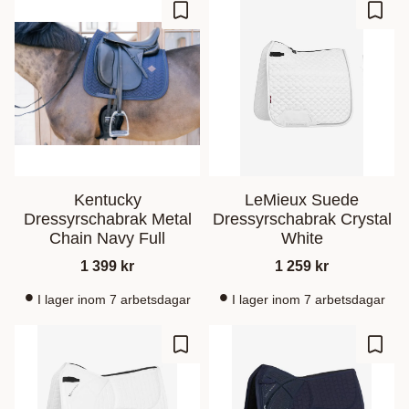
Ajouter aux favoris
Ajout
Kentucky
LeMieux Suede
Dressyrschabrak Metal
Dressyrschabrak Crystal
Chain Navy Full
White
1 399
kr
1 259
kr
I lager inom 7 arbetsdagar
I lager inom 7 arbetsdagar
Ajouter aux favoris
Ajout