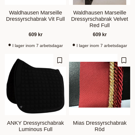
Waldhausen Marseille
Waldhausen Marseille
Dressyrschabrak Vit Full
Dressyrschabrak Velvet
Red Full
609
kr
609
kr
I lager inom 7 arbetsdagar
I lager inom 7 arbetsdagar
Ajouter aux favoris
Ajout
ANKY Dressyrschabrak
Mias Dressyrschabrak
Luminous Full
Röd