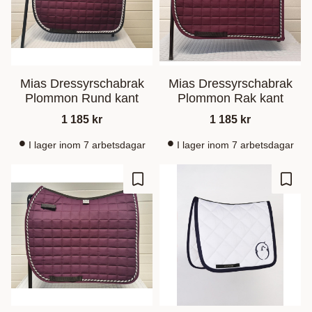
Mias Dressyrschabrak
Mias Dressyrschabrak
Plommon Rund kant
Plommon Rak kant
1 185
kr
1 185
kr
I lager inom 7 arbetsdagar
I lager inom 7 arbetsdagar
Ajouter aux favoris
Ajout