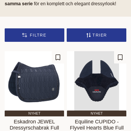
samma serie
för en komplett och elegant dressyrlook!
FILTRE
TRIER
Ajouter aux favoris
Ajout
NYHET
NYHET
Eskadron JEWEL
Equiline CUPIDO -
Dressyrschabrak Full
Flyveil Hearts Blue Full