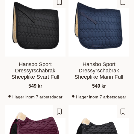
Ajouter aux favoris
Ajout
Hansbo Sport
Hansbo Sport
Dressyrschabrak
Dressyrschabrak
Sheeplike Svart Full
Sheeplike Marin Full
549
kr
549
kr
I lager inom 7 arbetsdagar
I lager inom 7 arbetsdagar
Ajouter aux favoris
Ajout