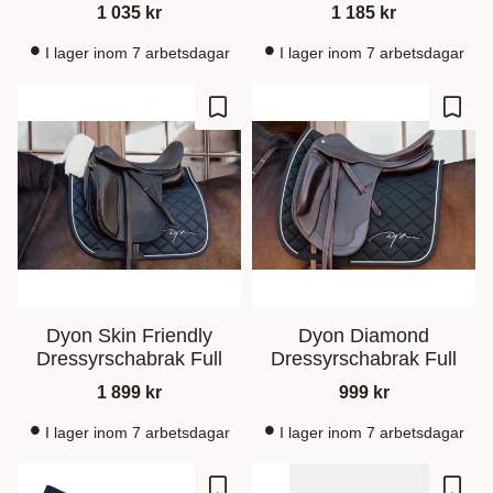
1 035
kr
1 185
kr
I lager inom 7 arbetsdagar
I lager inom 7 arbetsdagar
Ajouter aux favoris
Ajout
Dyon Skin Friendly
Dyon Diamond
Dressyrschabrak Full
Dressyrschabrak Full
1 899
kr
999
kr
I lager inom 7 arbetsdagar
I lager inom 7 arbetsdagar