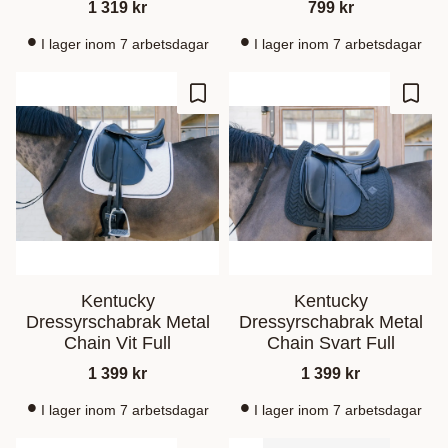
1 319
kr
799
kr
I lager inom 7 arbetsdagar
I lager inom 7 arbetsdagar
Ajouter aux favoris
Ajout
Kentucky
Kentucky
Dressyrschabrak Metal
Dressyrschabrak Metal
Chain Vit Full
Chain Svart Full
1 399
kr
1 399
kr
I lager inom 7 arbetsdagar
I lager inom 7 arbetsdagar