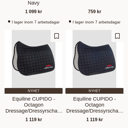
Navy
1 099
kr
759
kr
I lager inom 7 arbetsdagar
I lager inom 7 arbetsdagar
Ajouter aux favoris
Ajout
NYHET
NYHET
Equiline CUPIDO -
Equiline CUPIDO -
Octagon
Octagon
Dressage/Dressyrschabr
Dressage/Dressyrschabr
ak with hearts Black
ak with hearts Blue
1 119
kr
1 119
kr