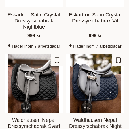
Eskadron Satin Crystal
Eskadron Satin Crystal
Dressyrschabrak
Dressyrschabrak Vit
Nightblue
999
kr
999
kr
I lager inom 7 arbetsdagar
I lager inom 7 arbetsdagar
Ajouter aux favoris
Ajout
Waldhausen Nepal
Waldhausen Nepal
Dressyrschabrak Svart
Dressyrschabrak Night