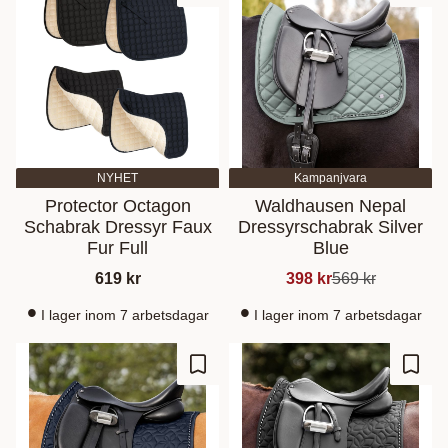
NYHET
Kampanjvara
Protector Octagon
Waldhausen Nepal
Schabrak Dressyr Faux
Dressyrschabrak Silver
Fur Full
Blue
619
kr
398
kr
569
kr
I lager inom 7 arbetsdagar
I lager inom 7 arbetsdagar
Ajouter aux favoris
Ajout