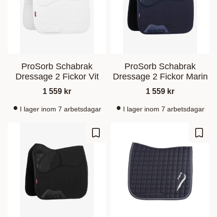
ProSorb Schabrak
ProSorb Schabrak
Dressage 2 Fickor Vit
Dressage 2 Fickor Marin
1 559
kr
1 559
kr
I lager inom 7 arbetsdagar
I lager inom 7 arbetsdagar
Ajouter aux favoris
Ajout