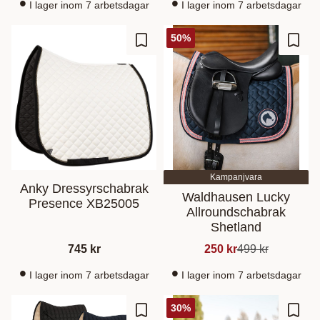
I lager inom 7 arbetsdagar
I lager inom 7 arbetsdagar
50
%
Ajouter aux favoris
Ajout
Kampanjvara
Anky Dressyrschabrak
Waldhausen Lucky
Presence XB25005
Allroundschabrak
Shetland
745
kr
250
kr
499
kr
I lager inom 7 arbetsdagar
I lager inom 7 arbetsdagar
30
%
Ajouter aux favoris
Ajout