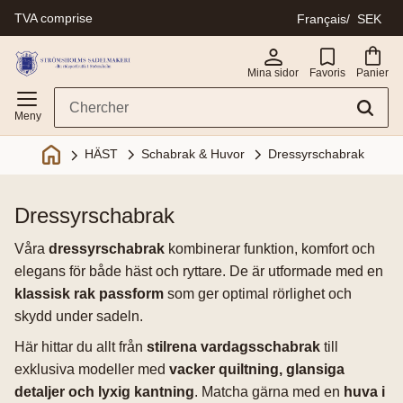
TVA comprise
Français
SEK
Menu
Mina sidor
Favoris
Panier
Schabrak & Huvor
Dressyrschabrak
HÄST
dressyrschabrak
Våra
dressyrschabrak
kombinerar funktion, komfort och
elegans för både häst och ryttare. De är utformade med en
klassisk rak passform
som ger optimal rörlighet och
skydd under sadeln.
Här hittar du allt från
stilrena vardagsschabrak
till
exklusiva modeller med
vacker quiltning, glansiga
detaljer och lyxig kantning
. Matcha gärna med en
huva i