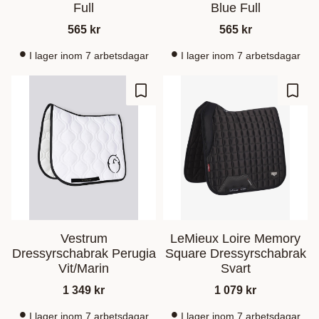
Full
Blue Full
565
kr
565
kr
I lager inom 7 arbetsdagar
I lager inom 7 arbetsdagar
Ajouter aux favoris
Ajout
Vestrum
LeMieux Loire Memory
Dressyrschabrak Perugia
Square Dressyrschabrak
Vit/Marin
Svart
1 349
kr
1 079
kr
I lager inom 7 arbetsdagar
I lager inom 7 arbetsdagar