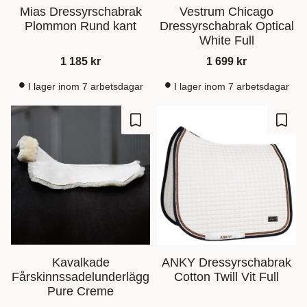
Mias Dressyrschabrak
Vestrum Chicago
Plommon Rund kant
Dressyrschabrak Optical
White Full
1 185
kr
1 699
kr
I lager inom 7 arbetsdagar
I lager inom 7 arbetsdagar
Ajouter aux favoris
Ajout
Kavalkade
ANKY Dressyrschabrak
Fårskinnssadelunderlägg
Cotton Twill Vit Full
Pure Creme