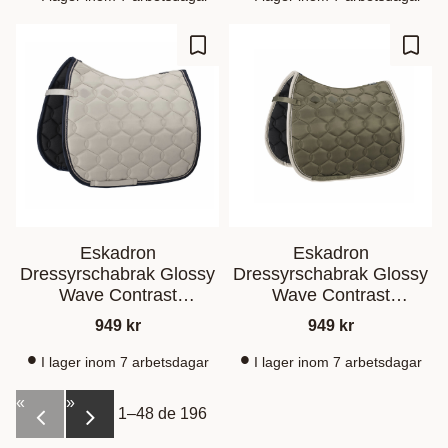
Ajouter aux favoris
Ajout
Eskadron
Eskadron
Dressyrschabrak Glossy
Dressyrschabrak Glossy
Wave Contrast
Wave Contrast
Beige/Marinblå
Olive/Beige
949
kr
949
kr
I lager inom 7 arbetsdagar
I lager inom 7 arbetsdagar
«
»
1–
48
de
196