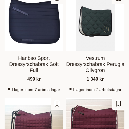
Ajouter aux favoris
Ajout
Hanbso Sport
Vestrum
Dressyrschabrak Soft
Dressyrschabrak Perugia
Full
Olivgrön
499
kr
1 349
kr
I lager inom 7 arbetsdagar
I lager inom 7 arbetsdagar
Ajouter aux favoris
Ajout