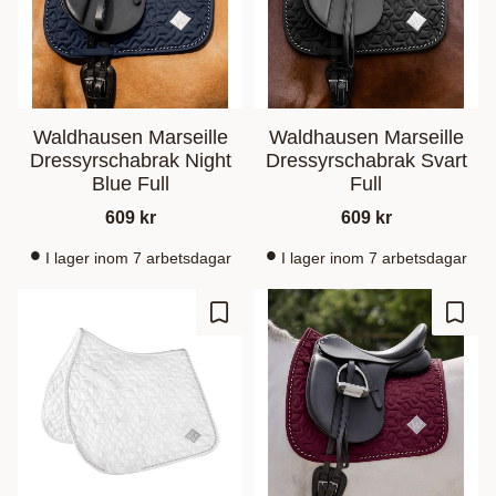
Waldhausen Marseille
Waldhausen Marseille
Dressyrschabrak Night
Dressyrschabrak Svart
Blue Full
Full
609
kr
609
kr
I lager inom 7 arbetsdagar
I lager inom 7 arbetsdagar
Ajouter aux favoris
Ajout