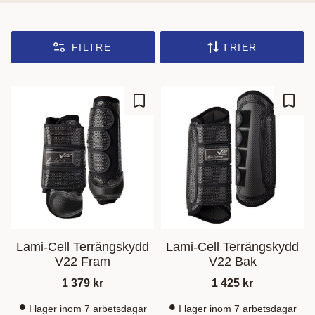
FILTRE
TRIER
Ajouter aux favoris
Ajout
Lami-Cell Terrängskydd
Lami-Cell Terrängskydd
V22 Fram
V22 Bak
1 379
kr
1 425
kr
I lager inom 7 arbetsdagar
I lager inom 7 arbetsdagar