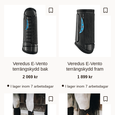
Ajouter aux favoris
Ajout
Veredus E-Vento
Veredus E-Vento
terrängskydd bak
terrängskydd fram
2 069
kr
1 899
kr
I lager inom 7 arbetsdagar
I lager inom 7 arbetsdagar
Ajouter aux favoris
Ajout