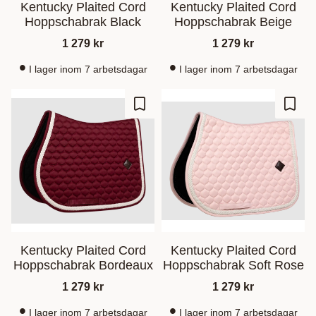
Kentucky Plaited Cord
Kentucky Plaited Cord
Hoppschabrak Black
Hoppschabrak Beige
1 279
kr
1 279
kr
I lager inom 7 arbetsdagar
I lager inom 7 arbetsdagar
Ajouter aux favoris
Ajout
Kentucky Plaited Cord
Kentucky Plaited Cord
Hoppschabrak Bordeaux
Hoppschabrak Soft Rose
1 279
kr
1 279
kr
I lager inom 7 arbetsdagar
I lager inom 7 arbetsdagar