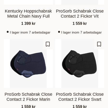
Kentucky Hoppschabrak
ProSorb Schabrak Close
Metal Chain Navy Full
Contact 2 Fickor Vit
1 399
kr
1 559
kr
I lager inom 7 arbetsdagar
I lager inom 7 arbetsdagar
Ajouter aux favoris
Ajout
ProSorb Schabrak Close
ProSorb Schabrak Close
Contact 2 Fickor Marin
Contact 2 Fickor Svart
1 559
kr
1 559
kr