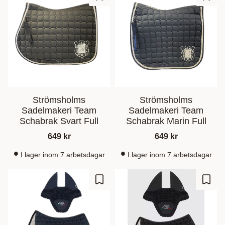
Ajouter aux favoris
Ajout
Strömsholms
Strömsholms
Sadelmakeri Team
Sadelmakeri Team
Schabrak Svart Full
Schabrak Marin Full
649
kr
649
kr
I lager inom 7 arbetsdagar
I lager inom 7 arbetsdagar
Ajouter aux favoris
Ajout