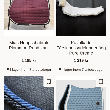
Mias Hoppschabrak
Kavalkade
Plommon Rund kant
Fårskinnssadelunderlägg
Pure Creme
1 185
kr
1 319
kr
I lager inom 7 arbetsdagar
I lager inom 7 arbetsdagar
Ajouter aux favoris
Ajout