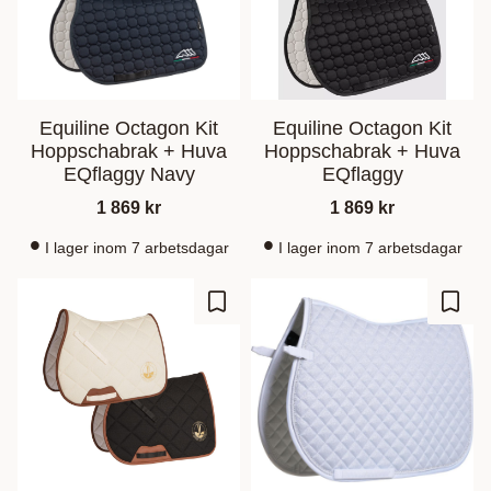
Equiline Octagon Kit
Equiline Octagon Kit
Hoppschabrak + Huva
Hoppschabrak + Huva
EQflaggy Navy
EQflaggy
1 869
kr
1 869
kr
I lager inom 7 arbetsdagar
I lager inom 7 arbetsdagar
Ajouter aux favoris
Ajout