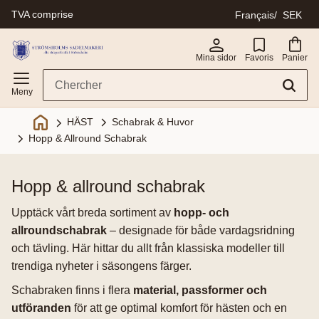
TVA comprise
Français
SEK
Menu
Mina sidor
Favoris
Panier
Schabrak & Huvor
HÄST
Hopp & Allround Schabrak
hopp & allround schabrak
Upptäck vårt breda sortiment av
hopp- och
allroundschabrak
– designade för både vardagsridning
och tävling. Här hittar du allt från klassiska modeller till
trendiga nyheter i säsongens färger.
Schabraken finns i flera
material, passformer och
utföranden
för att ge optimal komfort för hästen och en