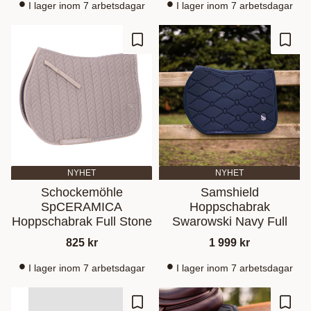
I lager inom 7 arbetsdagar
I lager inom 7 arbetsdagar
Ajouter aux favoris
Ajout
NYHET
NYHET
Schockemöhle
Samshield
SpCERAMICA
Hoppschabrak
Hoppschabrak Full Stone
Swarowski Navy Full
825
kr
1 999
kr
I lager inom 7 arbetsdagar
I lager inom 7 arbetsdagar
Ajouter aux favoris
Ajout