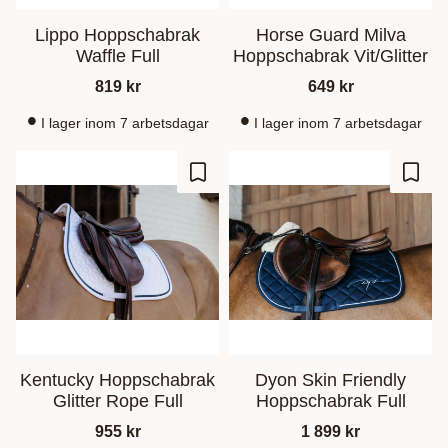
Lippo Hoppschabrak
Horse Guard Milva
Waffle Full
Hoppschabrak Vit/Glitter
819
kr
649
kr
I lager inom 7 arbetsdagar
I lager inom 7 arbetsdagar
Ajouter aux favoris
Ajout
Kentucky Hoppschabrak
Dyon Skin Friendly
Glitter Rope Full
Hoppschabrak Full
955
kr
1 899
kr