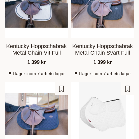
Kentucky Hoppschabrak
Kentucky Hoppschabrak
Metal Chain Vit Full
Metal Chain Svart Full
1 399
kr
1 399
kr
I lager inom 7 arbetsdagar
I lager inom 7 arbetsdagar
Ajouter aux favoris
Ajout