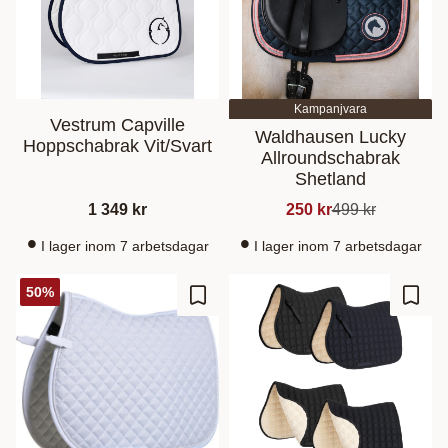
Kampanjvara
Vestrum Capville
Waldhausen Lucky
Hoppschabrak Vit/Svart
Allroundschabrak
Shetland
1 349
kr
250
kr
499
kr
I lager inom 7 arbetsdagar
I lager inom 7 arbetsdagar
50
%
Ajouter aux favoris
Ajout