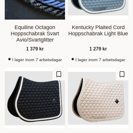
Equiline Octagon
Kentucky Plaited Cord
Hoppschabrak Svart
Hoppschabrak Light Blue
Avio/Svartglitter
1 379
kr
1 279
kr
I lager inom 7 arbetsdagar
I lager inom 7 arbetsdagar
Ajouter aux favoris
Ajout