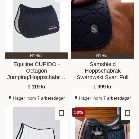
NYHET
NYHET
Equiline CUPIDO -
Samshield
Octagon
Hoppschabrak
Jumping/Hoppschabrak
Swarowski Svart Full
with hearts Blue
1 119
kr
1 999
kr
I lager inom 7 arbetsdagar
I lager inom 7 arbetsdagar
50
%
Ajouter aux favoris
Ajout