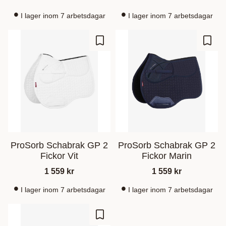
I lager inom 7 arbetsdagar
I lager inom 7 arbetsdagar
Ajouter aux favoris
Ajout
ProSorb Schabrak GP 2
ProSorb Schabrak GP 2
Fickor Vit
Fickor Marin
1 559
kr
1 559
kr
I lager inom 7 arbetsdagar
I lager inom 7 arbetsdagar
Ajouter aux favoris