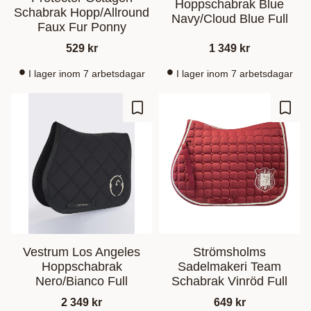
Hoppschabrak Blue
Schabrak Hopp/Allround
Navy/Cloud Blue Full
Faux Fur Ponny
529
kr
1 349
kr
I lager inom 7 arbetsdagar
I lager inom 7 arbetsdagar
Ajouter aux favoris
Ajout
Vestrum Los Angeles
Strömsholms
Hoppschabrak
Sadelmakeri Team
Nero/Bianco Full
Schabrak Vinröd Full
2 349
kr
649
kr