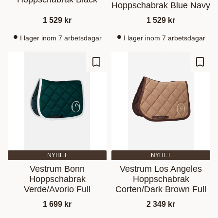
Hoppschabrak Blue Navy
1 529
kr
1 529
kr
I lager inom 7 arbetsdagar
I lager inom 7 arbetsdagar
Ajouter aux favoris
Ajout
NYHET
NYHET
Vestrum Bonn
Vestrum Los Angeles
Hoppschabrak
Hoppschabrak
Verde/Avorio Full
Corten/Dark Brown Full
1 699
kr
2 349
kr