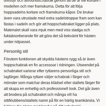
dressyr och allroundschabrak genom att de är lite kortare i
modellen och mer framskurna. Detta för att följa
hoppsadelns kortare och framskurna kåpor. De brukar
även vara utrustade med extra sadelstroppar fram som kan
fästas i sadeln och gör att hoppschabraket ligger på plats.
Materialet skall vara mjuk men med viss stadga och
fuktabsorberande för att göra det så bekvämt för hästen
under ridpasset.
Personlig stil
Förutom funktionen att skydda hästens rygg så är även
hoppschabrak en fin accessoar i ridningen. Utseendet på
schabraket varierar efter ryttarens personliga stil och
lagfärger. Många ryttare väljer schabrak i färger och
mönster som matchar deras klädsel eller stallets färger för
att skapa en enhetlig och professionell look. Det går även
att brodera på schabraket och många vill ha
sitt/klubbens/stallets namn på för en härlig teamkänsla. Vi