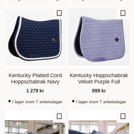
Ajouter aux favoris
Ajout
Kentucky Plaited Cord
Kentucky Hoppschabrak
Hoppschabrak Navy
Velvet Purple Full
1 279
kr
899
kr
I lager inom 7 arbetsdagar
I lager inom 7 arbetsdagar
Ajouter aux favoris
Ajout