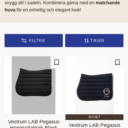
snygg stil i sadeln. Kombinera gärna med en
matchande
huva
för en enhetlig och elegant look!
FILTRE
TRIER
Ajouter aux favoris
Ajout
NYHET
Vestrum LAB Pegasus
Vestrum LAB Pegasus
Hoppschabrak Black