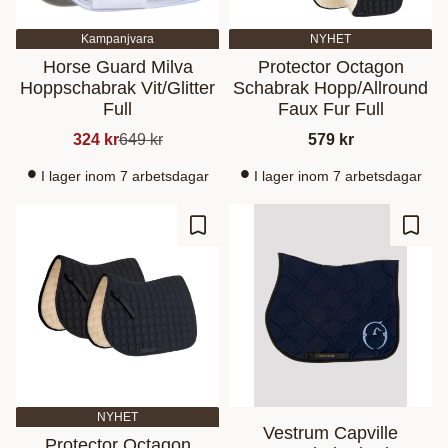
Kampanjvara
NYHET
Horse Guard Milva
Protector Octagon
Hoppschabrak Vit/Glitter
Schabrak Hopp/Allround
Full
Faux Fur Full
324
kr
649
kr
579
kr
I lager inom 7 arbetsdagar
I lager inom 7 arbetsdagar
Ajouter aux favoris
Ajout
NYHET
Vestrum Capville
Protector Octagon