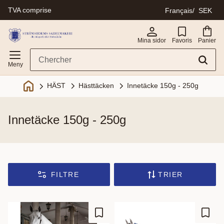
TVA comprise
Français
SEK
Menu
Mina sidor
Favoris
Panier
Hästtäcken
Innetäcke 150g - 250g
HÄST
innetäcke 150g - 250g
FILTRE
TRIER
Ajouter aux favoris
Ajout