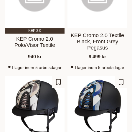
KEP 2.0
KEP Cromo 2.0 Textile
KEP Cromo 2.0
Black, Front Grey
Polo/Visor Textile
Pegasus
940
kr
9 499
kr
I lager inom 5 arbetsdagar
I lager inom 5 arbetsdagar
Ajouter aux favoris
Ajout