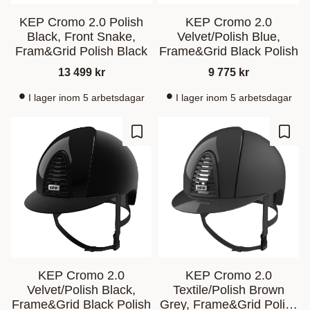
KEP Cromo 2.0 Polish
KEP Cromo 2.0
Black, Front Snake,
Velvet/Polish Blue,
Fram&Grid Polish Black
Frame&Grid Black Polish
13 499
kr
9 775
kr
I lager inom 5 arbetsdagar
I lager inom 5 arbetsdagar
Ajouter aux favoris
Ajout
KEP Cromo 2.0
KEP Cromo 2.0
Velvet/Polish Black,
Textile/Polish Brown
Frame&Grid Black Polish
Grey, Frame&Grid Polish