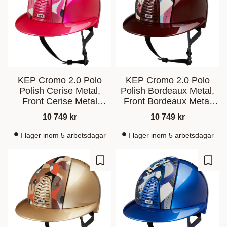
KEP Cromo 2.0 Polo
KEP Cromo 2.0 Polo
Polish Cerise Metal,
Polish Bordeaux Metal,
Front Cerise Metal
Front Bordeaux Metal
Vikings
Pegasus
10 749
kr
10 749
kr
I lager inom 5 arbetsdagar
I lager inom 5 arbetsdagar
Ajouter aux favoris
Ajout