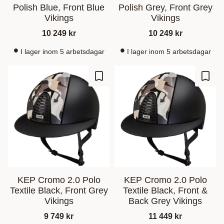
Polish Blue, Front Blue
Polish Grey, Front Grey
Vikings
Vikings
10 249
kr
10 249
kr
I lager inom 5 arbetsdagar
I lager inom 5 arbetsdagar
Ajouter aux favoris
Ajout
KEP Cromo 2.0 Polo
KEP Cromo 2.0 Polo
Textile Black, Front Grey
Textile Black, Front &
Vikings
Back Grey Vikings
9 749
kr
11 449
kr