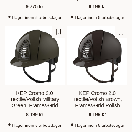
Brown Grey
9 775
kr
8 199
kr
I lager inom 5 arbetsdagar
I lager inom 5 arbetsdagar
Ajouter aux favoris
Ajout
KEP Cromo 2.0
KEP Cromo 2.0
Textile/Polish Military
Textile/Polish Brown,
Green, Frame&Grid
Frame&Grid Polish
Polish Brown Military
Brown
8 199
kr
8 199
kr
Green
I lager inom 5 arbetsdagar
I lager inom 5 arbetsdagar