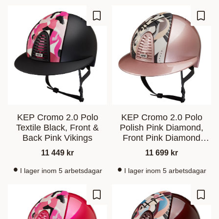
Ajouter aux favoris
Ajout
KEP Cromo 2.0 Polo
KEP Cromo 2.0 Polo
Textile Black, Front &
Polish Pink Diamond,
Back Pink Vikings
Front Pink Diamond
Pegasus
11 449
kr
11 699
kr
I lager inom 5 arbetsdagar
I lager inom 5 arbetsdagar
Ajouter aux favoris
Ajout