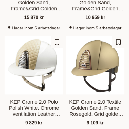
Golden Sand,
Golden Sand,
Frame&Grid Golden
Frame&Grid Golden
Sand Silver Night
Sand Milano
15 870
kr
10 959
kr
Swarovski® Milano
I lager inom 5 arbetsdagar
I lager inom 5 arbetsdagar
Ajouter aux favoris
Ajout
KEP Cromo 2.0 Polo
KEP Cromo 2.0 Textile
Polish White, Chrome
Golden Sand, Frame
ventilation Leather
Rosegold, Grid golden
Milano
sand
9 829
kr
9 109
kr