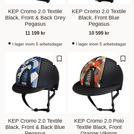
KEP Cromo 2.0 Textile
KEP Cromo 2.0 Textile
Black, Front & Back Grey
Black, Front Blue
Pegasus
Pegasus
11 199
kr
10 599
kr
I lager inom 5 arbetsdagar
I lager inom 5 arbetsdagar
Ajouter aux favoris
Ajout
KEP Cromo 2.0 Textile
KEP Cromo 2.0 Polo
Black, Front & Back Blue
Textile Black, Front
Pegasus
Orange Vikings