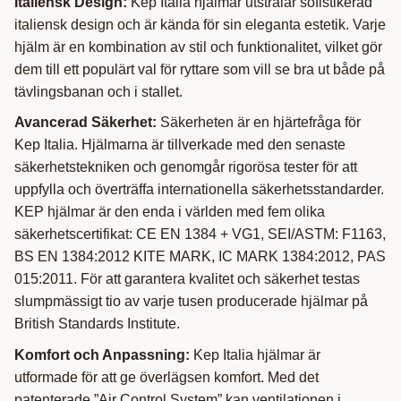
Italiensk Design:
Kep Italia hjälmar utstrålar sofistikerad
italiensk design och är kända för sin eleganta estetik. Varje
hjälm är en kombination av stil och funktionalitet, vilket gör
dem till ett populärt val för ryttare som vill se bra ut både på
tävlingsbanan och i stallet.
Avancerad Säkerhet:
Säkerheten är en hjärtefråga för
Kep Italia. Hjälmarna är tillverkade med den senaste
säkerhetstekniken och genomgår rigorösa tester för att
uppfylla och överträffa internationella säkerhetsstandarder.
KEP hjälmar är den enda i världen med fem olika
säkerhetscertifikat: CE EN 1384 + VG1, SEI/ASTM: F1163,
BS EN 1384:2012 KITE MARK, IC MARK 1384:2012, PAS
015:2011. För att garantera kvalitet och säkerhet testas
slumpmässigt tio av varje tusen producerade hjälmar på
British Standards Institute.
Komfort och Anpassning:
Kep Italia hjälmar är
utformade för att ge överlägsen komfort. Med det
patenterade ”Air Control System” kan ventilationen i