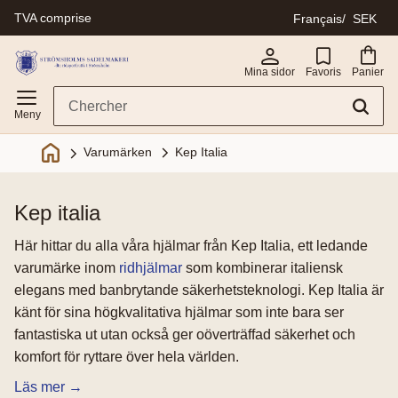
TVA comprise
Français
SEK
Menu
Mina sidor
Favoris
Panier
Kep Italia
Varumärken
kep italia
Här hittar du alla våra hjälmar från Kep Italia, ett ledande
varumärke inom
ridhjälmar
som kombinerar italiensk
elegans med banbrytande säkerhetsteknologi. Kep Italia är
känt för sina högkvalitativa hjälmar som inte bara ser
fantastiska ut utan också ger oöverträffad säkerhet och
komfort för ryttare över hela världen.
Läs mer →