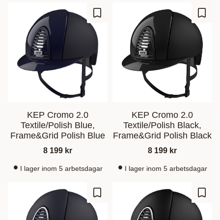
Ajouter aux favoris
Ajout
KEP Cromo 2.0
KEP Cromo 2.0
Textile/Polish Blue,
Textile/Polish Black,
Frame&Grid Polish Blue
Frame&Grid Polish Black
8 199
kr
8 199
kr
I lager inom 5 arbetsdagar
I lager inom 5 arbetsdagar
Ajouter aux favoris
Ajout