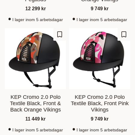
12 299
kr
9 749
kr
I lager inom 5 arbetsdagar
I lager inom 5 arbetsdagar
Ajouter aux favoris
Ajout
KEP Cromo 2.0 Polo
KEP Cromo 2.0 Polo
Textile Black, Front &
Textile Black, Front Pink
Back Orange Vikings
Vikings
11 449
kr
9 749
kr
I lager inom 5 arbetsdagar
I lager inom 5 arbetsdagar