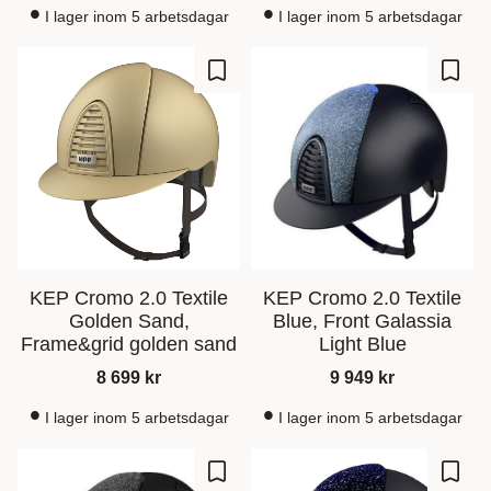
I lager inom 5 arbetsdagar
I lager inom 5 arbetsdagar
Ajouter aux favoris
Ajout
KEP Cromo 2.0 Textile
KEP Cromo 2.0 Textile
Golden Sand,
Blue, Front Galassia
Frame&grid golden sand
Light Blue
8 699
kr
9 949
kr
I lager inom 5 arbetsdagar
I lager inom 5 arbetsdagar
Ajouter aux favoris
Ajout