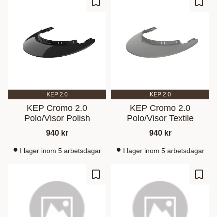
Ajouter aux favoris
Ajout
KEP 2.0
KEP 2.0
KEP Cromo 2.0
KEP Cromo 2.0
Polo/Visor Polish
Polo/Visor Textile
940
kr
940
kr
I lager inom 5 arbetsdagar
I lager inom 5 arbetsdagar
Ajouter aux favoris
Ajout