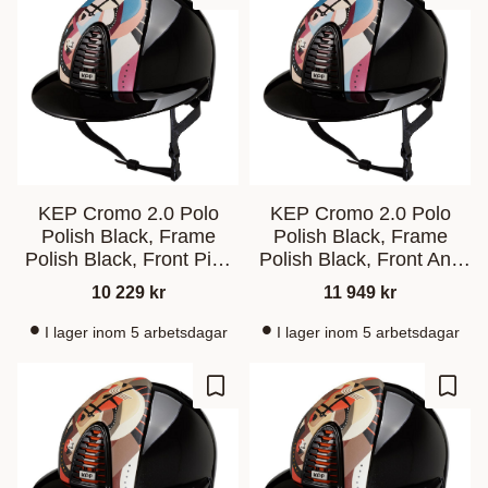
KEP Cromo 2.0 Polo
KEP Cromo 2.0 Polo
Polish Black, Frame
Polish Black, Frame
Polish Black, Front Pink
Polish Black, Front And
Pegasus
Back Pink Pegasus
10 229
kr
11 949
kr
I lager inom 5 arbetsdagar
I lager inom 5 arbetsdagar
Ajouter aux favoris
Ajout