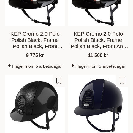
KEP Cromo 2.0 Polo
KEP Cromo 2.0 Polo
Polish Black, Frame
Polish Black, Frame
Polish Black, Front
Polish Black, Front And
Orange Pegasus
Back Orange Pegasus
9 775
kr
11 500
kr
I lager inom 5 arbetsdagar
I lager inom 5 arbetsdagar
Ajouter aux favoris
Ajout