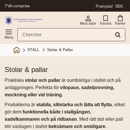
TVA comprise
Français
SEK
Menu
Mina sidor
Favoris
Panier
Stolar & Pallar
STALL
stolar & pallar
Praktiska
stolar och pallar
är oumbärliga i stallet och på
anläggningen. Perfekta för
vilopaus, sadelprovning,
mockning eller vid träning
.
Produkterna är
stabila, slitstarka och lätta att flytta
, vilket
gör dem
funktionella både i stallgången,
sadelkammaren och på ridbanan
. Med rätt stol eller pall
blir vardagen i stallet
bekvämare och smidigare
.