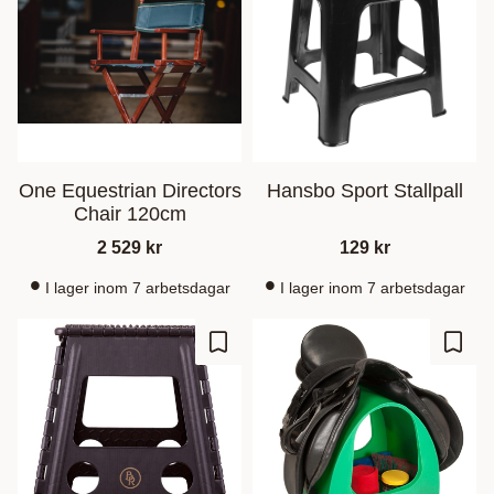
One Equestrian Directors
Hansbo Sport Stallpall
Chair 120cm
2 529
kr
129
kr
I lager inom 7 arbetsdagar
I lager inom 7 arbetsdagar
Ajouter aux favoris
Ajout