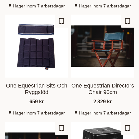
I lager inom 7 arbetsdagar
I lager inom 7 arbetsdagar
Ajouter aux favoris
Ajout
One Equestrian Sits Och
One Equestrian Directors
Ryggstöd
Chair 90cm
659
kr
2 329
kr
I lager inom 7 arbetsdagar
I lager inom 7 arbetsdagar
Ajouter aux favoris
Ajout