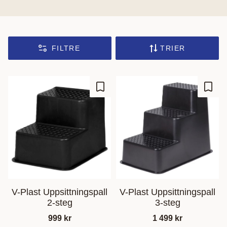
FILTRE
TRIER
Ajouter aux favoris
Ajout
V-Plast Uppsittningspall
V-Plast Uppsittningspall
2-steg
3-steg
999
kr
1 499
kr