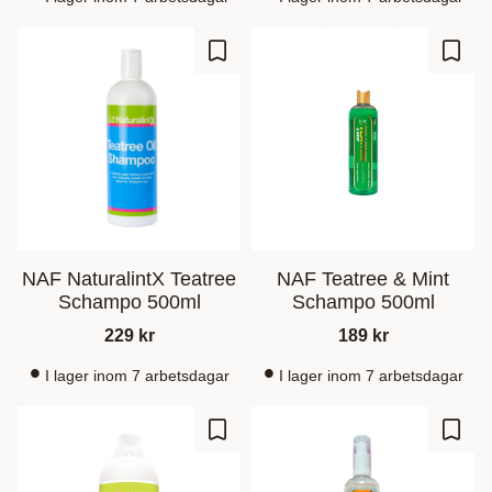
Ajouter aux favoris
Ajout
NAF NaturalintX Teatree
NAF Teatree & Mint
Schampo 500ml
Schampo 500ml
229
kr
189
kr
I lager inom 7 arbetsdagar
I lager inom 7 arbetsdagar
Ajouter aux favoris
Ajout