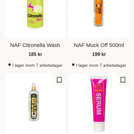
NAF Citronella Wash
NAF Muck Off 500ml
185
kr
199
kr
I lager inom 7 arbetsdagar
I lager inom 7 arbetsdagar
Ajouter aux favoris
Ajout