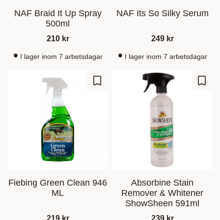
NAF Braid It Up Spray
NAF Its So Silky Serum
500ml
210
kr
249
kr
I lager inom 7 arbetsdagar
I lager inom 7 arbetsdagar
Ajouter aux favoris
Ajout
Fiebing Green Clean 946
Absorbine Stain
ML
Remover & Whitener
ShowSheen 591ml
219
kr
239
kr