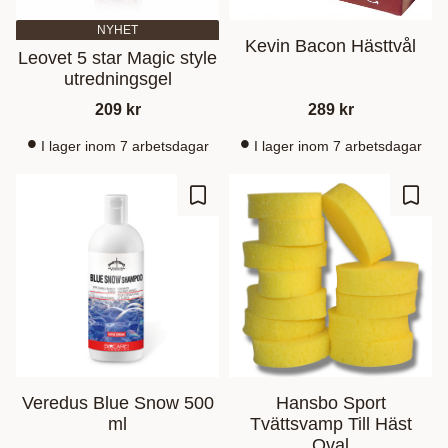
NYHET
Kevin Bacon Hästtvål
Leovet 5 star Magic style
utredningsgel
209
kr
289
kr
I lager inom 7 arbetsdagar
I lager inom 7 arbetsdagar
Ajouter aux favoris
Ajout
Veredus Blue Snow 500
Hansbo Sport
ml
Tvättsvamp Till Häst
Oval