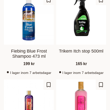
Ajouter aux favoris
Ajout
Fiebing Blue Frost
Trikem Itch stop 500ml
Shampoo 473 ml
199
kr
165
kr
I lager inom 7 arbetsdagar
I lager inom 7 arbetsdagar
Ajouter aux favoris
Ajout