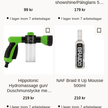
showshine/Pälsglans 500
ml
99
kr
179
kr
I lager inom 7 arbetsdagar
I lager inom 7 arbetsdagar
Ajouter aux favoris
Ajout
Hippotonic
NAF Braid It Up Mousse
Hydromassage gun/
500ml
Duschmunstycke med
schampodosering
219
kr
210
kr
I lager inom 7 arbetsdagar
I lager inom 7 arbetsdagar