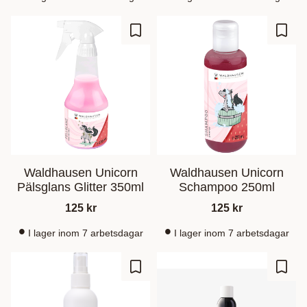
Ajouter aux favoris
Ajout
Waldhausen Unicorn
Waldhausen Unicorn
Pälsglans Glitter 350ml
Schampoo 250ml
125
kr
125
kr
I lager inom 7 arbetsdagar
I lager inom 7 arbetsdagar
Ajouter aux favoris
Ajout