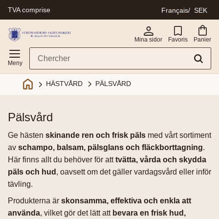
TVA comprise
Français
SEK
Menu
Mina sidor
Favoris
Panier
PÄLSVÅRD
HÄSTVÅRD
pälsvård
Ge hästen
skinande ren och frisk päls
med vårt sortiment
av
schampo, balsam, pälsglans och fläckborttagning
.
Här finns allt du behöver för att
tvätta, vårda och skydda
päls och hud
, oavsett om det gäller vardagsvård eller inför
tävling.
Produkterna är
skonsamma, effektiva och enkla att
använda
, vilket gör det lätt att
bevara en frisk hud,