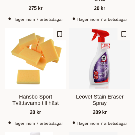
275
kr
20
kr
I lager inom 7 arbetsdagar
I lager inom 7 arbetsdagar
Ajouter aux favoris
Ajout
Hansbo Sport
Leovet Stain Eraser
Tvättsvamp till häst
Spray
20
kr
209
kr
I lager inom 7 arbetsdagar
I lager inom 7 arbetsdagar