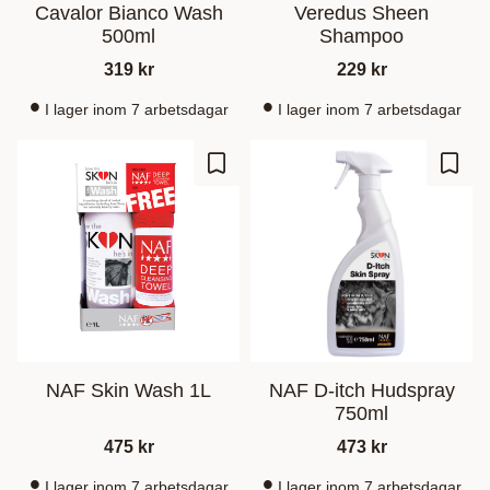
Cavalor Bianco Wash
Veredus Sheen
500ml
Shampoo
319
kr
229
kr
I lager inom 7 arbetsdagar
I lager inom 7 arbetsdagar
Ajouter aux favoris
Ajout
NAF Skin Wash 1L
NAF D-itch Hudspray
750ml
475
kr
473
kr
I lager inom 7 arbetsdagar
I lager inom 7 arbetsdagar