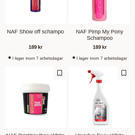
NAF Show off schampo
NAF Pimp My Pony
Schampoo
189
kr
189
kr
I lager inom 7 arbetsdagar
I lager inom 7 arbetsdagar
Ajouter aux favoris
Ajout