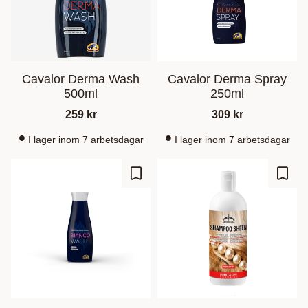
Cavalor Derma Wash
Cavalor Derma Spray
500ml
250ml
259
kr
309
kr
I lager inom 7 arbetsdagar
I lager inom 7 arbetsdagar
Ajouter aux favoris
Ajout