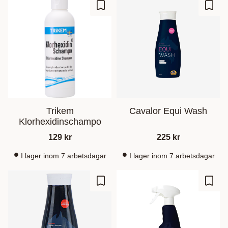
Ajouter aux favoris
Ajout
Trikem
Cavalor Equi Wash
Klorhexidinschampo
129
kr
225
kr
I lager inom 7 arbetsdagar
I lager inom 7 arbetsdagar
Ajouter aux favoris
Ajout