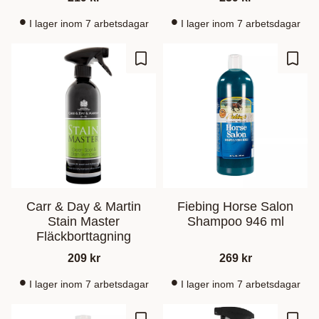
I lager inom 7 arbetsdagar
I lager inom 7 arbetsdagar
Ajouter aux favoris
Ajout
Carr & Day & Martin
Fiebing Horse Salon
Stain Master
Shampoo 946 ml
Fläckborttagning
209
kr
269
kr
I lager inom 7 arbetsdagar
I lager inom 7 arbetsdagar