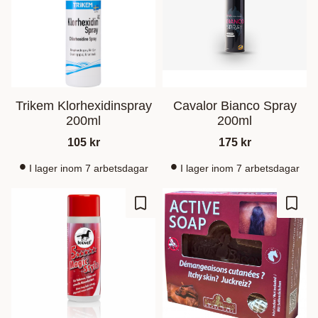
Trikem Klorhexidinspray
Cavalor Bianco Spray
200ml
200ml
105
kr
175
kr
I lager inom 7 arbetsdagar
I lager inom 7 arbetsdagar
Ajouter aux favoris
Ajout