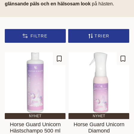
glänsande päls och en hälsosam look
på hästen.
FILTRE
TRIER
Ajouter aux favoris
Ajout
NYHET
NYHET
Horse Guard Unicorn
Horse Guard Unicorn
Hästschampo 500 ml
Diamond