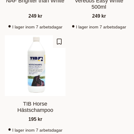
NAF Brighter than White
Veredus Easy White
500ml
249
kr
249
kr
I lager inom 7 arbetsdagar
I lager inom 7 arbetsdagar
Ajouter aux favoris
TIB Horse
Hästschampoo
195
kr
I lager inom 7 arbetsdagar