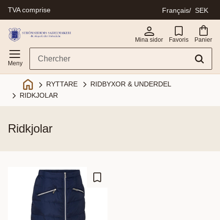
TVA comprise
Français
SEK
Menu
Mina sidor
Favoris
Panier
RIDBYXOR & UNDERDEL
RYTTARE
RIDKJOLAR
ridkjolar
Ajouter aux favoris