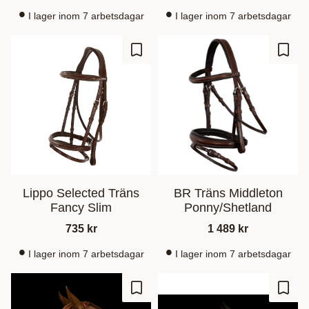
I lager inom 7 arbetsdagar
I lager inom 7 arbetsdagar
Ajouter aux favoris
Ajout
Lippo Selected Träns
BR Träns Middleton
Fancy Slim
Ponny/Shetland
735
kr
1 489
kr
I lager inom 7 arbetsdagar
I lager inom 7 arbetsdagar
Ajouter aux favoris
Ajout