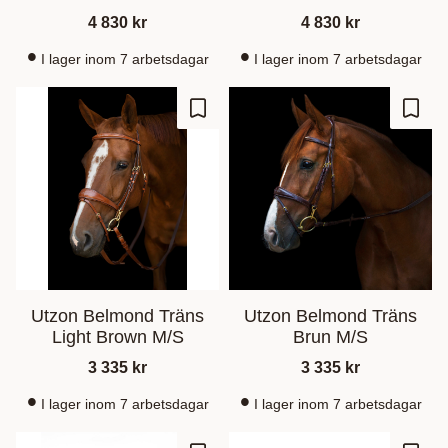
4 830
kr
4 830
kr
I lager inom 7 arbetsdagar
I lager inom 7 arbetsdagar
Ajouter aux favoris
Ajout
Utzon Belmond Träns
Utzon Belmond Träns
Light Brown M/S
Brun M/S
3 335
kr
3 335
kr
I lager inom 7 arbetsdagar
I lager inom 7 arbetsdagar