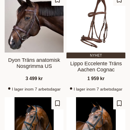
Ajouter aux favoris
Ajout
NYHET
Dyon Träns anatomisk
Lippo Eccelente Träns
Nosgrimma US
Aachen Cognac
3 499
kr
1 959
kr
I lager inom 7 arbetsdagar
I lager inom 7 arbetsdagar
Ajouter aux favoris
Ajout