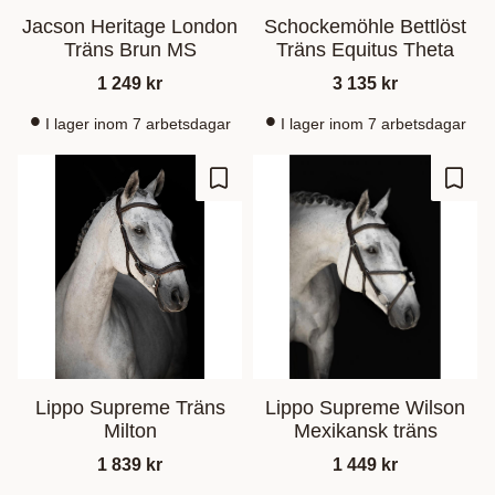
Jacson Heritage London
Schockemöhle Bettlöst
Träns Brun MS
Träns Equitus Theta
1 249
kr
3 135
kr
I lager inom 7 arbetsdagar
I lager inom 7 arbetsdagar
Ajouter aux favoris
Ajout
Lippo Supreme Träns
Lippo Supreme Wilson
Milton
Mexikansk träns
1 839
kr
1 449
kr