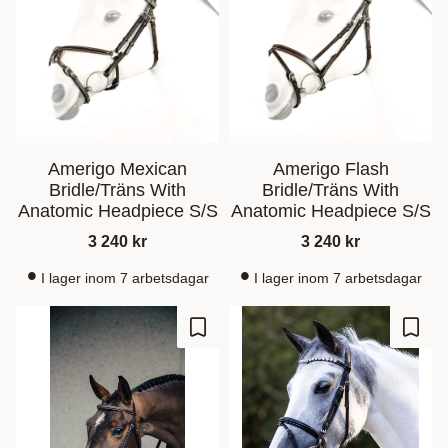
Amerigo Mexican
Amerigo Flash
Bridle/Träns With
Bridle/Träns With
Anatomic Headpiece S/S
Anatomic Headpiece S/S
3 240
kr
3 240
kr
I lager inom 7 arbetsdagar
I lager inom 7 arbetsdagar
Ajouter aux favoris
Ajout