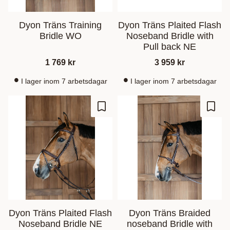
Dyon Träns Training
Dyon Träns Plaited Flash
Bridle WO
Noseband Bridle with
Pull back NE
1 769
kr
3 959
kr
I lager inom 7 arbetsdagar
I lager inom 7 arbetsdagar
Ajouter aux favoris
Ajout
Dyon Träns Plaited Flash
Dyon Träns Braided
Noseband Bridle NE
noseband Bridle with