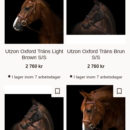
Utzon Oxford Träns Light
Utzon Oxford Träns Brun
Brown S/S
S/S
2 760
kr
2 760
kr
I lager inom 7 arbetsdagar
I lager inom 7 arbetsdagar
Ajouter aux favoris
Ajout