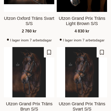
Utzon Oxford Träns Svart
Utzon Grand Prix Träns
S/S
Light Brown S/S
2 760
kr
4 830
kr
I lager inom 7 arbetsdagar
I lager inom 7 arbetsdagar
Ajouter aux favoris
Ajout
Utzon Grand Prix Träns
Utzon Grand Prix Träns
Brun S/S
Svart S/S