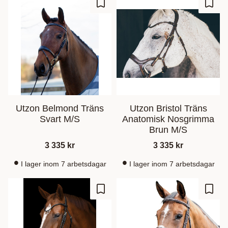
Ajouter aux favoris
Ajout
Utzon Belmond Träns
Utzon Bristol Träns
Svart M/S
Anatomisk Nosgrimma
Brun M/S
3 335
kr
3 335
kr
I lager inom 7 arbetsdagar
I lager inom 7 arbetsdagar
Ajouter aux favoris
Ajout