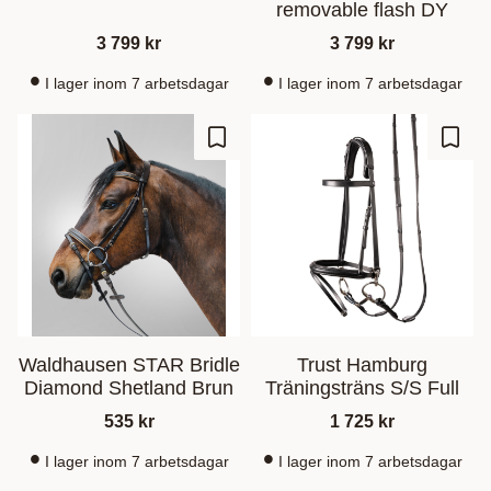
removable flash DY
3 799
kr
3 799
kr
I lager inom 7 arbetsdagar
I lager inom 7 arbetsdagar
Ajouter aux favoris
Ajout
Waldhausen STAR Bridle
Trust Hamburg
Diamond Shetland Brun
Träningsträns S/S Full
535
kr
1 725
kr
I lager inom 7 arbetsdagar
I lager inom 7 arbetsdagar