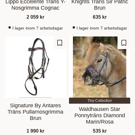
Lippo Eccelente Träns Y-
Knights Träns Sir Patric
Nosgrimma Cognac
Brun
2 059
kr
635
kr
I lager inom 7 arbetsdagar
I lager inom 7 arbetsdagar
Ajouter aux favoris
Ajout
Tiny Collection
Signature By Antares
Waldhausen Star
Träns Pullarnosgrimma
Ponnyträns Diamond
Brun
Marin/Rosa
1 990
kr
535
kr