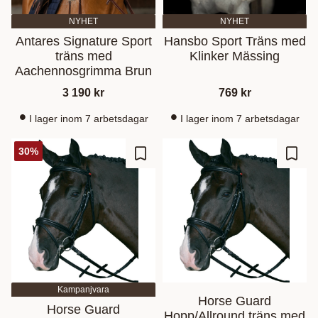
NYHET
NYHET
Antares Signature Sport
Hansbo Sport Träns med
träns med
Klinker Mässing
Aachennosgrimma Brun
3 190
kr
769
kr
I lager inom 7 arbetsdagar
I lager inom 7 arbetsdagar
30
%
Ajouter aux favoris
Ajout
Kampanjvara
Horse Guard
Horse Guard
Hopp/Allround träns med