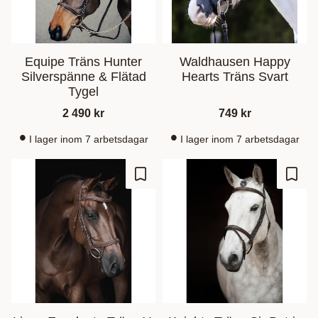
Equipe Träns Hunter
Waldhausen Happy
Silverspänne & Flätad
Hearts Träns Svart
Tygel
2 490
kr
749
kr
I lager inom 7 arbetsdagar
I lager inom 7 arbetsdagar
Ajouter aux favoris
Ajout