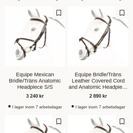
Ajouter aux favoris
Ajout
Equipe Mexican
Equipe Bridle/Träns
Bridle/Träns Anatomic
Leather Covered Cord
Headpiece S/S
and Anatomic Headpiece
S/S
3 240
kr
2 890
kr
I lager inom 7 arbetsdagar
I lager inom 7 arbetsdagar
Ajouter aux favoris
Ajout