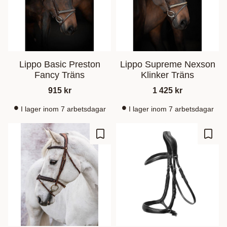
Lippo Basic Preston
Lippo Supreme Nexson
Fancy Träns
Klinker Träns
915
kr
1 425
kr
I lager inom 7 arbetsdagar
I lager inom 7 arbetsdagar
Ajouter aux favoris
Ajout