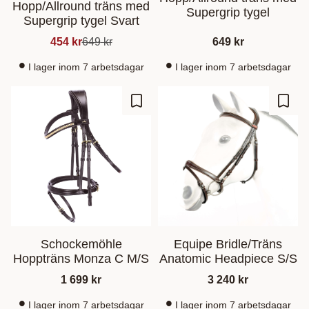
Hopp/Allround träns med
Supergrip tygel
Supergrip tygel Svart
454
kr
649
kr
649
kr
I lager inom 7 arbetsdagar
I lager inom 7 arbetsdagar
Ajouter aux favoris
Ajout
Schockemöhle
Equipe Bridle/Träns
Hoppträns Monza C M/S
Anatomic Headpiece S/S
1 699
kr
3 240
kr
I lager inom 7 arbetsdagar
I lager inom 7 arbetsdagar