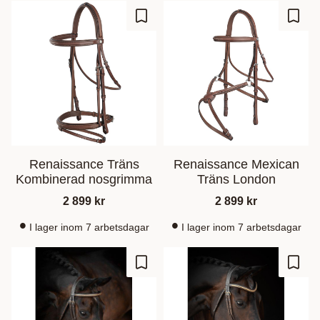
Ajouter aux favoris
Ajout
Renaissance Träns
Renaissance Mexican
Kombinerad nosgrimma
Träns London
2 899
kr
2 899
kr
I lager inom 7 arbetsdagar
I lager inom 7 arbetsdagar
Ajouter aux favoris
Ajout