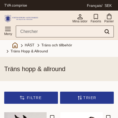
TVA comprise
Français
SEK
Menu
Mina sidor
Favoris
Panier
Träns och tillbehör
HÄST
Träns Hopp & Allround
träns hopp & allround
FILTRE
TRIER