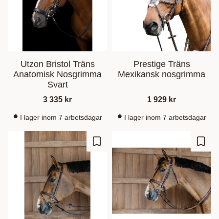
Utzon Bristol Träns
Prestige Träns
Anatomisk Nosgrimma
Mexikansk nosgrimma
Svart
3 335
kr
1 929
kr
I lager inom 7 arbetsdagar
I lager inom 7 arbetsdagar
Ajouter aux favoris
Ajout