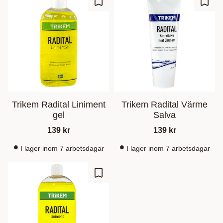
Ajouter aux favoris
Ajout
Trikem Radital Liniment
Trikem Radital Värme
gel
Salva
139
kr
139
kr
I lager inom 7 arbetsdagar
I lager inom 7 arbetsdagar
Ajouter aux favoris