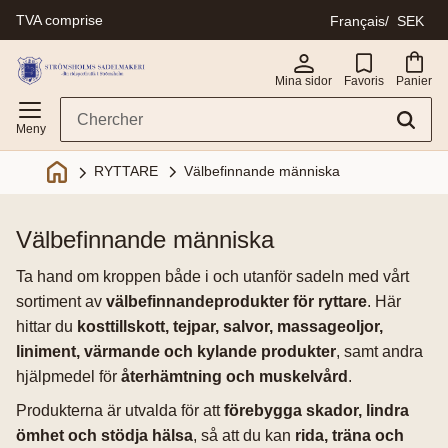
TVA comprise
Français
SEK
Menu
Mina sidor
Favoris
Panier
Välbefinnande människa
RYTTARE
välbefinnande människa
Ta hand om kroppen både i och utanför sadeln med vårt
sortiment av
välbefinnandeprodukter för ryttare
. Här
hittar du
kosttillskott, tejpar, salvor, massageoljor,
liniment, värmande och kylande produkter
, samt andra
hjälpmedel för
återhämtning och muskelvård
.
Produkterna är utvalda för att
förebygga skador, lindra
ömhet och stödja hälsa
, så att du kan
rida, träna och