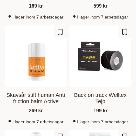
169
kr
599
kr
I lager inom 7 arbetsdagar
I lager inom 7 arbetsdagar
Ajouter aux favoris
Ajout
Skavsår stift human Anti
Back on track Welltex
friction balm Active
Tejp
269
kr
199
kr
I lager inom 7 arbetsdagar
I lager inom 7 arbetsdagar