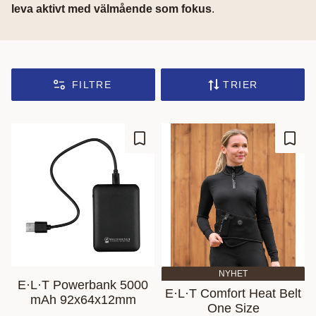
leva aktivt med välmående som fokus
.
FILTRE
TRIER
Ajouter aux favoris
Ajout
NYHET
E·L·T Powerbank 5000
E·L·T Comfort Heat Belt
mAh 92x64x12mm
One Size