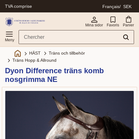
TVA comprise
Français
SEK
Menu
Mina sidor
Favoris
Panier
Träns och tillbehör
HÄST
Träns Hopp & Allround
Dyon Difference träns komb
nosgrimma NE