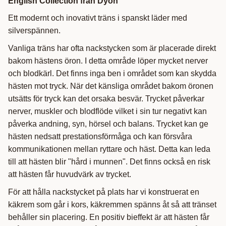
English Collection från Dyón
Ett modernt och inovativt träns i spanskt läder med
silverspännen.
Vanliga träns har ofta nackstycken som är placerade direkt
bakom hästens öron. I detta område löper mycket nerver
och blodkärl. Det finns inga ben i området som kan skydda
hästen mot tryck. När det känsliga området bakom öronen
utsätts för tryck kan det orsaka besvär. Trycket påverkar
nerver, muskler och blodflöde vilket i sin tur negativt kan
påverka andning, syn, hörsel och balans. Trycket kan ge
hästen nedsatt prestationsförmåga och kan försvåra
kommunikationen mellan ryttare och häst. Detta kan leda
till att hästen blir "hård i munnen". Det finns också en risk
att hästen får huvudvärk av trycket.
För att hålla nackstycket på plats har vi konstruerat en
käkrem som går i kors, käkremmen spänns åt så att tränset
behåller sin placering. En positiv bieffekt är att hästen får