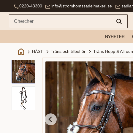
0220-43300
info@stromhomssadelmakeri.se
sadla
NYHETER
Träns och tillbehör
Träns Hopp & Allrou
HÄST