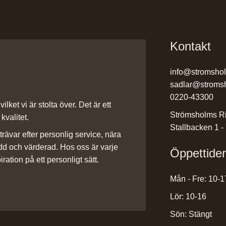
Kontakt
info@stromsho
sadlar@stroms
0220-43300
ilket vi är stolta över. Det är ett
Strömsholms Ri
kvalitet.
Stallbacken 1 -
rävar efter personlig service, nära
dd och värderad. Hos oss är varje
Öppettide
iration på ett personligt sätt.
Mån - Fre: 10-1
Lör: 10-16
Sön: Stängt