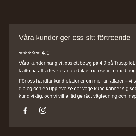
Våra kunder ger oss sitt förtroende
⭐️⭐️⭐️⭐️⭐️ 4,9
Våra kunder har givit oss ett betyg på 4,9 på Trustpilot, v
kvitto på att vi levererar produkter och service med hög 
För oss handlar kundrelationer om mer än affärer – vi st
dialog och en upplevelse där varje kund känner sig se
kund viktig, och vi vill alltid ge råd, vägledning och insp