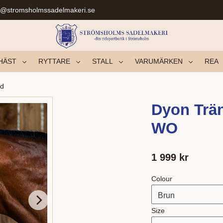
r@stromsholmssadelmakeri.se
HÄST
RYTTARE
STALL
VARUMÄRKEN
REA
nd
Dyon Trä
WO
1 999
kr
Colour
Size