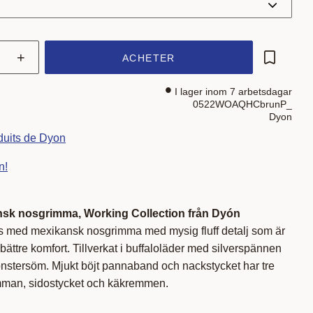
+
ACHETER
Ajouter a
I lager inom 7 arbetsdagar
0522WOAQHCbrunP_
Dyon
oduits de Dyon
n!
nsk nosgrimma,
Working Collection från Dyón
räns med mexikansk nosgrimma med mysig fluff detalj som är
ättre komfort. Tillverkat i buffaloläder med silverspännen
stersöm. Mjukt böjt pannaband och nackstycket har tre
mman, sidostycket och käkremmen.