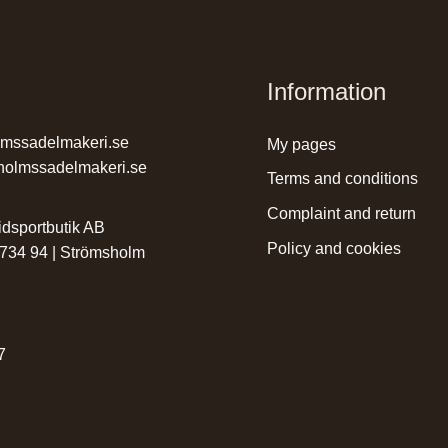
Information
lmssadelmakeri.se
my pages
holmssadelmakeri.se
terms and conditions
complaint and return
dsportbutik AB
policy and cookies
 734 94 | Strömsholm
r
7