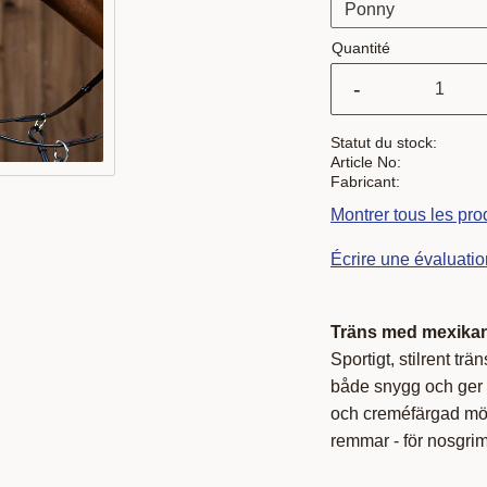
Quantité
-
Statut du stock
Article No
Fabricant
Montrer tous les pr
Écrire une évaluatio
Träns med mexika
Sportigt, stilrent t
både snygg och ger b
och creméfärgad mön
remmar - för nosgri